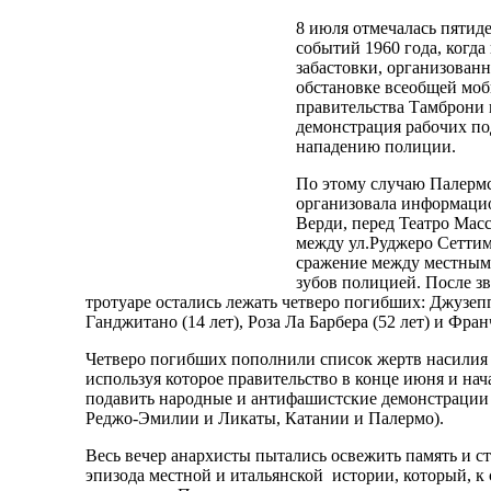
8 июля отмечалась пятид
событий 1960 года, когда
забастовки, организован
обстановке всеобщей мо
правительства Тамброни 
демонстрация рабочих по
нападению полиции.
По этому случаю Палермс
организовала информаци
Верди, перед Театро Мас
между ул.Руджеро Сеттим
сражение между местным
зубов полицией. После зв
тротуаре остались лежать четверо погибших: Джузепп
Ганджитано (14 лет), Роза Ла Барбера (52 лет) и Франч
Четверо погибших пополнили список жертв насилия
используя которое правительство в конце июня и нач
подавить народные и антифашистские демонстрации 
Реджо-Эмилии и Ликаты, Катании и Палермо).
Весь вечер анархисты пытались освежить память и с
эпизода местной и итальянской истории, который, 