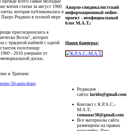
и прежде всего самые молодые
же копия статьи за август 1960
Анархо-синдикалистский
 газеты, которая публиковалась в
информационный online-
. Пьеро Риджио в полной мере
проект - неофициальный
блог М.А.Т.:
арищи присоединились к
нческо Велла", которое
на с траурной каймой с одной
Наши баннеры:
естантов полотнищу
 1960 - 2010 умершие от
 мемориальной доски,
рмо и Трапани
lermo-50-anni-
dopo
Редакция
сайта:
larido@gmail.com
Контакт с К.Р.А.С.-
М.А.Т.:
comanar30@gmail.com
Все материалы сайта
размещены на правах
копилефта. При