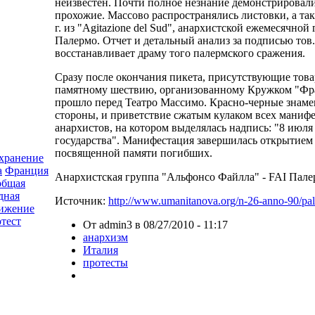
неизвестен. Почти полное незнание демонстрировал
прохожие. Массово распространялись листовки, а так
г. из "Agitazione del Sud", анархистской ежемесячной
Палермо. Отчет и детальный анализ за подписью тов
восстанавливает драму того палермского сражения.
Сразу после окончания пикета, присутствующие тов
памятному шествию, организованному Кружком "Фра
прошло перед Театро Массимо. Красно-черные знаме
стороны, и приветствие сжатым кулаком всех маниф
анархистов, на котором выделялась надпись: "8 июля
государства". Манифестация завершилась открытием
посвященной памяти погибших.
хранение
а
Франция
Анархистская группа "Альфонсо Файллa" - FAI Пале
общая
дная
Источник:
http://www.umanitanova.org/n-
26-anno-90/pa
вижение
тест
От admin3 в 08/27/2010 - 11:17
анархизм
Италия
протесты