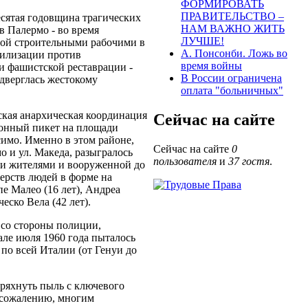
ФОРМИРОВАТЬ
ПРАВИТЕЛЬСТВО –
есятая годовщина трагических
НАМ ВАЖНО ЖИТЬ
 в Палермо - во время
ЛУЧШЕ!
ной строительными рабочими в
А. Понсонби. Ложь во
билизации против
время войны
и фашистской реставрации -
В России ограничена
дверглась жестокому
оплата "больничных"
кая анархическая координация
Сейчас на сайте
онный пикет на площади
симо. Именно в этом районе,
Сейчас на сайте
0
о и ул. Македа, разыгралось
пользователя
и
37 гостя
.
и жителями и вооруженной до
ерств людей в форме на
е Малео (16 лет), Андреа
еско Вела (42 лет).
 со стороны полиции,
але июля 1960 года пыталось
по всей Италии (от Генуи до
тряхнуть пыль с ключевого
к сожалению, многим