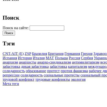
Поиск
Поиск на сайте:
Тэги
CNT-AIT (E)
ZSP
Бразилия
Британия
Германия
Греция
Здравоо
Испания
История
Италия
МАТ
Польша
Россия
Сербия
Украин
анархизм
анархисты
анархо-синдикализм
антимилитаризм
все
забастовка
дикая забастовка
забастовка
капитализм
междунаро
солидарность
образование
протест
против фашизма
рабочее д
репрессии
солидарность
социальные протесты
социальный про
трудовой конфликт
трудовые конфликты
экология
Мета теги