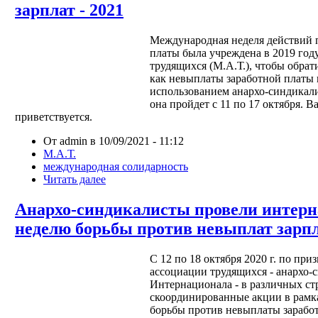
зарплат - 2021
Международная неделя действий 
платы была учреждена в 2019 го
трудящихся (М.А.Т.), чтобы обрат
как невыплаты заработной платы 
использованием анархо-синдикали
она пройдет с 11 по 17 октября. В
приветствуется.
От admin в 10/09/2021 - 11:12
М.А.Т.
международная солидарность
Читать далее
Анархо-синдикалисты провели интер
неделю борьбы против невыплат зарп
С 12 по 18 октября 2020 г. по п
ассоциации трудящихся - анархо-
Интернационала - в различных ст
скоординированные акции в рамк
борьбы против невыплаты заработ