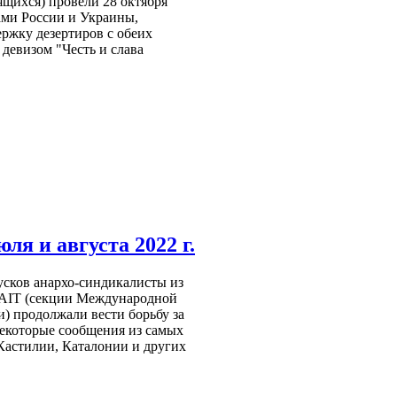
щихся) провели 28 октября
ами России и Украины,
ержку дезертиров с обеих
девизом "Честь и слава
ля и августа 2022 г.
пусков анархо-синдикалисты из
AIT (секции Международной
) продолжали вести борьбу за
некоторые сообщения из самых
 Кастилии, Каталонии и других