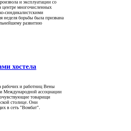
произвола и эксплуатации со
 в центре многочисленных
хо-синдикалистскими
я неделя борьбы была призвана
альнейшему развитию
ами хостела
а рабочих и работниц Вены
ии Международной ассоциации
 сочувствующие товарищи
йской столице. Они
их в сеть "Вомбат".