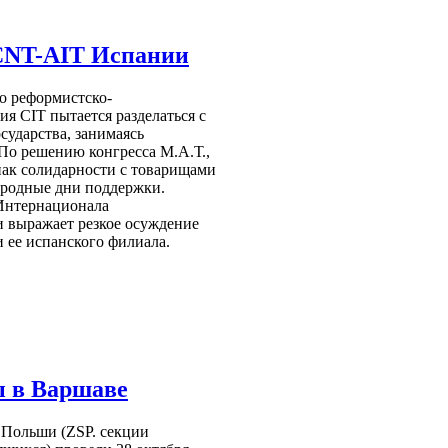
 CNT-AIT Испании
о реформистско-
я CIT пытается разделаться с
сударства, занимаясь
 По решению конгресса М.А.Т.,
знак солидарности с товарищами
родные дни поддержки.
 Интернационала
и выражает резкое осуждение
 ее испанского филиала.
ы в Варшаве
Польши (ZSP. секции