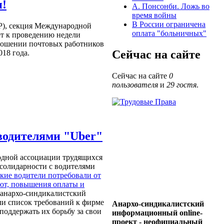
и!
А. Понсонби. Ложь во
время войны
В России ограничена
P), секция Международной
оплата "больничных"
ет к проведению недели
тношении почтовых работников
Сейчас на сайте
018 года.
Сейчас на сайте
0
пользователя
и
29 гостя
.
водителями "Uber"
одной ассоциации трудящихся
солидарности с водителями
кие водители потребовали от
ают, повышения оплаты и
 анархо-синдикалистский
 список требований к фирме
Анархо-синдикалистский
 поддержать их борьбу за свои
информационный online-
проект - неофициальный