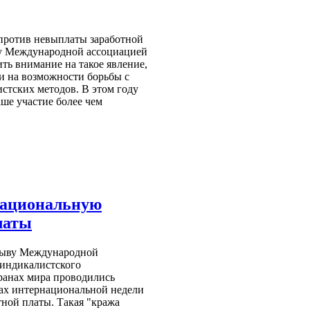
против невыплаты заработной
ду Международной ассоциацией
ить внимание на такое явление,
и на возможности борьбы с
стских методов. В этом году
аше участие более чем
национальную
латы
ризыву Международной
синдикалистского
ранах мира проводились
ах интернациональной недели
ной платы. Такая "кража