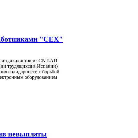
работниками "CEX"
-синдикалистов из CNT-AIT
ии трудящихся в Испании)
ния солидарности с борьбой
лектронным оборудованием
тив невыплаты