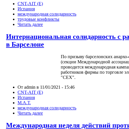
CNT-AIT (E)
Испания
международная солидарность
трудовые конфликты
Читать далее
Интернациональная солидарность с 
в Барселоне
По призыву барселонских анархо
(секции Международной ассоциац
проводится международная кампа
работников фирмы по торговле э
"СЕХ".
От admin в 11/01/2021 - 15:46
CNT-AIT (E)
Испания
М.А.Т.
международная солидарность
Читать далее
Международная неделя действий про