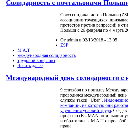
Солидарность с почтальонами Польш
Союз синдикалистов Польши (ZS
ассоциации трудящихся, призыва
протестов против репрессий в о
Польши с 26 февраля по 4 марта 2
От admin в 02/13/2018 - 13:05
ZSP
М.А.Т.
международная солидарность
трудовой конфликт
Читать далее
Международный день солидарности с 
9 сентября по призыву Междунар
проводился международный день 
службы такси "Uber".
Индонезийс
компании, на которую они работ
улучшения условий труда
. Создав
профсоюз KUMAN, они выдвинули
и обратились к М.А.Т. с просьбой
права.