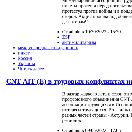
Международной ассоциации трудя
пикеты протеста перед посольств
протестуя против войны и в подд
сторон. Акция прошла под общим 
дезертирам!"
От admin в 10/30/2022 - 15:39
ZSP
антимилитаризм
международная солидарность
пикет
Россия
Украина
Читать далее
CNT-AIT (E) в трудовых конфликтах ию
В разгар жаркого лета и сезон от
профсоюзного объединения CNT-
ассоциации трудящихся в Испании
интересы трудящихся. Вот лишь 
разных частей страны - Астурии,
регионов
От admin в 09/05/2022 - 17:05