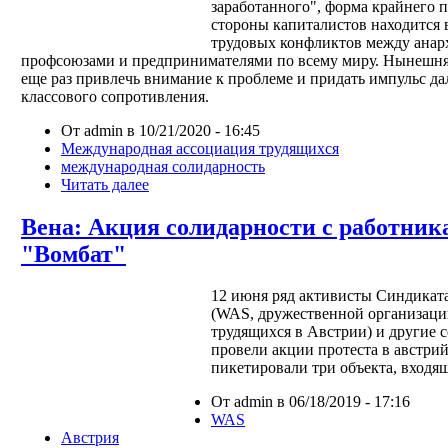
заработанного", форма крайнего 
стороны капиталистов находится
трудовых конфликтов между анар
профсоюзами и предпринимателями по всему миру. Нынешня
еще раз привлечь внимание к проблеме и придать импульс д
классового сопротивления.
От admin в 10/21/2020 - 16:45
Международная ассоциация трудящихся
международная солидарность
Читать далее
Вена: Акция солидарности с работник
"Вомбат"
12 июня ряд активисты Синдикат
(WAS, дружественной организац
трудящихся в Австрии) и другие
провели акции протеста в австри
пикетировали три объекта, входящ
От admin в 06/18/2019 - 17:16
WAS
Австрия