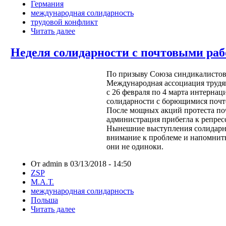
Германия
международная солидарность
трудовой конфликт
Читать далее
Неделя солидарности с почтовыми р
По призыву Союза синдикалистов
Международная ассоциация трудя
с 26 февраля по 4 марта интерна
солидарности с борющимися почт
После мощных акций протеста по
администрация прибегла к репрес
Нынешние выступления солидарн
внимание к проблеме и напомнить
они не одиноки.
От admin в 03/13/2018 - 14:50
ZSP
М.А.Т.
международная солидарность
Польша
Читать далее