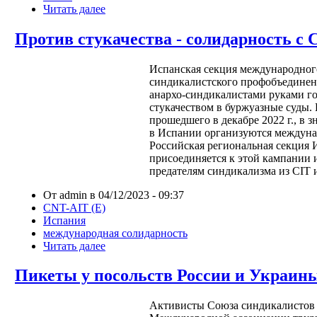
Читать далее
Против стукачества - солидарность с
Испанская секция международног
синдикалистского профобъединени
анархо-синдикалистами руками го
стукачеством в буржуазные суды.
прошедшего в декабре 2022 г., в 
в Испании организуются междуна
Российская региональная секция
присоединяется к этой кампании 
предателям синдикализма из CIT и
От admin в 04/12/2023 - 09:37
CNT-AIT (E)
Испания
международная солидарность
Читать далее
Пикеты у посольств России и Украин
Активисты Союза синдикалистов 