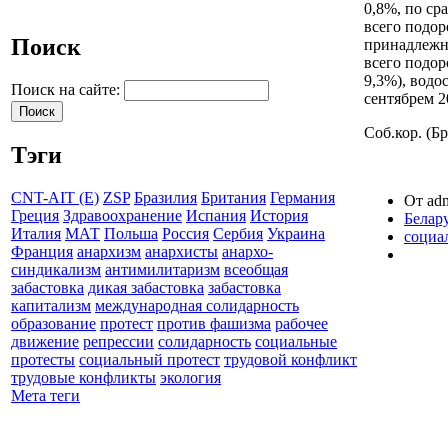
0,8%, по ср
всего подор
Поиск
принадлежно
всего подор
9,3%), водо
Поиск на сайте:
сентябрем 20
Соб.кор. (Бр
Тэги
CNT-AIT (E)
ZSP
Бразилия
Британия
Германия
От adm
Греция
Здравоохранение
Испания
История
Белар
Италия
МАТ
Польша
Россия
Сербия
Украина
социа
Франция
анархизм
анархисты
анархо-
синдикализм
антимилитаризм
всеобщая
забастовка
дикая забастовка
забастовка
капитализм
международная солидарность
образование
протест
против фашизма
рабочее
движение
репрессии
солидарность
социальные
протесты
социальный протест
трудовой конфликт
трудовые конфликты
экология
Мета теги