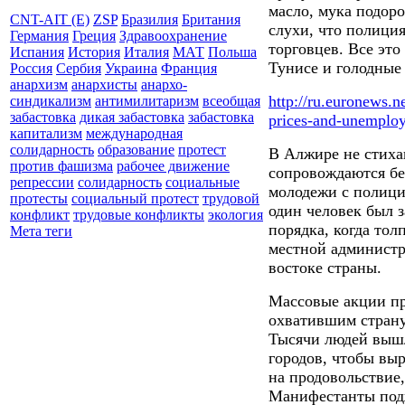
масло, мука подор
CNT-AIT (E)
ZSP
Бразилия
Британия
слухи, что полиция
Германия
Греция
Здравоохранение
торговцев. Все эт
Испания
История
Италия
МАТ
Польша
Тунисе и голодные 
Россия
Сербия
Украина
Франция
анархизм
анархисты
анархо-
http://ru.euronews.n
синдикализм
антимилитаризм
всеобщая
забастовка
дикая забастовка
забастовка
prices-and-unemplo
капитализм
международная
солидарность
образование
протест
В Алжире не стиха
против фашизма
рабочее движение
сопровождаются бе
репрессии
солидарность
социальные
молодежи с полиц
протесты
социальный протест
трудовой
один человек был 
конфликт
трудовые конфликты
экология
порядка, когда тол
Мета теги
местной администр
востоке страны.
Массовые акции пр
охватившим страну
Тысячи людей вышл
городов, чтобы выр
на продовольствие,
Манифестанты под