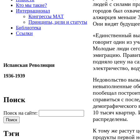
людей с силами пр
Кто мы такие?
городов был охвач
Интернационал
Конгрессы МАТ
алжирцев меньше 3
Принципы, цели и статуты
Они видят будущее
Библиотека
Ссылки
«Единственный выхо
говорит один из уч
Молодые люди сего
эмиграцию. Правит
подняло цену на са
Испанская Революция
электричество, вод
1936-1939
Недовольство выз
невыполненные обе
пообещал построит
Поиск
справиться с после
демографического 
10 тысяч квартир.
Поиск на сайте:
распределены.
К тому же растут ц
Тэги
продукты первой н