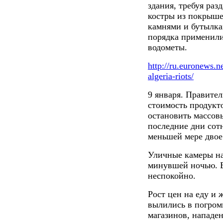
здания, требуя раз
костры из покрыше
камнями и бутылка
порядка применили
водометы.
http://ru.euronews.n
algeria-riots/
9 января. Правите
стоимость продукт
остановить массовы
последние дни сот
меньшей мере двое
Уличные камеры н
минувшей ночью. В
неспокойно.
Рост цен на еду и 
вылились в погром
магазинов, нападе