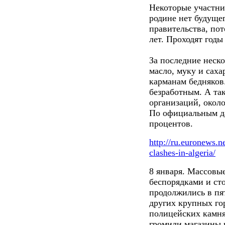
Некоторые участни
родине нет будуще
правительства, пот
лет. Проходят годы
За последние неск
масло, муку и сахар
карманам бедняков
безработным. А та
организаций, около
По официальным да
процентов.
http://ru.euronews.n
clashes-in-algeria/
8 января. Массовы
беспорядками и ст
продолжились в пя
других крупных го
полицейских камня
громили магазины 