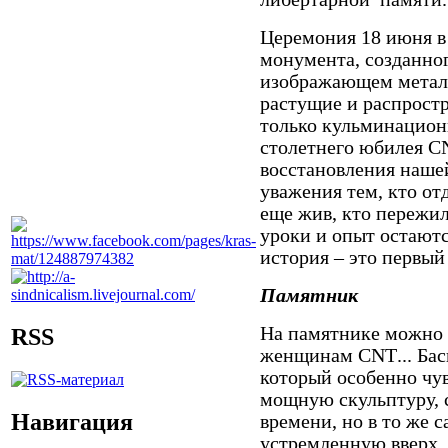
Церемония 18 июня в
монумента, созданно
изображающем металл
растущие и распростр
только кульминацио
столетнего юбилея
C
восстановления нашей
уважения тем, кто отд
еще жив, кто пережил
уроки и опыт остаютс
история – это первый
Памятник
На памятнике можно 
RSS
женщинам
CNT
... Б
который особенно чув
мощную скульптуру, 
Навигация
времени, но в то же 
устремленную вверх, 