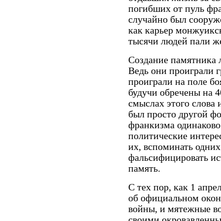
погибших от пуль фра
случайно был сооруж
как карьер монжуикск
тысячи людей пали ж
Создание памятника 
Ведь они проиграли 
проиграли на поле бо
будучи обречены на 4
смыслах этого слова 
был просто другой фо
франкизма одинаково 
политические интере
их, вспоминать одних
фальсифицировать ис
память.
С тех пор, как 1 апре
об официальном окон
войны, и мятежные в
своими окровавленны