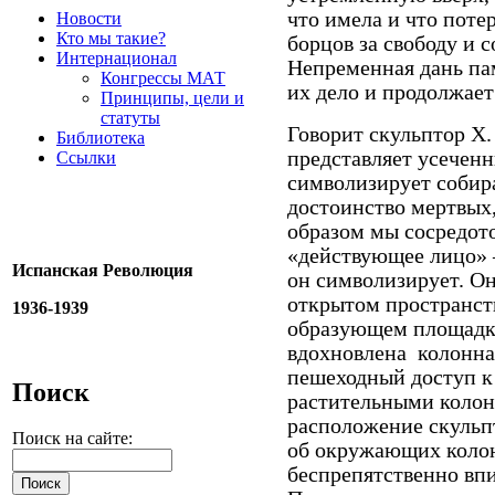
что имела и что поте
Новости
Кто мы такие?
борцов за свободу и
Интернационал
Непременная дань пам
Конгрессы МАТ
их дело и продолжает
Принципы, цели и
статуты
Говорит скульптор Х.
Библиотека
представляет усеченн
Ссылки
символизирует собир
достоинство мертвых
образом мы сосредото
«действующее лицо» –
Испанская Революция
он символизирует. О
открытом пространст
1936-1939
образующем площадку
вдохновлена
колонна
пешеходный доступ к
Поиск
растительными коло
расположение скульп
Поиск на сайте:
об окружающих колон
беспрепятственно вп