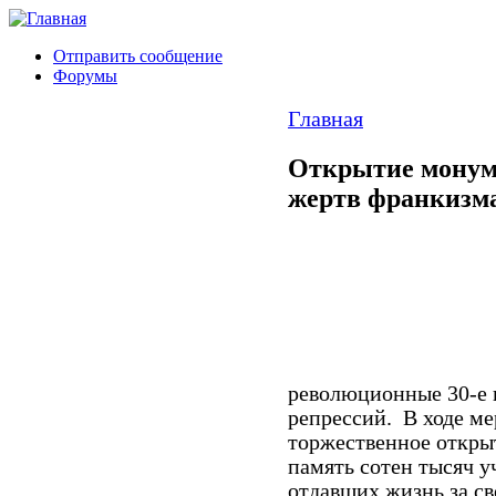
Отправить сообщение
Форумы
Главная
Открытие монуме
жертв франкизм
революционные 30-е г
репрессий.
В ходе м
торжественное откры
память сотен тысяч у
отдавших жизнь за с