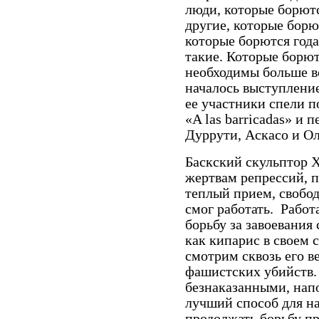
люди, которые борютс
другие, которые борют
которые борются года
такие. Которые борют
необходимы больше вс
началось выступлени
ее участники спели п
«
A
las
barricadas
» и п
Дуррути, Аскасо и Ол
Баскский скульптор Х
жертвам репрессий, 
теплый прием, свобод
смог работать.
Работ
борьбу за завоевания 
как кипарис в своем 
смотрим сквозь его в
фашистских убийств.
безнаказанными, нап
лучший способ для на
продолжать борьбу п