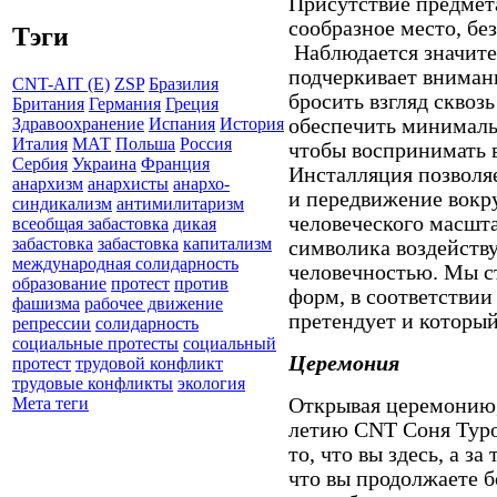
Присутствие предмета
сообразное место, бе
Тэги
Наблюдается значите
подчеркивает вниман
CNT-AIT (E)
ZSP
Бразилия
бросить взгляд сквозь
Британия
Германия
Греция
обеспечить минималь
Здравоохранение
Испания
История
Италия
МАТ
Польша
Россия
чтобы воспринимать в
Сербия
Украина
Франция
Инсталляция позволя
анархизм
анархисты
анархо-
и передвижение вокру
синдикализм
антимилитаризм
человеческого масшта
всеобщая забастовка
дикая
забастовка
забастовка
капитализм
символика воздейству
международная солидарность
человечностью. Мы ст
образование
протест
против
форм, в соответствии
фашизма
рабочее движение
претендует и которы
репрессии
солидарность
социальные протесты
социальный
Церемония
протест
трудовой конфликт
трудовые конфликты
экология
Открывая церемонию,
Мета теги
летию
CNT
Соня Туро
то, что вы здесь, а за 
что вы продолжаете 