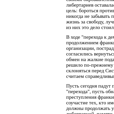
либертариев оставала
цель: бороться прот
никогда не забывать 
жизнь за свободу, л
из них это дело стои
В ходе "перехода к д
продолжением франки
организации, постра
согласились вернутьс
обмен на жалкие под
решило по-прежнему 
склоняться перед Сис
считаем справедливы
Пусть сегодня падут 
"перехода", пусть об
преступления франки
соучастие тех, кто и
должны продолжать у
либертарной
памяти.