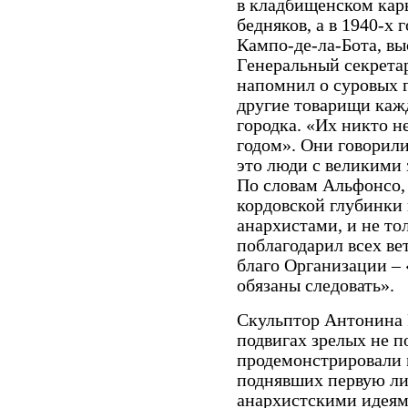
в кладбищенском карь
бедняков, а в 1940-х 
Кампо-де-ла-Бота, вы
Генеральный секрета
напомнил о суровых г
другие товарищи каж
городка. «Их никто не
годом». Они
говорил
это люди с великими
По словам Альфонсо,
кордовской глубинки 
анархистами, и не т
поблагодарил всех вет
благо Организации –
обязаны следовать».
Скульптор Антонина 
подвигах зрелых не 
продемонстрировали
поднявших первую л
анархистскими идеям 