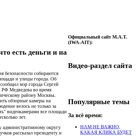
Официальный сайт М.А.Т.
(IWA-AIT):
что есть деньги и на
Видео-раздел сайта
ия безопасности собираются
лощади и улицы города. Об
 сообщил мэр города Сергей
а РФ Медведева во время
мическому району Москвы.
Популярные темы
ить обзорные камеры на
дение велось не только за
ыть" видеокамерами все площади
За всё время:
сколько лет.
НАМ НЕ ВАЖНО,
у административному округу
КАКАЯ КЛИКА БУДЕТ
чков рассказал президенту и