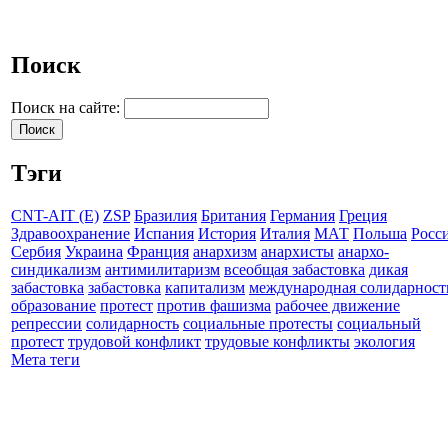
Поиск
Поиск на сайте:
Тэги
CNT-AIT (E)
ZSP
Бразилия
Британия
Германия
Греция
Здравоохранение
Испания
История
Италия
МАТ
Польша
Росс
Сербия
Украина
Франция
анархизм
анархисты
анархо-
синдикализм
антимилитаризм
всеобщая забастовка
дикая
забастовка
забастовка
капитализм
международная солидарност
образование
протест
против фашизма
рабочее движение
репрессии
солидарность
социальные протесты
социальный
протест
трудовой конфликт
трудовые конфликты
экология
Мета теги