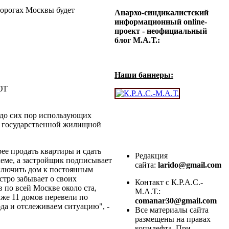
 дорогах Москвы будет
Анархо-синдикалистский
информационный online-
проект - неофициальный
блог М.А.Т.:
Наши баннеры:
ЮТ
 до сих пор использующих
 государственной жилищной
ее продать квартиры и сдать
Редакция
еме, а застройщик подписывает
сайта:
larido@gmail.com
дключить дом к постоянным
стро забывает о своих
Контакт с К.Р.А.С.-
в по всей Москве около ста,
М.А.Т.:
уже 11 домов перевели по
comanar30@gmail.com
да и отслеживаем ситуацию", -
Все материалы сайта
размещены на правах
копилефта. При