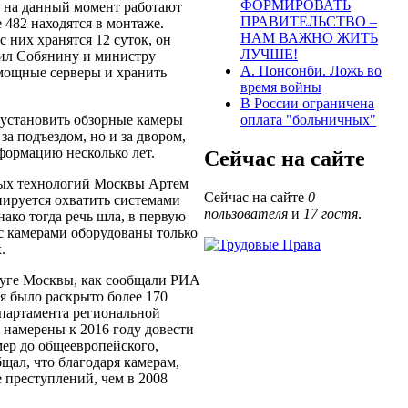
ФОРМИРОВАТЬ
е на данный момент работают
ПРАВИТЕЛЬСТВО –
 482 находятся в монтаже.
НАМ ВАЖНО ЖИТЬ
с них хранятся 12 суток, он
ЛУЧШЕ!
жил Собянину и министру
А. Понсонби. Ложь во
мощные серверы и хранить
время войны
В России ограничена
т установить обзорные камеры
оплата "больничных"
а подъездом, но и за двором,
формацию несколько лет.
Сейчас на сайте
ных технологий Москвы Артем
Сейчас на сайте
0
анируется охватить системами
пользователя
и
17 гостя
.
ако тогда речь шла, в первую
ас камерами оборудованы только
.
руге Москвы, как сообщали РИА
я было раскрыто более 170
епартамента региональной
 намерены к 2016 году довести
ер до общеевропейского,
бщал, что благодаря камерам,
 преступлений, чем в 2008