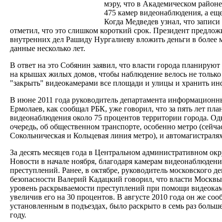
мэру, что в Академическом район
475 камер видеонаблюдения, а еще
Когда Медведев узнал, что записи 
отметил, что это слишком короткий срок. Президент предло
внутренних дел Рашиду Нургалиеву вложить деньги в более 
данные несколько лет.
В ответ на это Собянин заявил, что власти города планирую
на крышах жилых домов, чтобы наблюдение велось не только з
"закрыть" видеокамерами все площади и улицы и хранить ин
В июне 2011 года руководитель департамента информацион
Ермолаев, как сообщал РБК, уже говорил, что за пять лет пл
видеонаблюдения около 75 процентов территории города. Одн
очередь, об общественном транспорте, особенно метро (сейч
Сокольническая и Кольцевая линия метро), и автомагистралях
За десять месяцев года в Центральном административном ок
Новости в начале ноября, благодаря камерам видеонаблюдени
преступлений. Ранее, в октябре, руководитель московского д
безопасности Валерий Кадацкий говорил, что власти Москвы
уровень раскрываемости преступлений при помощи видеокам
увеличив его на 30 процентов. В августе 2010 года он же соо
установленным в подъездах, было раскрыто в семь раз больше
году.