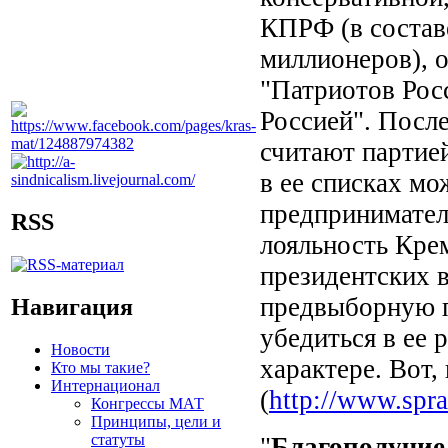
КПРФ (в состав
миллионеров), 
"Патриотов Рос
Россией". Посл
считают партией
в ее списках м
предпринимател
RSS
лояльность Кре
президентских в
предвыборную п
Навигация
убедиться в ее
Новости
характере. Вот,
Кто мы такие?
Интернационал
(
http://www.spra
Конгрессы МАТ
Принципы, цели и
статуты
"
Благополучие