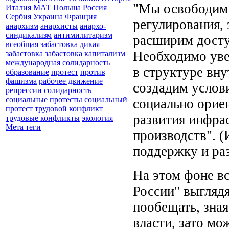
"Мы освободим 
Италия
МАТ
Польша
Россия
Сербия
Украина
Франция
регулирования, 
анархизм
анархисты
анархо-
синдикализм
антимилитаризм
расширим досту
всеобщая забастовка
дикая
Необходимо уве
забастовка
забастовка
капитализм
международная солидарность
в структуре вн
образование
протест
против
фашизма
рабочее движение
создадим услов
репрессии
солидарность
социальные протесты
социальный
социально орие
протест
трудовой конфликт
развития инфра
трудовые конфликты
экология
Мета теги
производств". 
поддержку и раз
На этом фоне в
России" выгляд
пообещать, зная
власти, зато мо