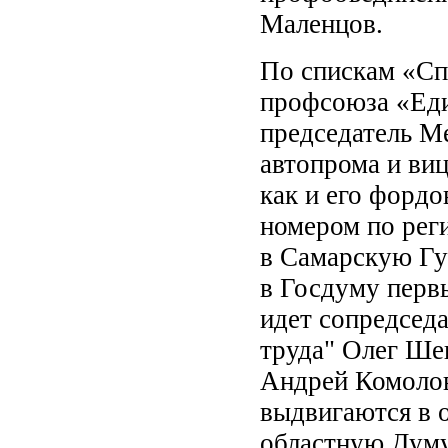
Маленцов.
По спискам «Сп
профсоюза «Еди
председатель М
автопрома и ви
как и его фордо
номером по рег
в Самарскую Гу
в Госдуму перв
идет сопредсед
труда" Олег Ше
Андрей Комолов
выдвигаются в 
областную Думу