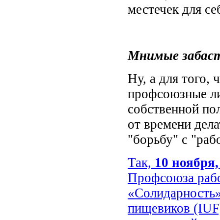
местечек для с
Мнимые забас
Ну, а для того,
профсоюзные ли
собственной по
от времени дела
"борьбу" с "раб
Так,
10 ноября,
Профсоюза раб
«Солидарность
пищевиков (IUF)