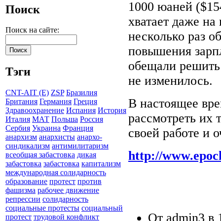
1000 юаней ($154
Поиск
хватает даже на
Поиск на сайте:
несколько раз о
повышения зарп
обещали решить 
Тэги
не изменилось.
CNT-AIT (E)
ZSP
Бразилия
В настоящее вре
Британия
Германия
Греция
Здравоохранение
Испания
История
рассмотреть их 
Италия
МАТ
Польша
Россия
Сербия
Украина
Франция
своей работе и о
анархизм
анархисты
анархо-
синдикализм
антимилитаризм
http://www.epoch
всеобщая забастовка
дикая
забастовка
забастовка
капитализм
международная солидарность
образование
протест
против
фашизма
рабочее движение
репрессии
солидарность
социальные протесты
социальный
От admin3 в 1
протест
трудовой конфликт