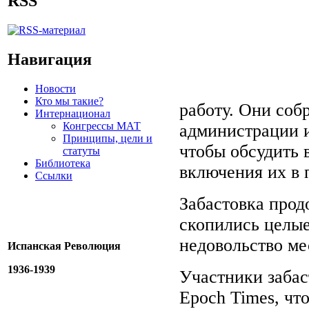
RSS
Навигация
Новости
Кто мы такие?
работу. Они соб
Интернационал
Конгрессы МАТ
администрации и
Принципы, цели и
чтобы обсудить 
статуты
Библиотека
включения их в 
Ссылки
Забастовка прод
скопились целые
недовольство ме
Испанская Революция
1936-1939
Участники забас
Epoch Times, чт