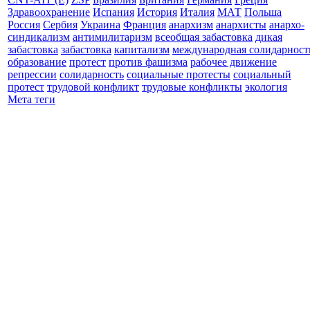
Здравоохранение
Испания
История
Италия
МАТ
Польша
Россия
Сербия
Украина
Франция
анархизм
анархисты
анархо-
синдикализм
антимилитаризм
всеобщая забастовка
дикая
забастовка
забастовка
капитализм
международная солидарност
образование
протест
против фашизма
рабочее движение
репрессии
солидарность
социальные протесты
социальный
протест
трудовой конфликт
трудовые конфликты
экология
Мета теги