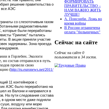
ФОРМИРОВАТЬ
обрил решение правительства о
ПРАВИТЕЛЬСТВО –
ь все АЭС
НАМ ВАЖНО ЖИТЬ
ЛУЧШЕ!
А. Понсонби. Ложь во
гранаты со слезоточивым газом
время войны
работанными радиоактивными
В России ограничена
С, которые были переработаны
оплата "больничных"
ивисты “Гринпис” пытались
еты. В акции приняли участие
Сейчас на сайте
ловек задержаны. Зона проезда
 жандармов.
Сейчас на сайте
0
ании в Горлебен. Экологи
пользователя
и
34 гостя
.
 но состав отправился в путь.
тходов провели свою
ацию (
http://ru.euronews.net/2011/
ящий 11 контейнеров с
ких АЭС было переработано на
шел из Валони и направился в
ов. На пути следования состава
, в одном месте даже подняли
 суше, воздуху или морю
 Для разгона манифестантов