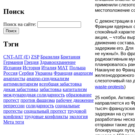
применили слезото
Поиск
местоположение со
С демонстрации в 
Поиск на сайте:
Франции ядерных о
спокойный характе
акции, – чтобы вы
Тэги
движению состава. 
задержим его. Для 
не нужны!». Во фр
CNT-AIT (E)
ZSP
Бразилия
Британия
радиоактивным мус
Германия
Греция
Здравоохранение
планировалось ран
Испания
История
Италия
МАТ
Польша
Накануне во Франц
Россия
Сербия
Украина
Франция
анархизм
железнодорожного
анархисты
анархо-синдикализм
слезоточивый газ 
антимилитаризм
всеобщая забастовка
waste-protests
)
дикая забастовка
забастовка
капитализм
международная солидарность
образование
25 ноября. Активи
протест
против фашизма
рабочее движение
направляется из Ф
репрессии
солидарность
социальные
тысяч французских
протесты
социальный протест
трудовой
задержан на сутки 
конфликт
трудовые конфликты
экология
разработаны неско
Мета теги
отправки также де
блокирующих пути,