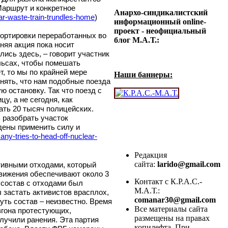
Маршрут и конкретное
Анархо-синдикалистский
ar-waste-train-
trundles-home
)
информационный online-
проект - неофициальный
портировки переработанных во
блог М.А.Т.:
яя акция пока носит
ись здесь, – говорит участник
льсах, чтобы помешать
т, то мы по крайней мере
Наши баннеры:
онять, что нам подобные поезда
 остановку. Так что поезд с
у, а не сегодня, как
ать 20 тысяч полицейских.
 разобрать участок
ены применить силу и
any-tries-to-head-
off-nuclear-
Редакция
сайта:
larido@gmail.com
ктивными отходами, который
движения обеспечивают около 3
Контакт с К.Р.А.С.-
 состав с отходами был
М.А.Т.:
ы застать активистов врасплох,
comanar30@gmail.com
уть состав – неизвестно. Время
Все материалы сайта
згона протестующих,
размещены на правах
лучили ранения. Эта партия
копилефта. При