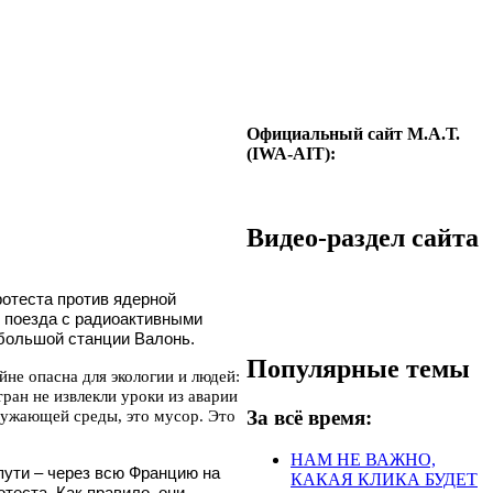
Официальный сайт М.А.Т.
(IWA-AIT):
Видео-раздел сайта
отеста против ядерной
ю поезда с радиоактивными
ебольшой станции Валонь.
Популярные темы
не опасна для экологии и людей:
тран не извлекли уроки из аварии
За всё время:
ружающей среды, это мусор. Это
НАМ НЕ ВАЖНО,
пути – через всю Францию на
КАКАЯ КЛИКА БУДЕТ
отеста. Как правило, они