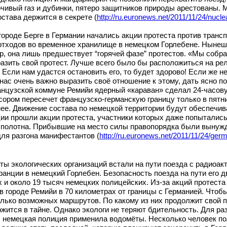
чивый газ и дубинки, пятеро защитников природы арестованы. 
става держится в секрете (
http://ru.euronews.net/2011/
11/24/nucle
городе Берге в Германии начались акции протеста против транс
тходов во временное хранилище в немецком Горлебене. Нынешн
р, она лишь предшествует “горячей фазе” протестов. «Мы собрал
разить свой протест. Лучше всего было бы расположиться на ре
Если нам удастся остановить его, то будет здорово! Если же не
нас очень важно выразить своё отношение к этому, дать ясно п
анцузской коммуне Ремийи ядерный «караван» сделал 24-часовую
ором пересечет французско-германскую границу только в пятниц
ее. Движение состава по немецкой территории будут обеспечив
ии прошли акции протеста, участники которых даже попытались
 полотна. Прибывшие на место силы правопорядка были вынужд
для разгона манифестантов (
http://ru.euronews.net/2011/
11/24/germ
сты экологических организаций встали на пути поезда с радиоа
ранции в немецкий Горлебен. Безопасность поезда на пути его 
 и около 19 тысяч немецких полицейских. Из-за акций протеста
в городе Ремийи в 70 километрах от границы с Германией. Чтоб
лько возможных маршрутов. По какому из них продолжит свой п
ржится в тайне. Однако экологи не теряют бдительность. Для ра
 немецкая полиция применила водомёты. Несколько человек по