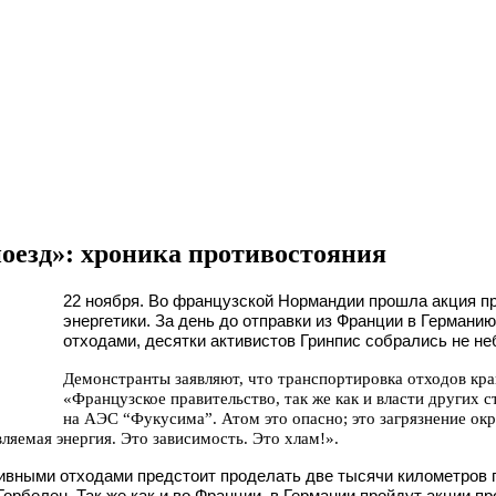
оезд»: хроника противостояния
22 ноября. Во французской Нормандии прошла акция пр
энергетики. За день до отправки из Франции в Германи
отходами, десятки активистов Гринпис собрались не н
Демонстранты заявляют, что транспортировка отходов край
«Французское правительство, так же как и власти других с
на АЭС “Фукусима”. Атом это опасно; это загрязнение ок
вляемая энергия. Это зависимость. Это хлам!».
ивными отходами предстоит проделать две тысячи километров 
Горбелен. Так же как и во Франции, в Германии пройдут акции пр