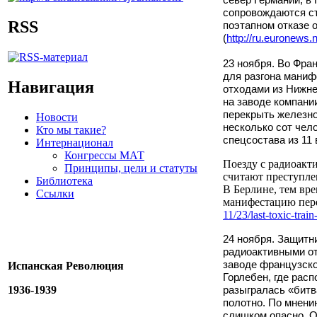
сопровождаются ст
RSS
поэтапном отказе о
(
http://ru.euronews.
23 ноября. Во Фра
для разгона маниф
Навигация
отходами из Нижне
на заводе компани
перекрыть железно
Новости
несколько сот чел
Кто мы такие?
спецсостава из 11
Интернационал
Конгрессы МАТ
Поезду с радиоакт
Принципы, цели и статуты
считают преступлен
Библиотека
В Берлине, тем вр
Ссылки
манифестацию пере
11/23/last-toxic-train
24 ноября. Защитн
радиоактивными от
заводе французско
Испанская Революция
Горлебен, где рас
1936-1939
разыгралась «битв
полотно. По мнени
слишком опасно. О