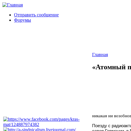
Отправить сообщение
Форумы
Главная
«Атомный п
никакая ни возобно
Поезду с радиоакт
север Германии, в 