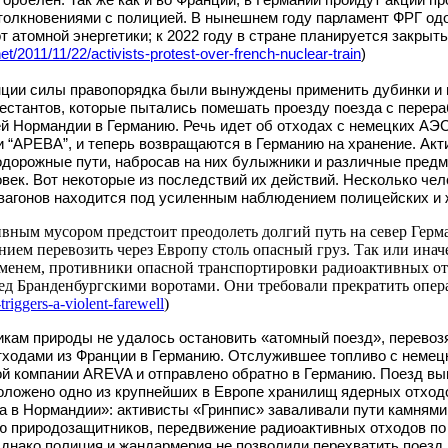
олкновениями с полицией. В нынешнем году парламент ФРГ од
т атомной энергетики; к 2022 году в стране планируется закрыт
net/2011/
11/22/activists-protest-over-
french-nuclear-train
)
нции силы правопорядка были вынуждены применить дубинки и 
естантов, которые пытались помешать проезду поезда с пере
й Нормандии в Германию. Речь идет об отходах с немецких АЭ
и “АРЕВА”, и теперь возвращаются в Германию на хранение. Акт
дорожные пути, набросав на них булыжники и различные предм
овек. Вот некоторые из последствий их действий. Несколько че
 вагонов находится под усиленным наблюдением полицейских и
ивным мусором предстоит преодолеть долгий путь на север Герм
ием перевозить через Европу столь опасный груз. Так или иначе,
еменем, противники опасной транспортировки радиоактивных о
д Бранденбургскими воротами. Они требовали прекратить опер
-
triggers-a-violent-farewell
)
икам природы не удалось остановить «атомный поезд», перевоз
ходами из Франции в Германию. Отслужившее топливо с немец
й компании AREVA и отправлено обратно в Германию. Поезд вы
положено одно из крупнейших в Европе хранилищ ядерных отход
а в Нормандии»: активисты «Гринпис» заваливали пути камнями
ю природозащитников, передвижение радиоактивных отходов по
днако полиция и жандармерия не позволили перехватить поезд.