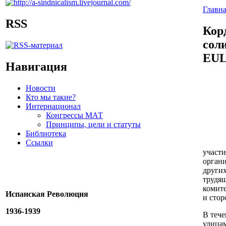
Главн
RSS
Кор
сол
EU
Навигация
Новости
Кто мы такие?
Интернационал
Конгрессы МАТ
Принципы, цели и статуты
Библиотека
Ссылки
участ
органи
других
трудя
комите
Испанская Революция
и сто
1936-1939
В тече
улицам