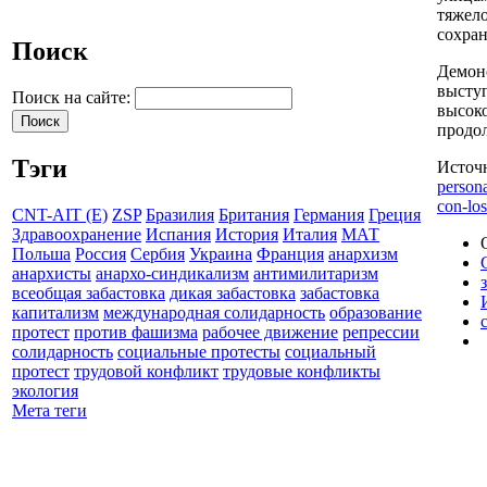
тяжело
сохран
Поиск
Демонс
выступ
Поиск на сайте:
высок
продо
Тэги
Источ
persona
con-los
CNT-AIT (E)
ZSP
Бразилия
Британия
Германия
Греция
Здравоохранение
Испания
История
Италия
МАТ
Польша
Россия
Сербия
Украина
Франция
анархизм
анархисты
анархо-синдикализм
антимилитаризм
всеобщая забастовка
дикая забастовка
забастовка
капитализм
международная солидарность
образование
протест
против фашизма
рабочее движение
репрессии
солидарность
социальные протесты
социальный
протест
трудовой конфликт
трудовые конфликты
экология
Мета теги