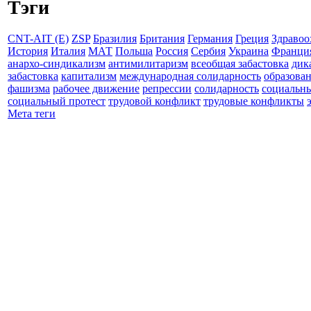
Тэги
CNT-AIT (E)
ZSP
Бразилия
Британия
Германия
Греция
Здравоо
История
Италия
МАТ
Польша
Россия
Сербия
Украина
Франци
анархо-синдикализм
антимилитаризм
всеобщая забастовка
дик
забастовка
капитализм
международная солидарность
образова
фашизма
рабочее движение
репрессии
солидарность
социальн
социальный протест
трудовой конфликт
трудовые конфликты
Мета теги