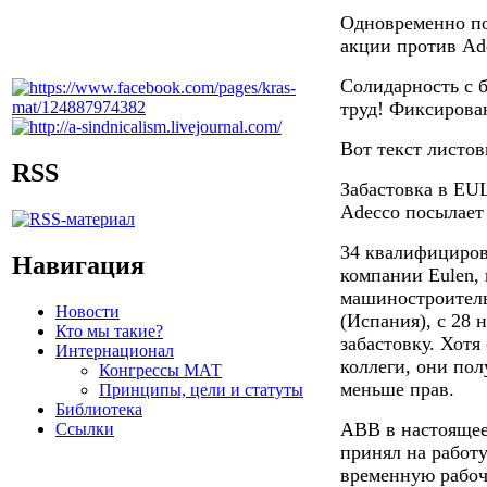
Одновременно по
акции против Ad
Солидарность с 
труд! Фиксирова
Вот текст листов
RSS
Забастовка в EU
Adecco посылает
34 квалифициро
Навигация
компании Eulen, 
машиностроитель
Новости
(Испания), с 28 
Кто мы такие?
забастовку. Хотя
Интернационал
коллеги, они по
Конгрессы МАТ
меньше прав.
Принципы, цели и статуты
Библиотека
ABB в настоящее 
Ссылки
принял на работ
временную рабочу