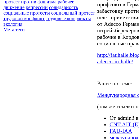
протест
против фашизма
рабочее
профсоюз в Герм
движение
репрессии
солидарность
забастовку прот
социальные протесты
социальный протест
шлет приветстви
трудовой конфликт
трудовые конфликты
от Adecco Герма
экология
Мета теги
штрейкберехеров
рабочие в Кордо
социальные прав
http://fauhalle.blo
adecco-in-halle/
Ранее по теме:
Международная 
(там же ссылки 
От admin3 в
CNT-AIT (E
FAU-IAA
международ