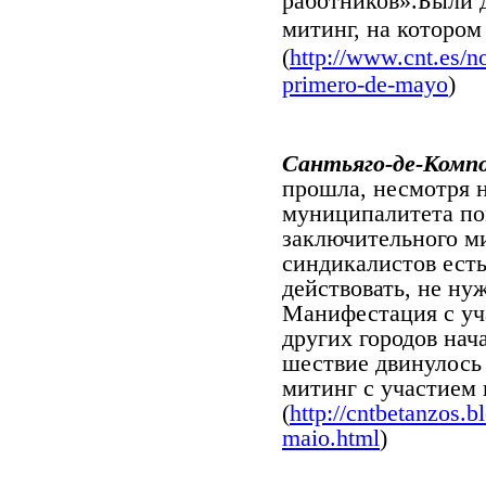
работников».Были 
митинг, на котором
(
http://www.cnt.es/no
primero-de-mayo
)
Сантьяго-де-Комп
прошла, несмотря 
муниципалитета по
заключительного ми
синдикалистов есть
действовать, не ну
Манифестация с уч
других городов нач
шествие двинулось 
митинг с участием 
(
http://cntbetanzos.b
maio.html
)