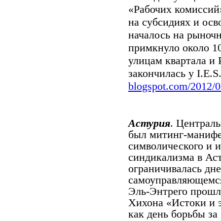
«Рабочих комиссий
на субсидиях и ос
началось на рыноч
примкнуло около 1
улицам квартала и
закончилась у
I
.
E
.
S
blogspot.com/2012/0
Астурия
. Централ
был митинг-манифе
символического и и
синдикализма в Ас
ограничивалась дне
самоуправляющемся
Эль-Энтрего прошл
Хихона «Истоки и э
как день борьбы за 