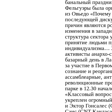
банальный праздник
Фельгуэры была ор
из Овьедо «Почему 
последующей диску
причин являются ро
изменения в западн
структура сектора у
принятие людьми п
индивидуализма… 2
активисты анархо-
базарный день в Ла
за участие в Перво
сознание и реорган
ассамблеарные, ан
революционные про
парке в 12.30 нача
«Классовый вопрос
укреплен огромный
и Эктор Гонсалес (
C
анс (
CNT
Кандаса