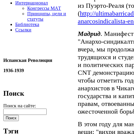
Интернационал
из Пуэрто-Реаля (т
Конгрессы МАТ
(
http://ultimabarricad
Принципы, цели и
статуты
anarcosindicalista-en
Библиотека
Ссылки
Мадрид
. Манифест
"Анархо-синдикалти
вчера, мы продолжа
трудящихся и студ
Испанская Революция
и политических па
1936-1939
CNT демонстрацию 
чтобы отметить год
анархистов в Чикаг
Поиск
государства и капи
правам, отвоеванн
Поиск на сайте:
ожесточенной борь
В этом году для м
Тэги
вещи: "вихри вражд