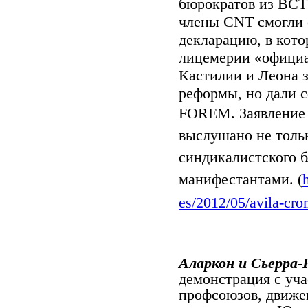
бюрократов из ВСТ
члены
CNT
смогли 
декларацию, в кото
лицемерии «официа
Кастилии и Леона з
реформы, но дали с
FOREM
. Заявлени
выслушано не толь
синдикалистского б
манифестантами.
(
es/2012/05/avila-cro
Аларкон и Сьерра
демонстрация с уч
профсоюзов, движе