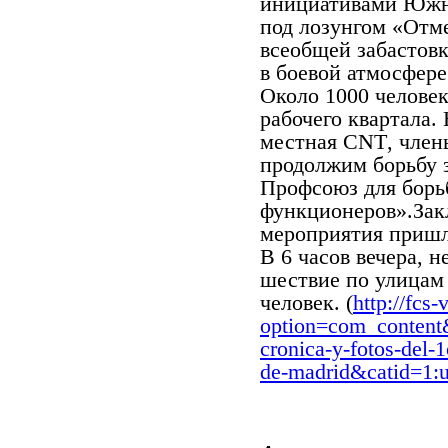
инициативами Южн
под лозунгом «Отм
всеобщей забастовк
в боевой атмосфере
Около 1000 челове
рабочего квартала.
местная
CNT
, член
продолжим борьбу 
Профсоюз для борь
функционеров».Зак
мероприятия пришло
В 6 часов вечера, 
шествие по улицам
человек. (
http://fcs-
option=com_conten
cronica-y-fotos-del-1
de-madrid&catid=
1: