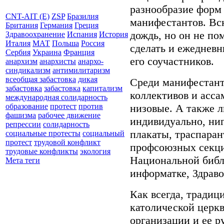
разнообразие форм
CNT-AIT (E)
ZSP
Бразилия
манифестантов. Вс
Британия
Германия
Греция
дождь, но он не по
Здравоохранение
Испания
История
Италия
МАТ
Польша
Россия
сделать и ежеднев
Сербия
Украина
Франция
его соучастников.
анархизм
анархисты
анархо-
синдикализм
антимилитаризм
всеобщая забастовка
дикая
Среди манифестант
забастовка
забастовка
капитализм
коллективов и асса
международная солидарность
низовые. А также 
образование
протест
против
фашизма
рабочее движение
индивидуально, ниг
репрессии
солидарность
плакаты, траспаран
социальные протесты
социальный
протест
трудовой конфликт
профсоюзных секци
трудовые конфликты
экология
Национальной библ
Мета теги
информатке, Здраво
Как всегда, тради
католической церк
организации и ее р