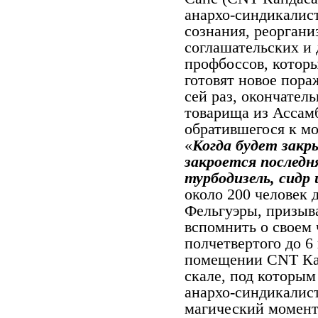
анархо-синдикалис
сознания, реорган
соглашательских и
профбоссов, которы
готовят новое пора
сей раз, окончател
товарища из Ассам
обратившегося к мо
«
Когда будет закр
закроется последн
турбодизель, сидр 
около 200 человек 
Фельгуэры, призыва
вспомнить о своем 
полчетвертого до 6
помещении
CNT
Ка
скале, под которым
анархо-синдикалист
магический момент