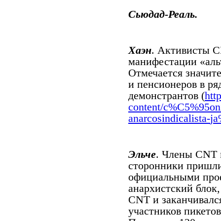
Сьюдад-Реаль.
Хаэн
. Активисты
C
манифестации «аль
Отмечается значите
и пенсионеров в ря
демонстрантов (
htt
content/c%C5%95on
anarcosindicalista-
j
Эльче
. Члены
CNT
сторонники пришли
официальными про
анархистский блок
CNT
и заканчивалс
участников пикетов