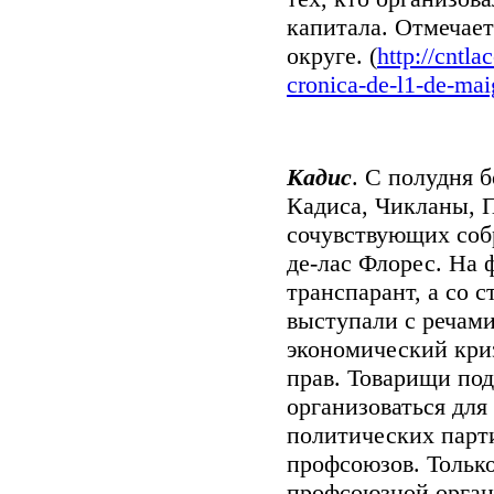
капитала. Отмечае
округе. (
http://cntla
cronica-de-l1-de-mai
Кадис
. С полудня 
Кадиса, Чикланы, П
сочувствующих соб
де-лас Флорес. На 
транспарант, а со 
выступали с речами,
экономический кри
прав. Товарищи по
организоваться для
политических парт
профсоюзов. Тольк
профсоюзной орган