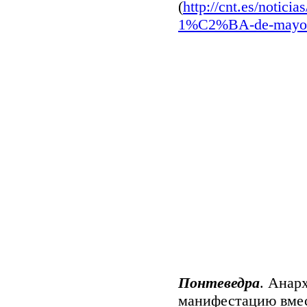
(
http://cnt.es/notic
1%C2%
BA-de-mayo-
Понтеведра
.
Анарх
манифестацию вмес