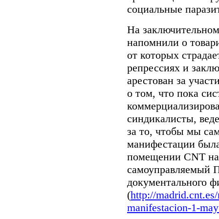
социальные парази
На заключительном
напомнили о товари
от которых страдае
репрессиях и заклю
арестован за участи
о том, что пока си
коммерциализирова
синдикалисты, веде
за то, чтобы мы са
манифестации была 
помещении CNT на 
самоуправляемый П
документального ф
(
http://madrid.cnt.es
manifestacion-1-mayo