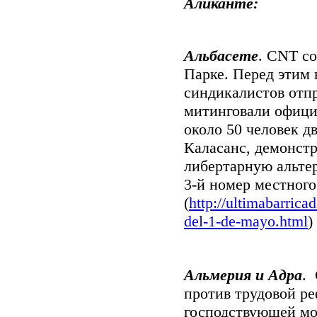
Аликанте:
Альбасете
.
CNT
со
Парке. Перед этим 
синдикалистов отпр
митинговали офици
около 50 человек д
Каласанс, демонст
либертарную альтер
3-й номер местного
(
http://ultimabarricad
del-1-de-mayo.html
)
Альмерия и Адра
.
против трудовой ре
господствующей мо