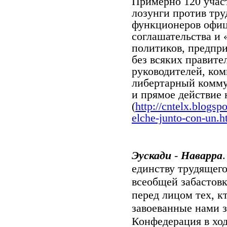
Примерно 120 учас
лозунги против тру
функционеров офиц
соглашательства и 
политиков, предпри
без всяких правите
руководителей, ком
либертарный комму
и прямое действие 
(
http://cntelx.blogsp
elche-junto-con-un.h
Эускади
-
Наварра
единству трудящего
всеобщей забастовк
перед лицом тех, к
завоеванные нами з
Конфедерация в хо