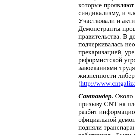
которые проявляют
синдикализму, и ч
Участвовали и акти
Демонстранты прош
правительства. В 
подчеркивалась не
прекаризацией, уре
реформистской угро
завоеваниями трудя
жизненности либер
(
http://www.cntgaliz
Сантандер
. Около
призыву
CNT
на пл
разбит информацио
официальной демон
подняли транспара