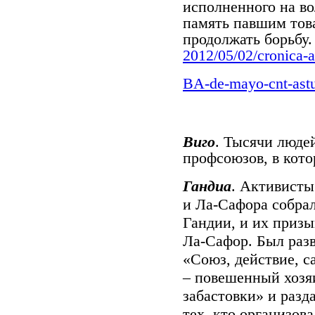
исполненного на во
память павшим тов
продолжать борьбу. 
2012/05/02/cronica
BA-de-mayo-cnt-astu
Виго
. Тысячи люд
профсоюзов, в кото
Гандиа
.
Активист
и Ла-Сафора собра
Гандии, и их призы
Ла-Сафор. Был разв
«Союз, действие, 
– повешенный хозя
забастовки» и разд
тех, кто организов