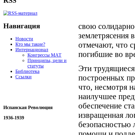
RSS
свою солидарнос
Навигация
землетрясения в
Новости
отмечают, что с
Кто мы такие?
Интернационал
погибшие во вр
Конгрессы МАТ
Принципы, цели и
статуты
Эти трудящиеся
Библиотека
построенных пр
Ссылки
что, несмотря н
наилучшее пред
обеспечение ста
Испанская Революция
извращенная ло
1936-1939
безопасностью 
помощи и подде