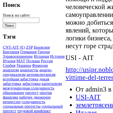
Поиск
человеческой жи
самоуправлении
Поиск на сайте:
можно добиться
явлений, которы
Тэги
логики бизнеса
несут горе стр
CNT-AIT (E)
ZSP
Бразилия
Британия
Германия
Греция
USI - AIT
Здравоохранение
Испания
История
Италия
МАТ
Польша
Россия
Сербия
Украина
Франция
http://usipr.nobl
анархизм
анархисты
анархо-
синдикализм
антимилитаризм
vittime-del-terre
всеобщая забастовка
дикая
забастовка
забастовка
капитализм
От admin3 в 
международная солидарность
образование
протест
против
USI-AIT
фашизма
рабочее движение
репрессии
солидарность
землетрясен
социальные протесты
социальный
протест
трудовой конфликт
Италия