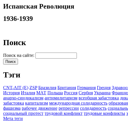
Испанская Революция
1936-1939
Поиск
Поиск на сайте:
Тэги
CNT-AIT (E)
ZSP
Бразилия
Британия
Германия
Греция
Здравоо
История
Италия
МАТ
Польша
Россия
Сербия
Украина
Франци
анархо-синдикализм
антимилитаризм
всеобщая забастовка
дик
забастовка
капитализм
международная солидарность
образова
фашизма
рабочее движение
репрессии
солидарность
социальн
социальный протест
трудовой конфликт
трудовые конфликты
Мета теги