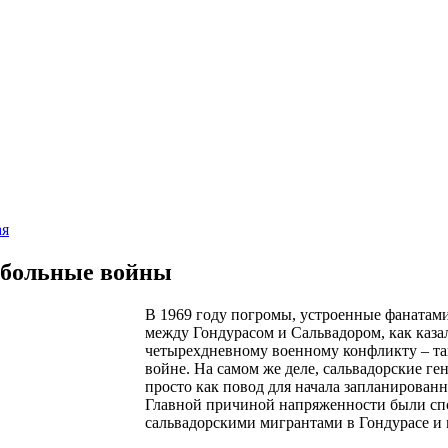
ая
больные войны
В 1969 году погромы, устроенные фанатами
между Гондурасом и Сальвадором, как каза
четырехдневному военному конфликту – т
войне. На самом же деле, сальвадорские ге
просто как повод для начала запланированн
Главной причиной напряженности были сп
сальвадорскими мигрантами в Гондурасе и