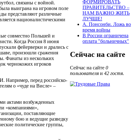
ФОРМИРОВАТЬ
футбол, связаны с войной.
ПРАВИТЕЛЬСТВО –
 была выиграна на игровом поле
НАМ ВАЖНО ЖИТЬ
анды представляют различные
ЛУЧШЕ!
ивляется националистическими
А. Понсонби. Ложь во
время войны
В России ограничена
ные совместно Польшей и
оплата "больничных"
исти. Когда Россия 8 июня
пускали фейерверки и дрались с
ршаве, произошли сражения
Сейчас на сайте
ны. Фанаты из нескольких
док чернокожих игроков
Сейчас на сайте
0
пользователя
и
42 гостя
.
. Например, перед российско-
елям о «чуде на Висле» –
ыми актами возбужденных
или «компаниями»,
ганизации, поставляющие
нному бою и ведущие разведку
ческие политические группы,