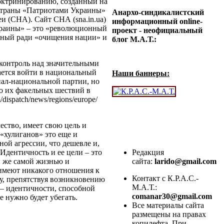
доктринированию, созданный на
 страны «Патриотами Украины»
Анархо-синдикалистский
еи (СНА). Сайт
СНА
(sna.in.ua)
информационный online-
краины» – это «революционный
проект - неофициальный
нный ради «очищения нации» и
блог М.А.Т.:
контроль над значительными
ается войти в национальный
Наши баннеры:
иал-национальной партии, но
о их факельных шествий в
m
/
disp
atch
/
news
/
regions
/
europe
/
ество, имеет свою цель и
«хулиганов» это еще и
ой агрессии, что дешевле и,
 Идентичность и ее цели – это
Редакция
й же самой жизнью и
сайта:
larido@gmail.com
имеют никакого отношения к
Контакт с К.Р.А.С.-
у, препятствуя возникновению
М.А.Т.:
 – идентичности, способной
comanar30@gmail.com
е нужно будет убегать.
Все материалы сайта
размещены на правах
копилефта. При