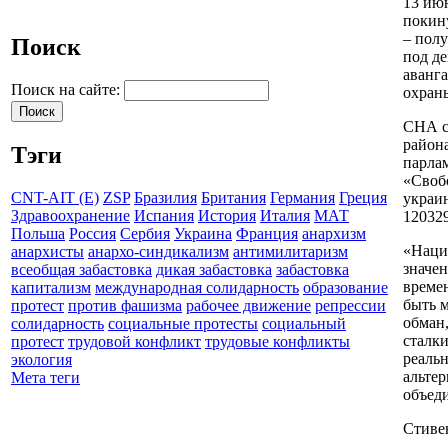
13 июн
покин
– пол
Поиск
под
де
аванг
Поиск на сайте:
охран
СНА с
район
Тэги
парла
«Своб
CNT-AIT (E)
ZSP
Бразилия
Британия
Германия
Греция
украи
Здравоохранение
Испания
История
Италия
МАТ
120329
Польша
Россия
Сербия
Украина
Франция
анархизм
«Нацио
анархисты
анархо-синдикализм
антимилитаризм
значе
всеобщая забастовка
дикая забастовка
забастовка
времен
капитализм
международная солидарность
образование
быть м
протест
против фашизма
рабочее движение
репрессии
обман
солидарность
социальные протесты
социальный
сталк
протест
трудовой конфликт
трудовые конфликты
реаль
экология
альте
Мета теги
объеди
Стиве