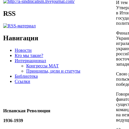
И тем 
Утверж
RSS
в Итон
госуд
полит
Финал
Навигация
Украи
играла
украи
Новости
россий
Кто мы такие?
восто
Интернационал
запад
Конгрессы МАТ
Принципы, цели и статуты
Свою 
Библиотека
польск
Ссылки
победе
Говор
фанат
сущес
коман
Испанская Революция
на не
ведущи
1936-1939