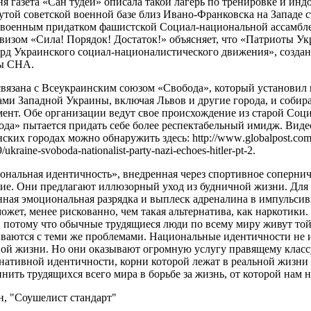
я газета «Сан тудей» описала такой лагерь по тренировке и ин
утой советской военной базе близ Ивано-Франковска на Западе
увоенным придатком фашистской Социал-национальной ассамбл
визом
«
Сила
!
Порядок
!
Достаток!» объясняет, что «Патриоты У
ард Украинского социал-националистического движения», созда
ы СНА.
вязана с Всеукраинским союзом «Свобода», который установил 
ами Западной Украины, включая Львов и другие города, и собир
мент. Обе организации ведут свое происхождение из старой Соц
ода» пытается придать себе более респектабельный имидж. Виде
нских городах можно обнаружить здесь:
http
://
www
.
globalpost
.
co
/
ukraine
-
svoboda
-
nationa
list
-
party
-
nazi
-
echoes
-
hitler
-
pt
-2.
нальная идентичность», внедренная через спортивное сопернич
ние. Они предлагают иллюзорный уход из будничной жизни. Для 
ная эмоциональная разрядка и выплеск адреналина в импульсивн
ожет, менее рискованно, чем такая альтернатива, как наркотики.
, потому что обычные трудящиеся люди по всему миру живут то
иваются с теми же проблемами. Национальные идентичности не 
ной жизни. Но они оказывают огромную услугу правящему класс
рнативной идентичности, корни которой лежат в реальной жизни
нить трудящихся всего мира в борьбе за жизнь, от которой нам н
н, "Соушелист стандарт"