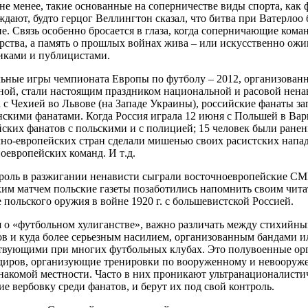
не менее, такие основанные на соперничестве виды спорта, как 
дают, будто герцог Веллингтон сказал, что битва при Ватерлоо
е. Связь особенно бросается в глаза, когда соперничающие ком
арства, а память о прошлых войнах жива – или искусственно ож
иками и публицистами.
ьные игры чемпионата Европы по футболу – 2012, организован
ной, стали настоящим праздником национальной и расовой ненав
 с Чехией во Львове (на Западе Украины), российские фанаты за
нскими фанатами. Когда Россия играла 12 июня с Польшей в Ва
ских фанатов с польскими и с полицией; 15 человек были ране
чно-европейских стран сделали мишенью своих расистских напа
ноевропейских команд. И
т
.
д
.
роль в разжигании ненависти сыграли восточноевропейские СМИ
им матчем польские газеты позаботились напомнить своим читат
 польского оружия в войне 1920 г. с большевистской Россией.
я о «футбольном хулиганстве», важно различать между стихийн
ов и куда более серьезным насилием, организованным бандами 
твующими при многих футбольных клубах. Это полувоенные ор
диров, организующие тренировки по вооруженному и невооруже
знакомой местности. Часто в них проникают ультранационалисти
е вербовку среди фанатов, и берут их под свой контроль.