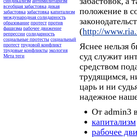
забастовок, а 
синдикализм
антимилитаризм
всеобщая забастовка
дикая
положение в с
забастовка
забастовка
капитализм
международная солидарность
законодательст
образование
протест
против
фашизма
рабочее движение
(
http://www.ri
репрессии
солидарность
социальные протесты
социальный
Яснее нельзя 
протест
трудовой конфликт
трудовые конфликты
экология
суд служит инт
Мета теги
средством под
трудящимся, ни
царь и ни судь
надежное наше
От admin3 в
капитализм
рабочее дв