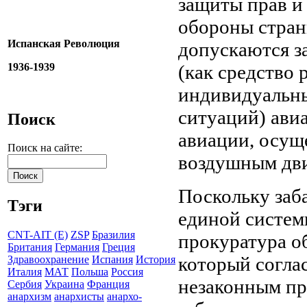
защиты прав и
обороны стран
Испанская Революция
допускаются з
1936-1939
(как средство
индивидуальны
ситуаций) ави
Поиск
авиации, осущ
Поиск на сайте:
воздушным дви
Поскольку заб
Тэги
единой систем
CNT-AIT (E)
ZSP
Бразилия
прокуратура о
Британия
Германия
Греция
который согла
Здравоохранение
Испания
История
Италия
МАТ
Польша
Россия
незаконным пр
Сербия
Украина
Франция
анархизм
анархисты
анархо-