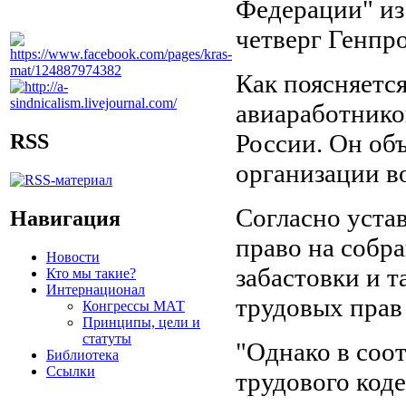
Федерации" из
четверг Генпр
Как поясняется
авиаработнико
России. Он об
RSS
организации в
Согласно уста
Навигация
право на собр
Новости
забастовки и т
Кто мы такие?
Интернационал
трудовых прав
Конгрессы МАТ
Принципы, цели и
статуты
"Однако в соо
Библиотека
Ссылки
трудового код