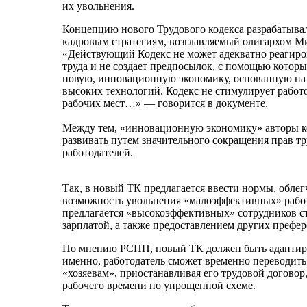
их увольнения.
Концепцию нового Трудового кодекса разрабатывал
кадровым стратегиям, возглавляемый олигархом 
«Действующий Кодекс не может адекватно реагиро
труда и не создает предпосылок, с помощью котор
новую, инновационную экономику, основанную на
высоких технологий. Кодекс не стимулирует работ
рабочих мест…» — говорится в документе.
Между тем, «инновационную экономику» авторы 
развивать путем значительного сокращения прав т
работодателей.
Так, в новый ТК предлагается ввести нормы, обле
возможность увольнения «малоэффективных» работ
предлагается «высокоэффективных» сотрудников 
зарплатой, а также предоставлением других префе
По мнению РСПП, новый ТК должен быть адаптиро
именно, работодатель сможет временно переводить
«хозяевам», приостанавливая его трудовой догово
рабочего времени по упрощенной схеме.