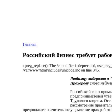
Главная
Российский бизнес требует рабо
: preg_replace(): The /e modifier is deprecated, use preg
/var/www/html/includes/unicode.inc on line 345.
Любимцу либералов и
Прохорову снова нейме
Российский союз пром
предпринимателей утве
Трудового кодекса. Осе
рассмотрение правитель
предполагает значительное ущемление прав работн