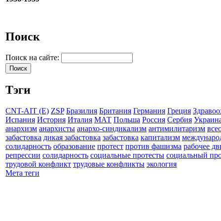
Поиск
Поиск на сайте:
Тэги
CNT-AIT (E)
ZSP
Бразилия
Британия
Германия
Греция
Здравоо
Испания
История
Италия
МАТ
Польша
Россия
Сербия
Украин
анархизм
анархисты
анархо-синдикализм
антимилитаризм
все
забастовка
дикая забастовка
забастовка
капитализм
междунаро
солидарность
образование
протест
против фашизма
рабочее д
репрессии
солидарность
социальные протесты
социальный про
трудовой конфликт
трудовые конфликты
экология
Мета теги