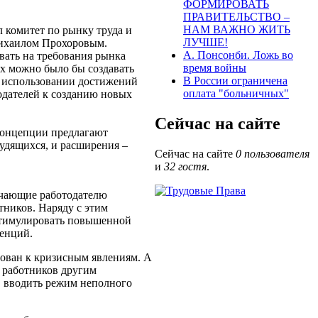
ФОРМИРОВАТЬ
ПРАВИТЕЛЬСТВО –
НАМ ВАЖНО ЖИТЬ
 комитет по рынку труда и
ЛУЧШЕ!
Михаилом Прохоровым.
А. Понсонби. Ложь во
вать на требования рынка
время войны
ых можно было бы создавать
В России ограничена
 использовании достижений
оплата "больничных"
одателей к созданию новых
Сейчас на сайте
концепции предлагают
рудящихся, и расширения –
Сейчас на сайте
0 пользователя
и
32 гостя
.
гчающие работодателю
ников. Наряду с этим
стимулировать повышенной
ренций.
ван к кризисным явлениям. А
 работников другим
р, вводить режим неполного