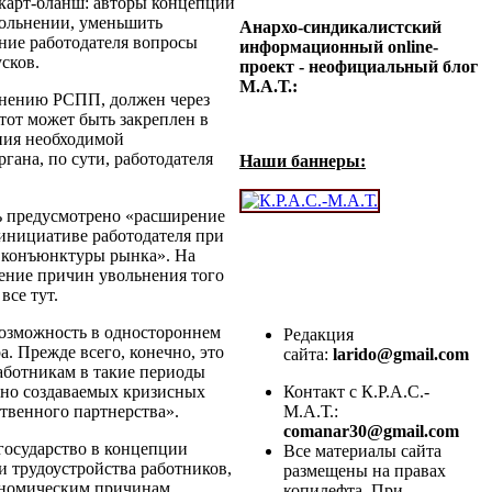
 карт-бланш: авторы концепции
вольнении, уменьшить
Анархо-синдикалистский
ние работодателя вопросы
информационный online-
сков.
проект - неофициальный блог
М.А.Т.:
 мнению РСПП, должен через
тот может быть закреплен в
ния необходимой
гана, по сути, работодателя
Наши баннеры:
ь предусмотрено «расширение
инициативе работодателя при
 конъюнктуры рынка». На
нение причин увольнения того
все тут.
возможность в одностороннем
Редакция
. Прежде всего, конечно, это
сайта:
larido@gmail.com
работникам в такие периоды
ьно создаваемых кризисных
Контакт с К.Р.А.С.-
твенного партнерства».
М.А.Т.:
comanar30@gmail.com
государство в концепции
Все материалы сайта
и трудоустройства работников,
размещены на правах
ономическим причинам,
копилефта. При