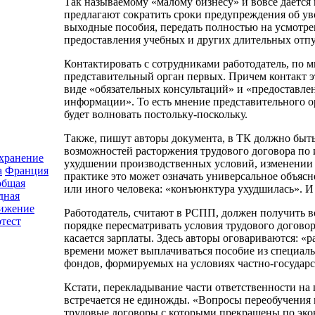
Так называемому «малому бизнесу» и вовсе дается
предлагают сократить сроки предупреждения об у
выходные пособия, передать полностью на усмотре
предоставления учебных и других длительных отпу
Контактировать с сотрудниками работодатель, по
представительный орган первых. Причем контакт э
виде «обязательных консультаций» и «предоставле
информации». То есть мнение представительного ор
будет волновать постольку-поскольку.
Также, пишут авторы документа, в ТК должно быт
возможностей расторжения трудового договора по 
хранение
ухудшении производственных условий, изменении
а
Франция
практике это может означать универсальное объяс
общая
или иного человека: «конъюнктура ухудшилась». И 
дная
вижение
Работодатель, считают в РСПП, должен получить 
тест
порядке пересматривать условия трудового договора
касается зарплаты. Здесь авторы оговариваются: «
времени может выплачиваться пособие из специал
фондов, формируемых на условиях частно-государс
Кстати, перекладывание части ответственности на 
встречается не единожды. «Вопросы переобучения 
трудовые договоры с которыми прекращены по эк