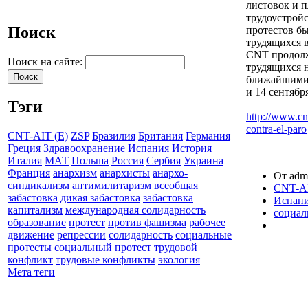
листовок и п
трудоустройс
Поиск
протестов б
трудящихся в
CNT продолж
Поиск на сайте:
трудящихся 
ближайшими 
и 14 сентябр
Тэги
http://www.cn
contra-el-paro
CNT-AIT (E)
ZSP
Бразилия
Британия
Германия
Греция
Здравоохранение
Испания
История
Италия
МАТ
Польша
Россия
Сербия
Украина
Франция
анархизм
анархисты
анархо-
От admi
синдикализм
антимилитаризм
всеобщая
CNT-AI
забастовка
дикая забастовка
забастовка
Испан
капитализм
международная солидарность
социал
образование
протест
против фашизма
рабочее
движение
репрессии
солидарность
социальные
протесты
социальный протест
трудовой
конфликт
трудовые конфликты
экология
Мета теги