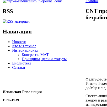
Главная
CNT про
RSS
безрабо
Навигация
Новости
Кто мы такие?
Интернационал
Конгрессы МАТ
Принципы, цели и статуты
Библиотека
Ссылки
Фелиу-де-Льо
Утиэле-Рекен
де-Мар и т.д.
Испанская Революция
Спектр акци
1936-1939
входом в раз
манифестаци