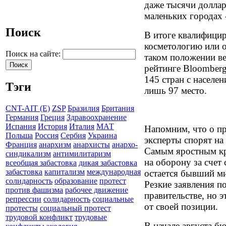
даже тысячи долларо
маленьких городах 
Поиск
В итоге квалифицир
косметологию или 
Поиск на сайте:
таком положении ве
рейтинге Bloomberg
145 стран с населе
Тэги
лишь 97 место.
CNT-AIT (E)
ZSP
Бразилия
Британия
Германия
Греция
Здравоохранение
Испания
История
Италия
МАТ
Напомним, что о п
Польша
Россия
Сербия
Украина
эксперты спорят на
Франция
анархизм
анархисты
анархо-
Самым яростным кр
синдикализм
антимилитаризм
на оборону за счет 
всеобщая забастовка
дикая забастовка
забастовка
капитализм
международная
остается бывший м
солидарность
образование
протест
Резкие заявления п
против фашизма
рабочее движение
правительстве, но э
репрессии
солидарность
социальные
от своей позиции.
протесты
социальный протест
трудовой конфликт
трудовые
В начале августа 