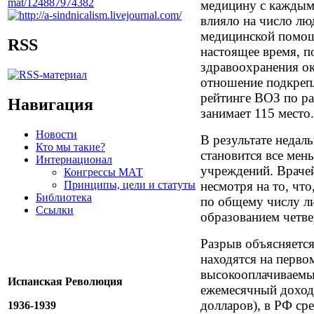
медицину с каждым 
влияло на число лю
медицинской помощ
RSS
настоящее время, п
здравоохранения ок
отношение подкреп
рейтинге ВОЗ по ра
Навигация
занимает 115 место.
Новости
В результате недал
Кто мы такие?
становится все мен
Интернационал
учреждений. Врачей 
Конгрессы МАТ
Принципы, цели и статуты
несмотря на то, чт
Библиотека
по общему числу л
Ссылки
образованием четве
Разрыв объясняется
находятся на перво
высокооплачиваемы
Испанская Революция
ежемесячный доход 
долларов), в РФ сре
1936-1939