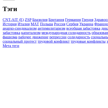
Тэги
CNT-AIT (E)
ZSP
Бразилия
Британия
Германия
Греция
Здравоо
История
Италия
МАТ
Польша
Россия
Сербия
Украина
Франци
анархо-синдикализм
антимилитаризм
всеобщая забастовка
дик
забастовка
капитализм
международная солидарность
образова
фашизма
рабочее движение
репрессии
солидарность
социальн
социальный протест
трудовой конфликт
трудовые конфликты
Мета теги