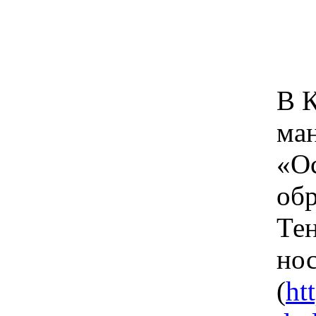
В К
ман
«Ос
обр
Тен
но
(
ht