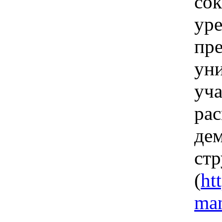
сок
уре
пре
уни
уча
рас
дем
стр
(
ht
man