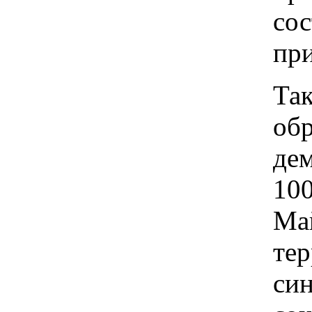
сос
пр
Так
обр
дем
10
Май
тер
син