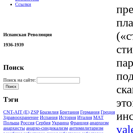
Ссылки
пре
пл
(«с
Испанская Революция
1936-1939
ст
пар
Поиск
под
Поиск на сайте:
ска
Тэги
это
инс
CNT-AIT (E)
ZSP
Бразилия
Британия
Германия
Греция
Здравоохранение
Испания
История
Италия
МАТ
Польша
Россия
Сербия
Украина
Франция
анархизм
val
анархисты
анархо-синдикализм
антимилитаризм