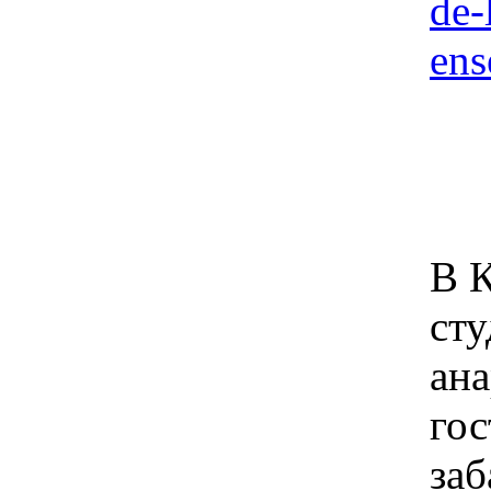
de-
en
В 
сту
ана
гос
заб