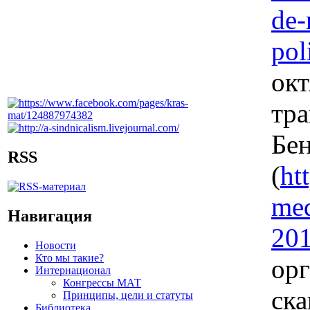
de-
pol
окт
тра
Бен
RSS
(
ht
med
Навигация
20
Новости
Кто мы такие?
ор
Интернационал
Конгрессы МАТ
ска
Принципы, цели и статуты
Библиотека