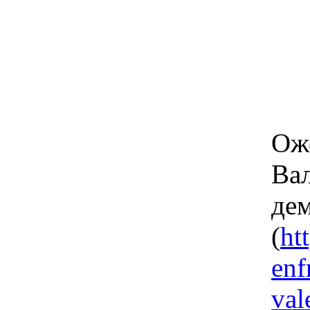
Оже
Вал
дем
(
ht
enf
val