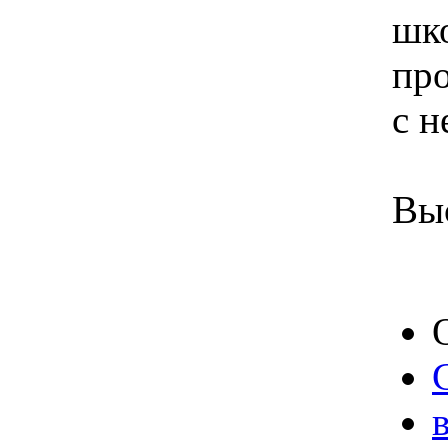
шко
пр
с н
Выс