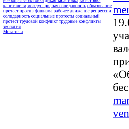
всеобщая забастовка
дикая забастовка
забастовка
mer
капитализм
международная солидарность
образование
протест
против фашизма
рабочее движение
репрессии
солидарность
социальные протесты
социальный
19.
протест
трудовой конфликт
трудовые конфликты
экология
уча
Мета теги
вал
при
«Об
бес
man
ven