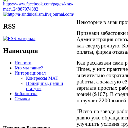
Некоторые в знак про
RSS
Признаки забастовки 
Администрация отказа
как сверхурочную. К
Навигация
оплаты, фирма отказал
Как рассказали сами 
Новости
Кто мы такие?
Times, у них практич
Интернационал
значительно сократил
Конгрессы МАТ
работы, а зачастую её
Принципы, цели и
зарплата простых раб
статуты
Библиотека
юаней ($167). В сред
Ссылки
получает 2200 юаней 
"Всего на заводе раб
давно уже обращались
улучшить условия тру
Испанская Революция