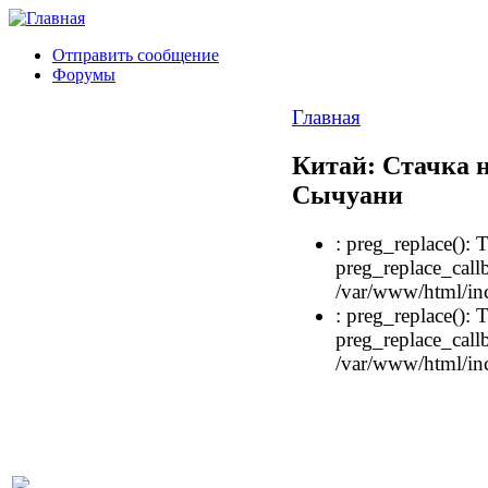
Отправить сообщение
Форумы
Главная
Китай: Стачка н
Сычуани
: preg_replace(): 
preg_replace_callb
/var/www/html/inc
: preg_replace(): 
preg_replace_callb
/var/www/html/inc