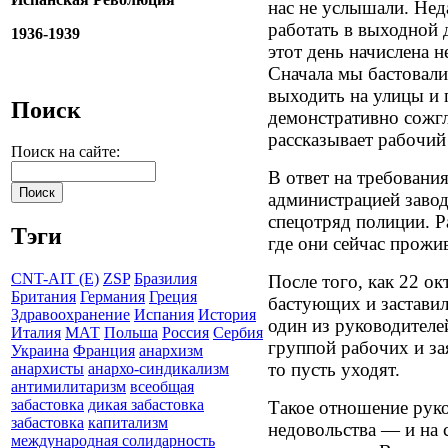
нас не услышали. Нед
работать в выходной 
1936-1939
этот день начислена н
Сначала мы бастовали 
выходить на улицы и
Поиск
демонстративно сожг
рассказывает рабоч
Поиск на сайте:
В ответ на требования
администрацией завод
спецотряд полиции. Р
Тэги
где они сейчас прожи
CNT-AIT (E)
ZSP
Бразилия
После того, как 22 о
Британия
Германия
Греция
бастующих и заставил
Здравоохранение
Испания
История
один из руководителе
Италия
МАТ
Польша
Россия
Сербия
группой рабочих и зая
Украина
Франция
анархизм
то пусть уходят.
анархисты
анархо-синдикализм
антимилитаризм
всеобщая
забастовка
дикая забастовка
Такое отношение рук
забастовка
капитализм
недовольства — и на 
международная солидарность