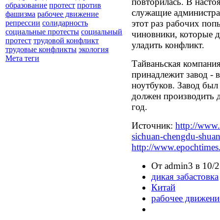
повторилась. В насто
образование
протест
против
служащие администрац
фашизма
рабочее движение
этот раз рабочих поп
репрессии
солидарность
социальные протесты
социальный
чиновники, которые 
протест
трудовой конфликт
уладить конфликт.
трудовые конфликты
экология
Мета теги
Тайваньская компания
принадлежит завод - 
ноутбуков. Завод был 
должен производить 
год.
Источник:
http://www.
sichuan-chengdu-shuan
http://www.epochtimes.
От admin3 в 10/2
дикая забастовка
Китай
рабочее движени