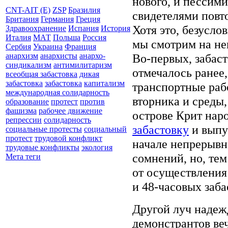
нового, и пессим
CNT-AIT (E)
ZSP
Бразилия
свидетелями повт
Британия
Германия
Греция
Хотя это, безусло
Здравоохранение
Испания
История
Италия
МАТ
Польша
Россия
мы смотрим на не
Сербия
Украина
Франция
Во-первых, забаст
анархизм
анархисты
анархо-
синдикализм
антимилитаризм
отмечалось ранее
всеобщая забастовка
дикая
забастовка
забастовка
капитализм
транспортные раб
международная солидарность
вторника и среды,
образование
протест
против
фашизма
рабочее движение
острове Крит нар
репрессии
солидарность
забастовку
и выпу
социальные протесты
социальный
протест
трудовой конфликт
начале непрерывн
трудовые конфликты
экология
сомнений, но, тем
Мета теги
от осуществления
и 48-часовых заба
Другой луч надеж
демонстрантов ве