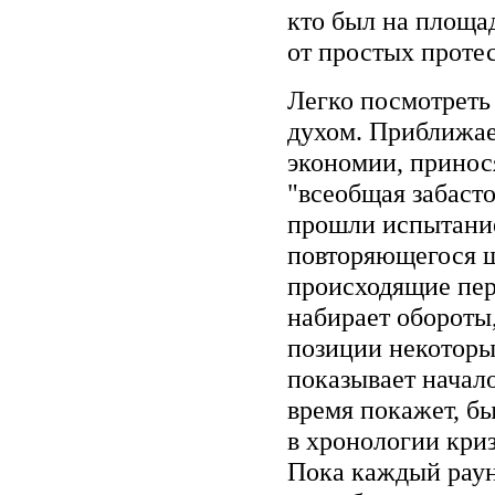
кто был на площад
от простых проте
Легко посмотреть
духом. Приближае
экономии, принос
"всеобщая забаст
прошли испытание
повторяющегося ш
происходящие пер
набирает обороты
позиции некоторы
показывает начал
время покажет, бы
в хронологии кри
Пока каждый раун