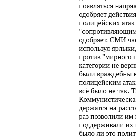
появляться напря
одобряет действи
полицейских атак 
"сопротивляющими
одобряет. СМИ ча
используя ярлыки,
против "мирного 
категории не вер
были враждебны к
полицейским ата
всё было не так.
Коммунистическая
держатся на расст
раз позволили им 
поддерживали их 
было ли это поли