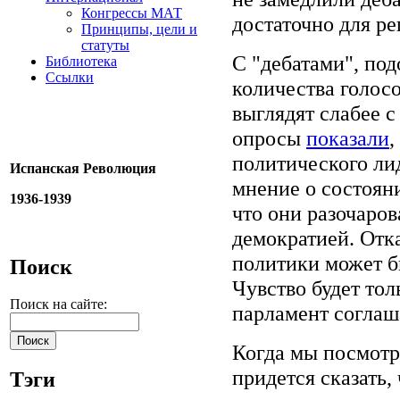
Конгрессы МАТ
достаточно для р
Принципы, цели и
статуты
С "дебатами", по
Библиотека
Ссылки
количества голос
выглядят слабее 
опросы
показали
,
политического лид
Испанская Революция
мнение о состояни
1936-1939
что они разочаро
демократией. Отк
политики может б
Поиск
Чувство будет тол
Поиск на сайте:
парламент соглаш
Когда мы посмотр
придется сказать,
Тэги