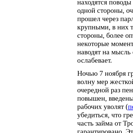
находятся поводы 
одной стороны, о
прошел через пар
крупными, в них т
стороны, более о
некоторые моменты
наводят на мысль 
ослабевает.
Ночью 7 ноября г
волну мер жестко
очередной раз пе
повышен, введены
рабочих уволят (
п
убедиться, что г
часть займа от Т
гарантировано. Э