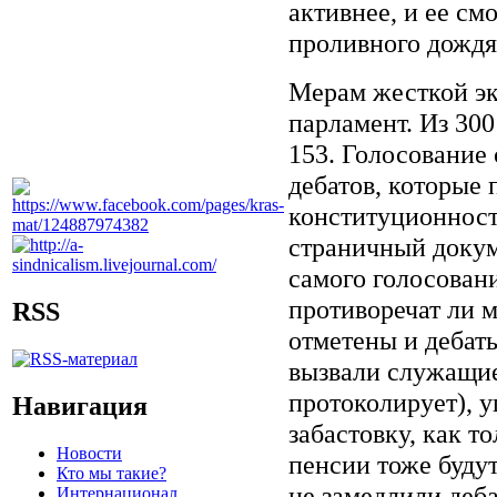
активнее, и ее см
проливного дождя,
Мерам жесткой эк
парламент. Из 300
153. Голосование
дебатов, которые 
конституционност
страничный докум
самого голосовани
противоречат ли 
RSS
отметены и дебат
вызвали служащие 
протоколирует), 
Навигация
забастовку, как т
Новости
пенсии тоже буду
Кто мы такие?
не замедлили деба
Интернационал