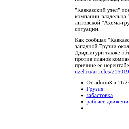
"Кавказский узел" по
компании-владельца 
литовской "Ахема-гр
ситуации.
Как сообщал "Кавказс
западной Грузии око
Дзидзигури также объ
против планов компан
причине ее нерентабе
uzel.ru/articles/216019
От admin3 в 11/2
Грузия
забастовка
рабочее движени