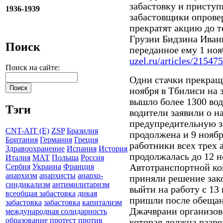
забастовку и приступ
1936-1939
забастовщики опровер
прекратят акцию до т
Грузии Бидзина Иван
Поиск
переданное ему 1 ноя
uzel.ru/articles/215475
Поиск на сайте:
Одни стачки прекраща
ноября в Тбилиси на 
вышло более 1300 вод
Тэги
водители заявили о 
предупредительную за
CNT-AIT (E)
ZSP
Бразилия
продолжена и 9 ноябр
Британия
Германия
Греция
работники всех трех 
Здравоохранение
Испания
История
продолжалась до 12 н
Италия
МАТ
Польша
Россия
Автотранспортной ко
Сербия
Украина
Франция
анархизм
анархисты
анархо-
приняли решение зак
синдикализм
антимилитаризм
выйти на работу с 13
всеобщая забастовка
дикая
пришли после обещан
забастовка
забастовка
капитализм
Джачврани организов
международная солидарность
образование
протест
против
которая должна разр