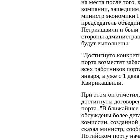
на места после того, 
компании, зашедшим 
министр экономики Г
председатель объеди
Петриашвили и были 
стороны администрац
будут выполнены.
"Достигнуто конкрет
порта возместят заба
всех работников порт
января, а уже с 1 дек
Квирикашвили.
При этом он отметил,
достигнуты договоре
порта. "В ближайшее 
обсуждены более дет
комиссии, созданной 
сказал министр, сооб
Потийском порту нача