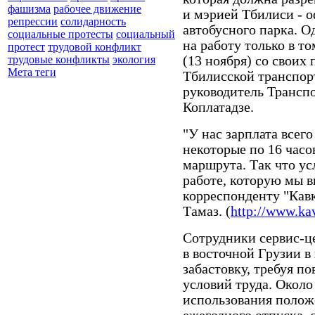
фашизма
рабочее движение
и мэрией Тбилиси - 
репрессии
солидарность
автобусного парка. О
социальные протесты
социальный
на работу только в т
протест
трудовой конфликт
(13 ноября) со своих
трудовые конфликты
экология
Мета теги
Тбилисской транспор
руководитель Трансп
Коплатадзе.
"У нас зарплата всего
некоторые по 16 часо
маршрута. Так что ус
работе, которую мы в
корреспонденту "Кавк
Тамаз. (
http://www.kav
Сотрудники сервис-ц
в восточной Грузии в
забастовку, требуя п
условий труда. Около
использования полож