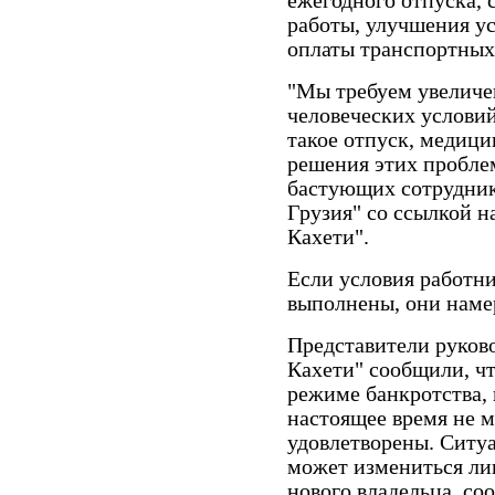
ежегодного отпуска,
работы, улучшения у
оплаты транспортных
"Мы требуем увеличен
человеческих условий
такое отпуск, медици
решения этих проблем
бастующих сотрудник
Грузия" со ссылкой 
Кахети".
Если условия работн
выполнены, они наме
Представители руков
Кахети" сообщили, чт
режиме банкротства,
настоящее время не м
удовлетворены. Ситуа
может измениться ли
нового владельца, соо