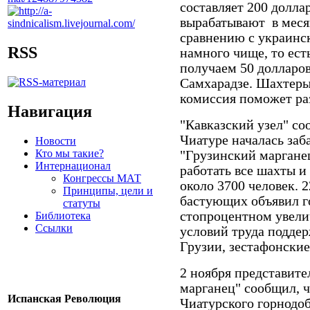
составляет 200 долла
вырабатывают в месяц
сравнению с украинс
RSS
намного чище, то ест
получаем 50 долларов 
Самхарадзе. Шахтеры
комиссия поможет раз
Навигация
"Кавказский узел" со
Чиатуре началась заб
Новости
Кто мы такие?
"Грузинский марганец
Интернационал
работать все шахты и 
Конгрессы МАТ
около 3700 человек. 2
Принципы, цели и
бастующих объявил г
статуты
стопроцентном увели
Библиотека
Ссылки
условий труда подде
Грузии, зестафонские
2 ноября представит
марганец" сообщил, 
Испанская Революция
Чиатурского горнодо