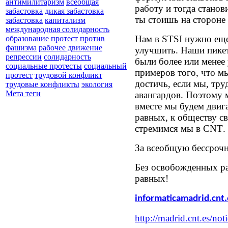
антимилитаризм
всеобщая
работу и тогда стано
забастовка
дикая забастовка
ты стоишь на стороне
забастовка
капитализм
международная солидарность
Нам в
STSI
нужно еще
образование
протест
против
фашизма
рабочее движение
улучшить. Наши пикет
репрессии
солидарность
были более или менее
социальные протесты
социальный
примеров того, что м
протест
трудовой конфликт
достичь, если мы, тру
трудовые конфликты
экология
Мета теги
авангардов. Поэтому 
вместе мы будем двига
равных, к обществу с
стремимся мы в
CNT
.
За всеобщую бессроч
Без освобожденных ра
равных!
informaticamadrid.cnt.
http://madrid.cnt.es/noti