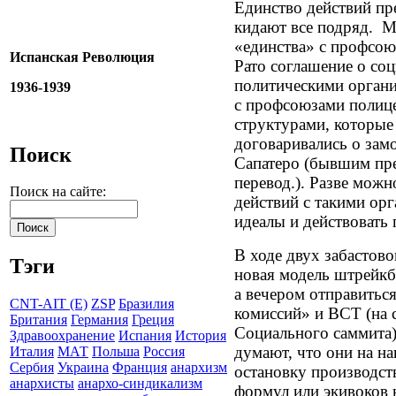
Единство действий пр
кидают все подряд.
М
«единства» с профсою
Испанская Революция
Рато соглашение о соц
политическими орган
1936-1939
с профсоюзами полице
структурами, которые
договаривались о зам
Поиск
Сапатеро (бывшим пре
перевод.). Разве можн
Поиск на сайте:
действий с такими ор
идеалы и действовать
В ходе двух забастово
Тэги
новая модель штрейкбр
а вечером отправить
CNT-AIT (E)
ZSP
Бразилия
комиссий» и ВСТ (на с
Британия
Германия
Греция
Социального саммита)
Здравоохранение
Испания
История
думают, что они на на
Италия
МАТ
Польша
Россия
Сербия
Украина
Франция
анархизм
остановку производст
анархисты
анархо-синдикализм
формул или экивоков 