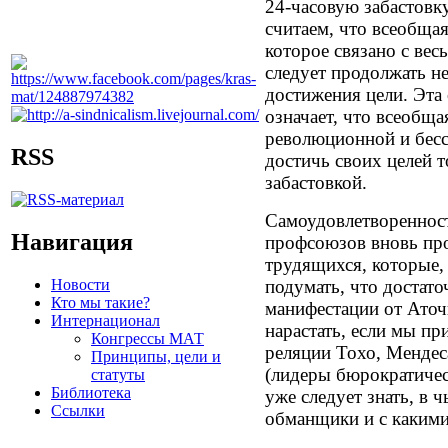
24-часовую забастовк
считаем, что всеобщая
которое связано с вес
следует продолжать н
достижения цели. Эта
означает, что всеобща
революционной и бес
RSS
достичь своих целей 
забастовкой.
Самоудовлетворенност
Навигация
профсоюзов вновь про
трудящихся, которые,
Новости
подумать, что достато
Кто мы такие?
манифестации от Аточ
Интернационал
нарастать, если мы п
Конгрессы МАТ
реляции Тохо, Мендес
Принципы, цели и
(лидеры бюрократичес
статуты
Библиотека
уже следует знать, в 
Ссылки
обманщики и с какими