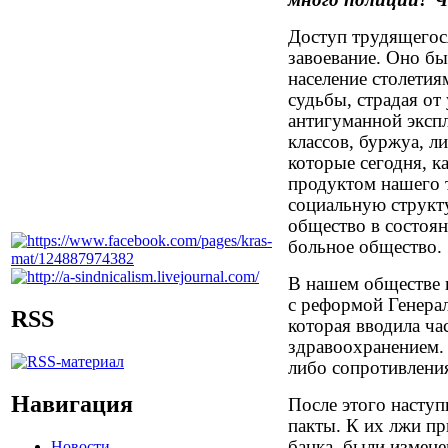
Доступ трудящегося
завоевание. Оно бы
население столети
судьбы, страдая от
антигуманной эксп
классов, буржуа, ли
которые сегодня, к
продуктом нашего 
социальную структ
общество в состоян
больное общество
В нашем обществе п
с реформой Генерал
RSS
которая вводила ч
здравоохранением. 
либо сопротивления
Навигация
После этого наступ
пакты. К их лжи п
банка, были измене
Новости