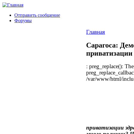
Отправить сообщение
Форумы
Главная
Сарагоса: Дем
приватизации
: preg_replace(): The
preg_replace_callbac
/var/www/html/includ
приватизации здр
много полиции? Ч