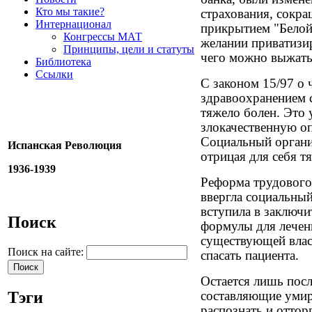
Кто мы такие?
страхования, сокра
Интернационал
прикрытием "Белой
Конгрессы МАТ
желании приватизир
Принципы, цели и статуты
чего можно выжать
Библиотека
Ссылки
С законом 15/97 о 
здравоохранением 
тяжело болен. Это 
злокачественную оп
Социальный органи
Испанская Революция
отрицая для себя т
1936-1939
Реформа трудового 
ввергла социальный
вступила в заключ
Поиск
формулы для лечен
существующей власт
Поиск на сайте:
спасать пациента.
Остается лишь посл
Тэги
составляющие уми
распознать и оттор