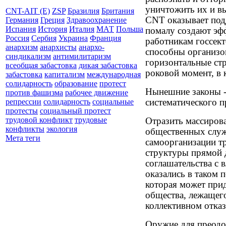
уничтожить их и вы
CNT-AIT (E)
ZSP
Бразилия
Британия
CNT оказывает под
Германия
Греция
Здравоохранение
Испания
История
Италия
МАТ
Польша
помалу создают эф
Россия
Сербия
Украина
Франция
работникам госсект
анархизм
анархисты
анархо-
способны организо
синдикализм
антимилитаризм
горизонтальные ст
всеобщая забастовка
дикая забастовка
роковой момент, в
забастовка
капитализм
международная
солидарность
образование
протест
Нынешние законы -
против фашизма
рабочее движение
систематического п
репрессии
солидарность
социальные
протесты
социальный протест
трудовой конфликт
трудовые
Отразить массиров
конфликты
экология
общественных служ
Мета теги
самоорганизации т
структуры прямой 
соглашательства с в
оказались в таком
которая может прид
общества, лежащего
коллективном отказ
Оружие для преодо