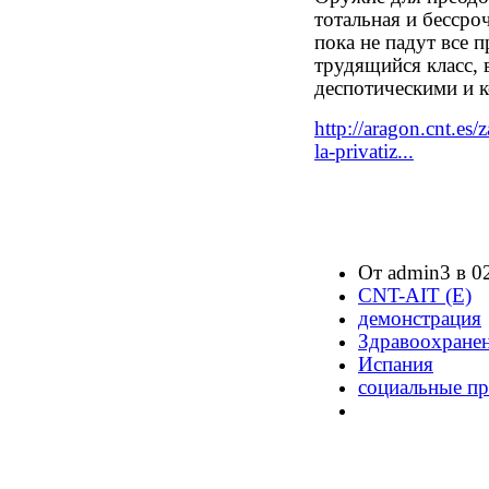
тотальная и бессро
пока не падут все 
трудящийся класс, 
деспотическими и к
http://aragon.cnt.es/
la-privatiz...
От admin3 в 02
CNT-AIT (E)
демонстрация
Здравоохране
Испания
социальные пр