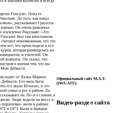
ил в Высшей коллегии и всегда
артин Гонсалес. Пока ее
икельме. До того, как начал
олком», рассказывает Грасиэла
 хорошо. Он очень развлекал
ло изумление Рикельме: «Это
и Гонсалес был там капелланом.
а считают невозможным, что эти
ем все, что происходило в его
курия, которая размещалась на
новициатов, и учителей. Он
ой комнаты. Он сказал, что
настроя и кончая тем, что вы
т Мом Дебюсси.
роисходит от Хуана Марина
Официальный сайт М.А.Т.
а Дебюсси. Его мать была
(IWA-AIT):
то его звали Игнасио, и это
ной семьи и рос в районе Ла-
ссказывает он. По его словам, в
 жили. Люди ходили на мессу в
Видео-раздел сайта
о перонизма» жили в районе
1972 и 1973. Были и бывшие