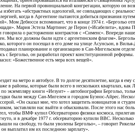
общинах, ориентировавшихся на итальянского священника Артур
вление. На первой провинциальной конгрегации, которую он возгл
ы избегать «абстрактных идеологий, не совпадающих с реальнос
ллергией, когда в Аргентине пытаются добиться признания путем
й». Мом Дебюсси вспоминает, что в конце 1974 г. «Бергольо от
щади». Мария Эстела Мартинес де Перон («Исабелита», вдова Пе
, и говорила о расторжении контрактов с «Сименс». Впереди наш
н. Мы все должны были идти с аргентинским флагом». Бергол
о, которого он посещал в его доме на улице Асунсьон, в Вилья-
еподавал планирование и организацию в Сан-Мигельском отделе
сь с Бергольо, он разработал проект конституционной реформы.
сил: «Божественное есть мера всех вещей».
 ездит на метро и автобусе. В то долгое десятилетие, когда я ему
аже в районы, которые были всего в нескольких кварталах, как 
по экземпляру книги «Иезуит» – автобиографии Бергольо, тольк
здки были между Сан-Мигелем и городом Буэнос-Айрес. Несколь
ерой. «Он сказал мне, что хотел защитить новициатов и студен
ником, заставляли нас выйти и обыскивали. После этого нас боль
отел, чтобы ВМФ купил Обсерваторию физики космоса, прилега
нуто, и в декабре 1977 г. обсерваторию купили ВВС. Несколько 
ышли на свободу, то были уволены Бергольо», – говорит Рикельм
о он выплатил им их последнюю зарплату».