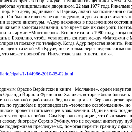
ических братьев Шарля Фуко. Там жили священники Хесус и М
работал муниципальным дворником. 22 мая 1977 года Рикельме 
х пор. Его дочь, родившаяся в Париже, любит воспоминания о т
рт. Он был похищен через две недели», и до сих пор считается 
нии зверств диктатуры. «Адур находился в подавленном состоян
ый живет в золотом изгнании, в то время как их сын убит. Поэтом
на т.н. армии «Монтонерос». Его похитили в 1980 году, когда 
хать в Бразилию, чтобы установить контакт между «Матерями с
лировал поездку по телефону. Когда Адур перестал звонить, Рик
владеют газетой «Ла Круа», но те только через неделю согласил
, что может произойти. Иисус тоже знал, ответил им я».
iario/elpais/1-144966-2010-05-02.html
водимым Орасио Вербитски в книге «Молчание», орден иезуитов
в Орландо Йорио и Франсиско Халикса, которые были близки к
тьего мира») и работали в бедных кварталах. Бергольо резко вр
ть по трущобам и проповедовать «теологию освобождения», но т
ишлось провести пять месяцев в заключении. Один из них поздне
ается говорить вообще. Сам Боргольо отрицает, что был замеша
л своему биографу Серхио Рубину, что не осуждал диктатуру пу
же поддерживал преследуемых, помогая перейти границу с фал
обоих священников, от которых отрекся публично, поставив этот