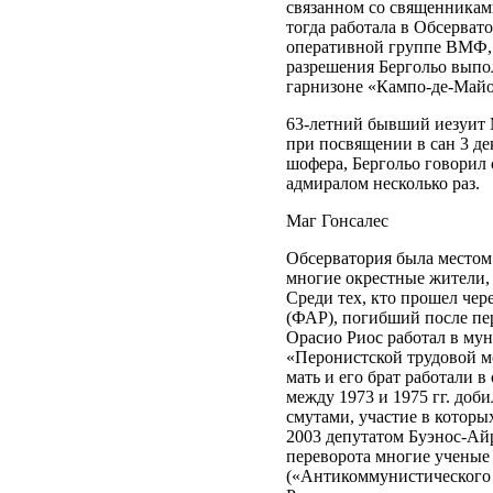
связанном со священниками
тогда работала в Обсерват
оперативной группе ВМФ, 
разрешения Бергольо выпо
гарнизоне «Кампо-де-Майо
63-летний бывший иезуит 
при посвящении в сан 3 де
шофера, Бергольо говорил
адмиралом несколько раз.
Маг Гонсалес
Обсерватория была местом 
многие окрестные жители, 
Среди тех, кто прошел че
(ФАР), погибший после пе
Орасио Риос работал в му
«Перонистской трудовой м
мать и его брат работали 
между 1973 и 1975 гг. до
смутами, участие в которы
2003 депутатом Буэнос-Ай
переворота многие ученые
(«Антикоммунистического а