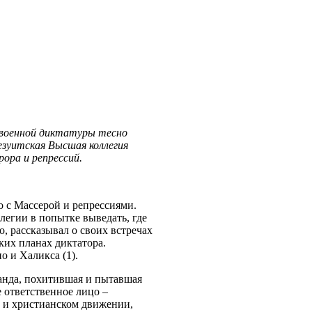
д военной диктатуры тесно
езуитская Высшая коллегия
ора и репрессий.
о с Массерой и репрессиями.
легии в попытке выведать, где
, рассказывал о своих встречах
ких планах диктатора.
 и Халикса (1).
банда, похитившая и пытавшая
е ответственное лицо –
 и христианском движении,