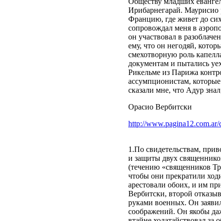
Обществу младших евангел
Ирибарнегарай. Маурисио 
Францию, где живет до си
сопровождал меня в аэропо
он участвовал в разоблаче
ему, что он негодяй, котор
смехотворную роль капелла
документам и пытались уе
Рикельме из Парижа контро
ассумпционистам, которые 
сказали мне, что Адур знал
Орасио Вербитски
http://www.pagina12.com.ar/d
1.По свидетельствам, при
и защиты двух священнико
(течению «священников Тре
чтобы они прекратили ходи
арестовали обоих, и им пр
Вербитски, второй отказыв
руками военных. Он заяви
соображений. Он якобы да
втайне ходатайствовал за 