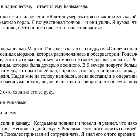
 в одиночестве, – ответил ему Бальмаседа.
или встать на колени. «Я хотел умереть стоя и выкрикнуть какой
хватило горло. Я почувствовал толчок – и они ушли. Я думал, чт
 заново, и что понос спас его от изнасилования».
л, капеллан Мартин Гонсалес сказал его подруге: «Он лечит парт
енных моряков, которая расположилась в обсерватории. Гонсалес
е, если ты скажешь, иначе я ничего не смогу для вас сделать». Р
ицы, которая была дочерью военного. В 9 вечера подруга больш
омеру, который он ей дал, спросила, где он, и попросила дождат
меня. Надев мне на голову капюшон, меня доставили в оперативн
то меня уже похищали, меня пытали и говорили, что я лечил люд
то-то схватил его за руку.
сил Рикельме.
или ему.
осили в канаву. «Когда меня подняли и повели, я увидел, что на
отив». Несколько дней спустя Рикельме смог поговорить со своей
о Гонсалес приказал ей сотрудничать. Я знал его с того времени