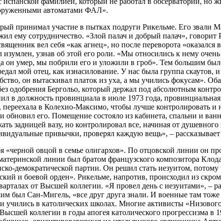
 испанской фамилией, который не работал в обсерватории, но ж
ооруженными автоматами ФАЛ».
рый принимал участие в пытках подруги Рикельме. Его звали М
жил ему сотрудничество. «Злой палач и добрый палач», говорит Р
вященник вел себя «как агнец», но после переворота «оказался в
изумлен, узнав об этой его роли. «Мы относились к нему очень
а он умер, мы побрили его и уложили в гроб». Тем большим бы
редал мой отец, как изнасилование. У нас была группа скаутов, 
ство, он вытаскивал платок из уха, а мы учились фокусам». Об
ез одобрения Бергольо, который держал под абсолютным контрол
пил в должность провинциала в июле 1973 года, провинциальная 
, переехала в Колехио-Максимо, чтобы лучше контролировать и 
 и обновил его. Помещение состояло из кабинета, спальни и ванн
ать задницей вазу, но контролировал все, начиная от душевного 
дивидуальные привычки, проверял каждую вещь», – рассказывае
я «черной овцой в семье олигархов». По отцовской линии он п
 материнской линии был братом французского композитора Клод
ко-демократической партии. Он решил стать иезуитом, потому ч
кий и боевой орден». Рикельме, напротив, происходил из скром
варталах от Высшей коллегии. «Я провел день с иезуитами», – ра
им был Сан-Мигель, «все друг друга знали. И военные там тоже
ти учились в католических школах. Многие активисты «Низовог
Высшей коллегии в годы апогея католического прогрессизма в 