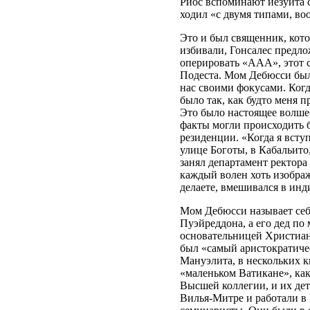
Риос вспоминают иезуита с
ходил «с двумя типами, в
Это и был священник, кото
избивали, Гонсалес предло
оперировать «ААА», этот с
Подеста. Мом Дебюсси был 
нас своими фокусами. Когд
было так, как будто меня п
Это было настоящее волшеб
факты могли происходить б
резиденции. «Когда я всту
улице Боготы, в Кабальито
занял департамент ректора
каждый волен хоть изображ
делаете, вмешивался в ин
Мом Дебюсси называет себ
Пуэйреддона, а его дед по
основательницей Христианс
был «самый аристократичес
Мануэлита, в нескольких к
«маленьком Ватикане», как
Высшей коллегии, и их де
Вилья-Митре и работали в 