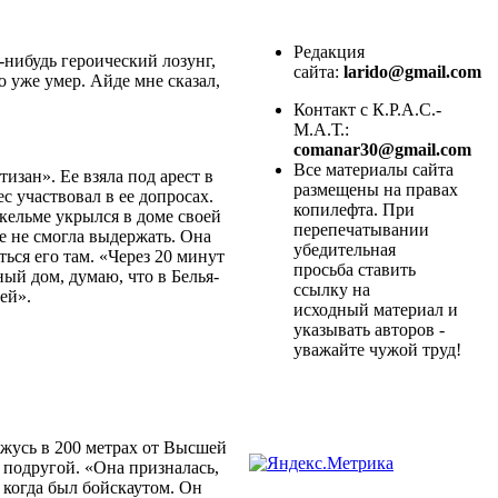
Редакция
-нибудь героический лозунг,
сайта:
larido@gmail.com
о уже умер. Айде мне сказал,
Контакт с К.Р.А.С.-
М.А.Т.:
comanar30@gmail.com
Все материалы сайта
изан». Ее взяла под арест в
размещены на правах
 участвовал в ее допросах.
копилефта. При
икельме укрылся в доме своей
перепечатывании
е не смогла выдержать. Она
убедительная
ься его там. «Через 20 минут
просьба ставить
ый дом, думаю, что в Белья-
ссылку на
ей».
исходный материал и
указывать авторов -
уважайте чужой труд!
хожусь в 200 метрах от Высшей
 подругой. «Она призналась,
, когда был бойскаутом. Он