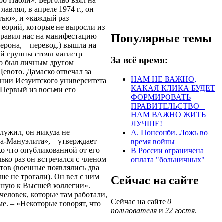
о Паоли». Бергольо взял на
авлял, в апреле 1974 г., он
тью», и «каждый раз
 еорий, которые не выросли из
Популярные темы
правил нас на манифестацию
рона, – перевод.) вышла на
ей группы стоял магистр
За всё время:
ьо был личным другом
Девото. Дамаско отвечал за
НАМ НЕ ВАЖНО,
нии Иезуитского университета
КАКАЯ КЛИКА БУДЕТ
 Первый из восьми его
ФОРМИРОВАТЬ
ПРАВИТЕЛЬСТВО –
НАМ ВАЖНО ЖИТЬ
ЛУЧШЕ!
 служил, он никуда не
А. Понсонби. Ложь во
Ла-Мануэлита», – утверждает
время войны
о что опубликованной от его
В России ограничена
ко раз он встречался с членом
оплата "больничных"
тов (военные появлялись два
ше не трогали). Он вел с ним
Сейчас на сайте
вшую к Высшей коллегии».
человек, которые там работали,
Сейчас на сайте
0
е. – «Некоторые говорят, что
пользователя
и
22 гостя
.