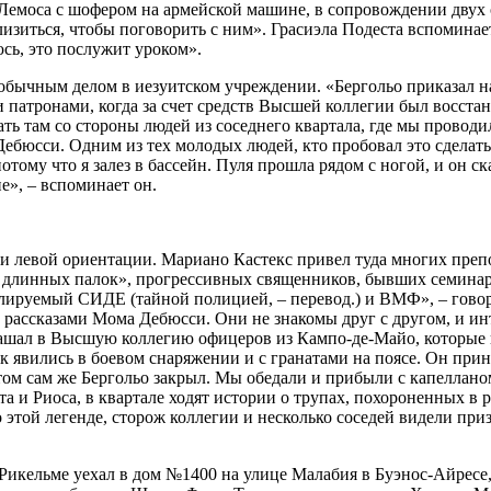
 Лемоса с шофером на армейской машине, в сопровождении двух
лизиться, чтобы поговорить с ним». Грасиэла Подеста вспоминае
сь, это послужит уроком».
бычным делом в иезуитском учреждении. «Бергольо приказал на
 патронами, когда за счет средств Высшей коллегии был восстан
ть там со стороны людей из соседнего квартала, где мы провод
ебюсси. Одним из тех молодых людей, кто пробовал это сделать
потому что я залез в бассейн. Пуля прошла рядом с ногой, и он с
е», – вспоминает он.
и левой ориентации. Мариано Кастекс привел туда многих преп
 длинных палок», прогрессивных священников, бывших семинари
олируемый СИДЕ (тайной полицией, – перевод.) и ВМФ», – гово
 рассказами Мома Дебюсси. Они не знакомы друг с другом, и и
лашал в Высшую коллегию офицеров из Кампо-де-Майо, которые 
 явились в боевом снаряжении и с гранатами на поясе. Он прин
том сам же Бергольо закрыл. Мы обедали и прибыли с капеллан
а и Риоса, в квартале ходят истории о трупах, похороненных в 
 этой легенде, сторож коллегии и несколько соседей видели пр
Рикельме уехал в дом №1400 на улице Малабия в Буэнос-Айресе