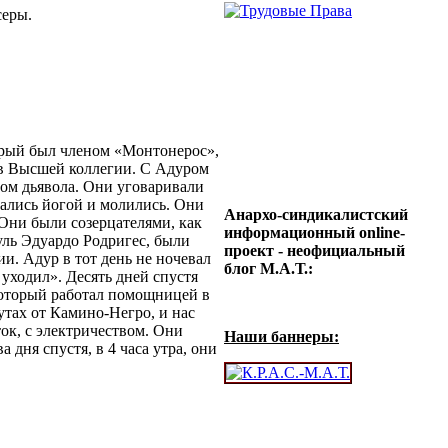
серы.
орый был членом «Монтонерос»,
 в Высшей коллегии. С Адуром
лом дьявола. Они уговаривали
мались йогой и молились. Они
Анархо-синдикалистский
 Они были созерцателями, как
информационный online-
уль Эдуардо Родригес, были
проект - неофициальный
и. Адур в тот день не ночевал
блог М.А.Т.:
 уходил». Десять дней спустя
который работал помощницей в
утах от Камино-Негро, и нас
ок, с электричеством. Они
Наши баннеры:
дня спустя, в 4 часа утра, они