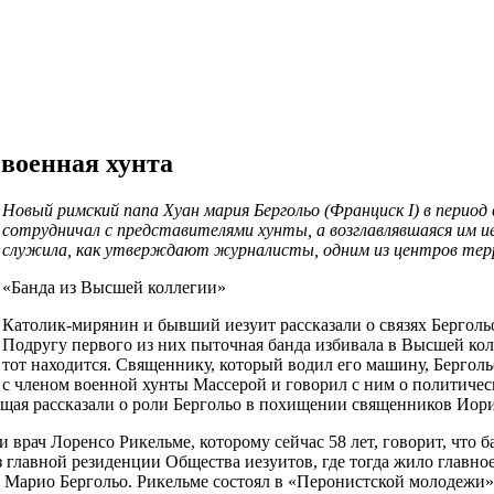
 военная хунта
Новый римский папа Хуан мария Бергольо (Франциск I) в перио
сотрудничал с представителями хунты, а возглавлявшаяся им и
служила, как утверждают журналисты, одним из центров терр
«Банда из Высшей коллегии»
Католик-мирянин и бывший иезуит рассказали о связях Берголь
Подругу первого из них пыточная банда избивала в Высшей кол
тот находится. Священнику, который водил его машину, Бергольо
с членом военной хунты Массерой и говорил с ним о политичес
ая рассказали о роли Бергольо в похищении священников Иорио
рач Лоренсо Рикельме, которому сейчас 58 лет, говорит, что 
из главной резиденции Общества иезуитов, где тогда жило главно
 Марио Бергольо. Рикельме состоял в «Перонистской молодежи»