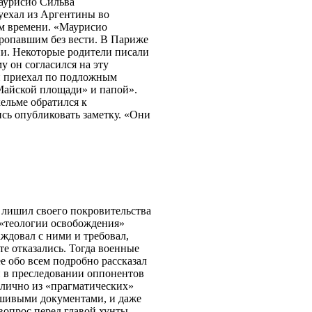
аурисио Сильва
уехал из Аргентины во
ом времени. «Маурисио
пропавшим без вести. В Париже
ии. Некоторые родители писали
у он согласился на эту
он приехал по подложным
 Майской площади» и папой».
ельме обратился к
ись опубликовать заметку. «Они
 лишил своего покровительства
 «теологии освобождения»
аждовал с ними и требовал,
е отказались. Тогда военные
е обо всем подробно рассказал
н в преследовании оппонентов
блично из «прагматических»
ьшивыми документами, и даже
 вопрос перед главой хунты