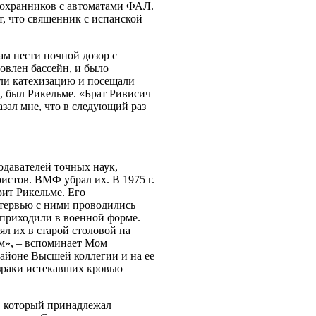
 охранников с автоматами ФАЛ.
т, что священник с испанской
м нести ночной дозор с
овлен бассейн, и было
или катехизацию и посещали
, был Рикельме. «Брат Ривисич
казал мне, что в следующий раз
одавателей точных наук,
стов. ВМФ убрал их. В 1975 г.
рит Рикельме. Его
нтервью с ними проводились
приходили в военной форме.
ял их в старой столовой на
ом», – вспоминает Мом
районе Высшей коллегии и на ее
израки истекавших кровью
, который принадлежал