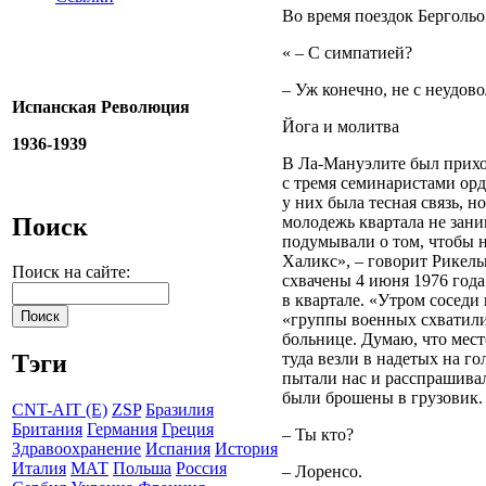
Во время поездок Берголь
« – С симпатией?
– Уж конечно, не с неудов
Испанская Революция
Йога и молитва
1936-1939
В Ла-Мануэлите был прихо
с тремя семинаристами ор
у них была тесная связь, 
Поиск
молодежь квартала не зани
подумывали о том, чтобы н
Халикс», – говорит Рикель
Поиск на сайте:
схвачены 4 июня 1976 года
в квартале. «Утром соседи 
«группы военных схватили
больнице. Думаю, что мест
туда везли в надетых на г
Тэги
пытали нас и расспрашивал
были брошены в грузовик. 
CNT-AIT (E)
ZSP
Бразилия
Британия
Германия
Греция
– Ты кто?
Здравоохранение
Испания
История
Италия
МАТ
Польша
Россия
– Лоренсо.