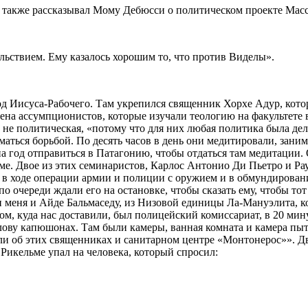
о также рассказывал Мому Дебюсси о политическом проекте Мас
ольствием. Ему казалось хорошим то, что против Виделы».
д Иисуса-Рабочего. Там укрепился священник Хорхе Адур, кот
дена ассумпционистов, которые изучали теологию на факультете
но не политическая, «потому что для них любая политика была де
маться борьбой. По десять часов в день они медитировали, зани
а год отправиться в Патагонию, чтобы отдаться там медитации.
ме. Двое из этих семинаристов, Карлос Антонио Ди Пьетро и Ра
 в ходе операции армии и полиции с оружием и в обмундировани
по очереди ждали его на остановке, чтобы сказать ему, чтобы тот
 меня и Айде Бальмаседу, из Низовой единицы Ла-Мануэлита, 
ом, куда нас доставили, был полицейский комиссариат, в 20 мин
олову капюшонах. Там были камеры, ванная комната и камера пыт
и об этих священниках и санитарном центре «Монтонерос»». Два 
Рикельме упал на человека, который спросил: