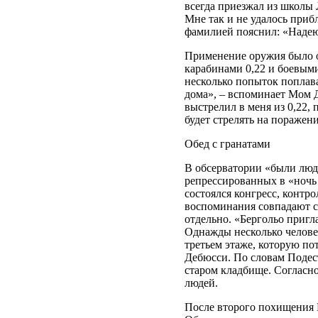
всегда приезжал из школы
Мне так и не удалось приб
фамилией пояснил: «Надею
Применение оружия было о
карабинами 0,22 и боевыми
несколько попыток поплава
дома», – вспоминает Мом Д
выстрелил в меня из 0,22, 
будет стрелять на поражени
Обед с гранатами
В обсерватории «были люд
репрессированных в «ночь
состоялся конгресс, контр
воспоминания совпадают с
отдельно. «Бергольо приг
Однажды несколько человек
третьем этаже, которую по
Дебюсси. По словам Подест
старом кладбище. Согласно
людей.
После второго похищения 