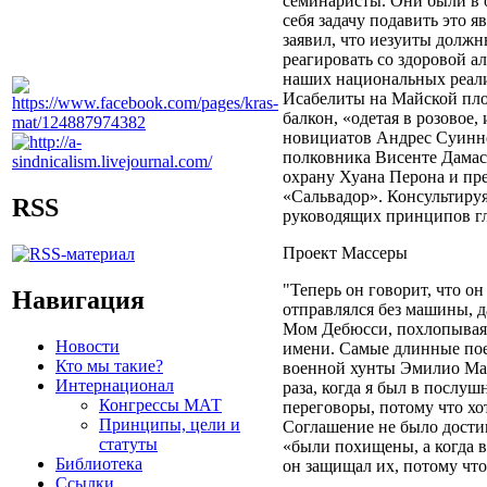
семинаристы. Они были в 
себя задачу подавить это я
заявил, что иезуиты должн
реагировать со здоровой а
наших национальных реали
Исабелиты на Майской пло
балкон, «одетая в розовое
новициатов Андрес Суинне
полковника Висенте Дамаск
охрану Хуана Перона и пр
«Сальвадор». Консультируя
RSS
руководящих принципов гла
Проект Массеры
"Теперь он говорит, что он
Навигация
отправлялся без машины, д
Мом Дебюсси, похлопывая 
Новости
имени. Самые длинные пое
Кто мы такие?
военной хунты Эмилио Масс
Интернационал
раза, когда я был в послуш
Конгрессы МАТ
переговоры, потому что х
Принципы, цели и
Соглашение не было достиг
статуты
«были похищены, а когда в
Библиотека
он защищал их, потому чт
Ссылки