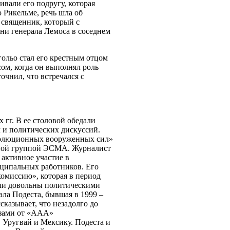
ивали его подругу, которая
 Рикельме, речь шла об
 священник, который с
ни генерала Лемоса в соседнем
ольо стал его крестным отцом
ом, когда он выполнял роль
чнил, что встречался с
 гг. В ее столовой обедали
ч и политических дискуссий.
Революционных вооруженных сил»
вной группой ЭСМА. Журналист
активное участие в
ципальных работников. Его
комиссию», которая в период
ыли довольны политическими
эла Подеста, бывшая в 1999 –
азывает, что незадолго до
озами от «ААА»
 Уругвай и Мексику. Подеста и