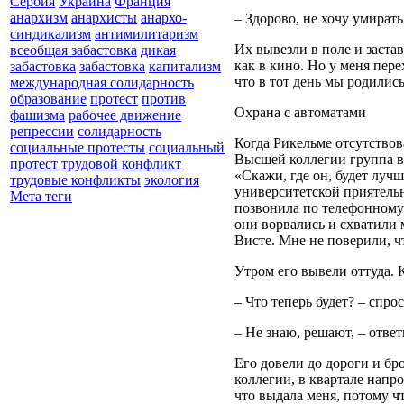
Сербия
Украина
Франция
анархизм
анархисты
анархо-
– Здорово, не хочу умирать
синдикализм
антимилитаризм
Их вывезли в поле и застав
всеобщая забастовка
дикая
как в кино. Но у меня пере
забастовка
забастовка
капитализм
что в тот день мы родились
международная солидарность
образование
протест
против
Охрана с автоматами
фашизма
рабочее движение
репрессии
солидарность
Когда Рикельме отсутствова
социальные протесты
социальный
Высшей коллегии группа во
протест
трудовой конфликт
«Скажи, где он, будет лучш
трудовые конфликты
экология
университетской приятельн
Мета теги
позвонила по телефонному н
они ворвались и схватили 
Висте. Мне не поверили, ч
Утром его вывели оттуда. К
– Что теперь будет? – спро
– Не знаю, решают, – ответ
Его довели до дороги и бр
коллегии, в квартале напр
что выдала меня, потому чт