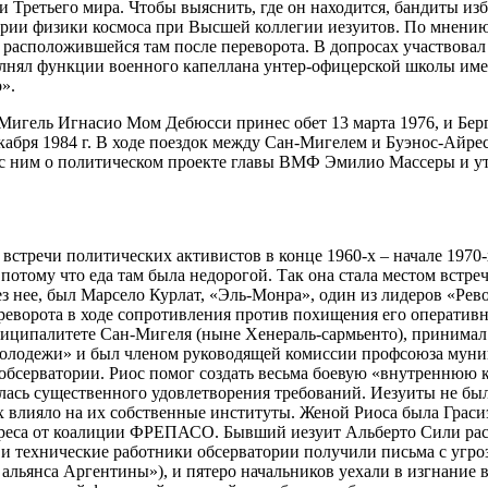
 Третьего мира. Чтобы выяснить, где он находится, бандиты изб
ории физики космоса при Высшей коллегии иезуитов. По мнению
расположившейся там после переворота. В допросах участвовал
лнял функции военного капеллана унтер-офицерской школы име
».
Мигель Игнасио Мом Дебюсси принес обет 13 марта 1976, и Берг
кабря 1984 г. В ходе поездок между Сан-Мигелем и Буэнос-Айрес
 с ним о политическом проекте главы ВМФ Эмилио Массеры и уто
встречи политических активистов в конце 1960-х – начале 1970-х
потому что еда там была недорогой. Так она стала местом встре
рез нее, был Марсело Курлат, «Эль-Монра», один из лидеров «
реворота в ходе сопротивления против похищения его операти
ниципалитете Сан-Мигеля (ныне Хенераль-сармьенто), принимал 
олодежи» и был членом руководящей комиссии профсоюза муни
в обсерватории. Риос помог создать весьма боевую «внутреннюю 
билась существенного удовлетворения требований. Иезуиты не б
х влияло на их собственные институты. Женой Риоса была Граси
реса от коалиции ФРЕПАСО. Бывший иезуит Альберто Сили расск
 и технические работники обсерватории получили письма с угр
льянса Аргентины»), и пятеро начальников уехали в изгнание в