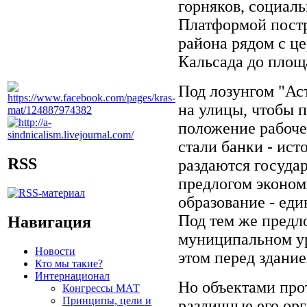
горняков, социал
Платформой постр
района рядом с ц
Кальсада до пло
Под лозунгом "Ас
на улицы, чтобы 
положение рабоче
стали банки - ис
RSS
раздаются государ
предлогом эконом
образование - еди
Под тем же предл
Навигация
муниципальном ур
Новости
этом перед здани
Кто мы такие?
Интернационал
Но объектами прот
Конгрессы МАТ
Принципы, цели и
различные его ор