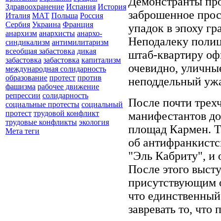
Демонстранты про
Здравоохранение
Испания
История
заброшенное прос
Италия
МАТ
Польша
Россия
Сербия
Украина
Франция
упадок в эпоху г
анархизм
анархисты
анархо-
Неподалеку полиц
синдикализм
антимилитаризм
всеобщая забастовка
дикая
штаб-квартиру оф
забастовка
забастовка
капитализм
очевидно, уличны
международная солидарность
образование
протест
против
неподдельный уж
фашизма
рабочее движение
репрессии
солидарность
После почти трех
социальные протесты
социальный
протест
трудовой конфликт
манифестантов до
трудовые конфликты
экология
площад Кармен. 
Мета теги
об антифранкистс
"Эль Кабриту", и
После этого выс
присутствующим о
что единственный 
завревать то, что 