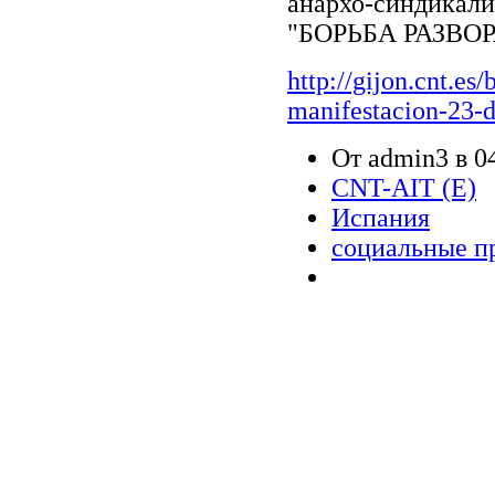
анархо-синдикали
"БОРЬБА РАЗВО
http://gijon.cnt.e
manifestacion-23-d
От admin3 в 04
CNT-AIT (E)
Испания
социальные п