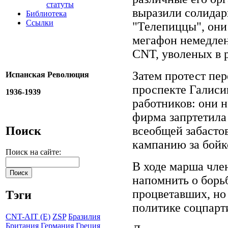
статуты
выразили солидар
Библиотека
Ссылки
"Телепиццы", они
мегафон немедлен
CNT, уволеных в р
Затем протест пе
Испанская Революция
проспекте Галиси
1936-1939
работников: они н
фирма запртетил
Поиск
всеобщей забасто
кампанию за бойк
Поиск на сайте:
В ходе марша чле
напомнить о борь
процветавших, но 
Тэги
политике соцпарт
CNT-AIT (E)
ZSP
Бразилия
Британия
Германия
Греция