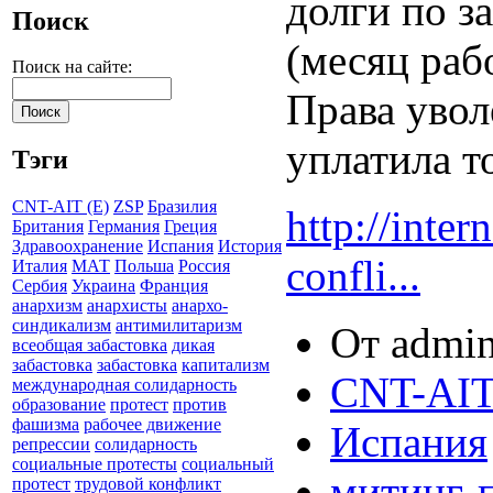
долги по з
Поиск
(месяц раб
Поиск на сайте:
Права увол
уплатила т
Тэги
CNT-AIT (E)
ZSP
Бразилия
http://inte
Британия
Германия
Греция
Здравоохранение
Испания
История
confli...
Италия
МАТ
Польша
Россия
Сербия
Украина
Франция
анархизм
анархисты
анархо-
синдикализм
антимилитаризм
От admin
всеобщая забастовка
дикая
забастовка
забастовка
капитализм
CNT-AIT
международная солидарность
образование
протест
против
фашизма
рабочее движение
Испания
репрессии
солидарность
социальные протесты
социальный
митинг-
протест
трудовой конфликт