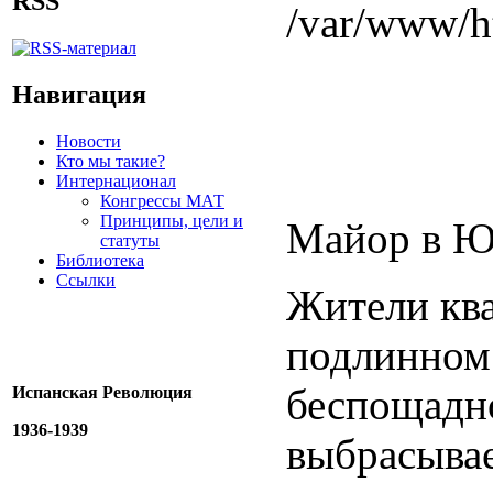
RSS
/var/www/ht
Навигация
Новости
Кто мы такие?
Интернационал
Конгрессы МАТ
Принципы, цели и
Майор в Юн
статуты
Библиотека
Ссылки
Жители кв
подлинном 
беспощадно
Испанская Революция
1936-1939
выбрасывае