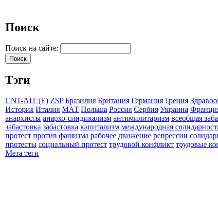
Поиск
Поиск на сайте:
Тэги
CNT-AIT (E)
ZSP
Бразилия
Британия
Германия
Греция
Здравоо
История
Италия
МАТ
Польша
Россия
Сербия
Украина
Франци
анархисты
анархо-синдикализм
антимилитаризм
всеобщая заб
забастовка
забастовка
капитализм
международная солидарност
протест
против фашизма
рабочее движение
репрессии
солидар
протесты
социальный протест
трудовой конфликт
трудовые к
Мета теги