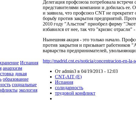
Делегация профсоюза потребовала встречи 
представителями компании и добилась ее. 
и заявила, что профсоюз CNT не прекратит 
борьбу против закрытия предприятий. Прот
2010 году "Альстом" приобрел фирму "Экоте
избавился от нее, так что "кризис отрасли" -
Нынешняя акция - это только начало. Проф
против закрытия и призывает работников "
варварства предпринимателей, увольняющих
http://madrid.cnt.es/noticia/concentracion-en-la-
хранение
Испания
я
анархизм
От admin3 в 04/19/2013 - 12:03
астовка
дикая
CNT-AIT (E)
ь
образование
Испания
ность
социальные
солидарность
онфликты
экология
трудовой конфликт