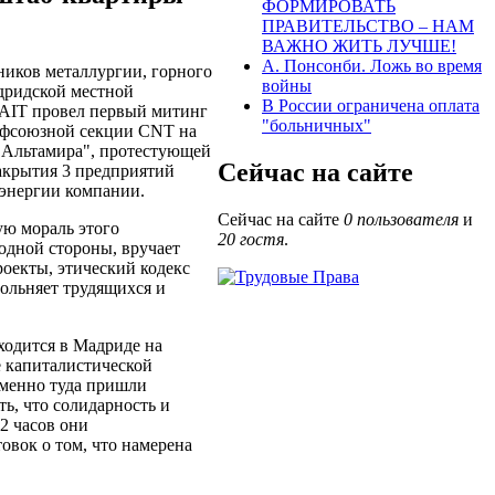
ФОРМИРОВАТЬ
ПРАВИТЕЛЬСТВО – НАМ
ВАЖНО ЖИТЬ ЛУЧШЕ!
А. Понсонби. Ложь во время
ников металлургии, горного
войны
дридской местной
В России ограничена оплата
AIT провел первый митинг
"больничных"
офсоюзной секции CNT на
 Альтамира", протестующей
Сейчас на сайте
акрытия 3 предприятий
 энергии компании.
Сейчас на сайте
0 пользователя
и
ую мораль этого
20 гостя
.
одной стороны, вручает
роекты, этический кодекс
вольняет трудящихся и
ходится в Мадриде на
е капиталистической
Именно туда пришли
ь, что солидарность и
2 часов они
вок о том, что намерена