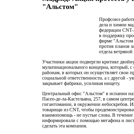
"Альстом"
П
рофсоюз работ
дела и химии ма
федерации CNT-
в поддержку пр
фирме "Альстом
против планов з
отдела ветряной
Участники акции подвергли критике двойн
мультинационального концерна, который, с 
районам, в которых он осуществляет свои п
социальной ответственности, а с другой - у
закрывает фабрики, усиливая нищету.
Центральный офис "Альстом" в испании на
Пасео-де-ла-Кастельяна, 257, в самом центр
гигантомании, в окружении небоскребов. 
товарищи из CNT, чтобы продемонстрироват
взаимопомощь - не пустые слова. В течение 
информировали с помощью мегафона и листо
сделать эта компания.