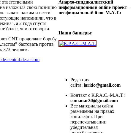
с ответствеными
Анархо-синдикалистский
Она изложила свою позицию
информационный online-проект -
оказывать нажим и вести
неофициальный блог М.А.Т.:
естующие напомнили, что в
книа", а 2 года спустя
 не более, чем отговорка.
Наши баннеры:
союз CNT продолжит борьбу
Альстом" бастовать против
 373 человек.
sede-central-de-alstom
Редакция
сайта:
larido@gmail.com
Контакт с К.Р.А.С.-М.А.Т.:
comanar30@gmail.com
Все материалы сайта
размещены на правах
копилефта. При
перепечатывании
убедительная
просьба ставить