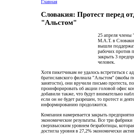
Главная
Словакия: Протест перед о
"Альстом"
25 апреля члены 
М.А.Т. в Словаки
вышли поддержат
рабочих против 
закрыть 3 предпр
человек.
Хотя пикетчикам не удалось встретиться с 
братиславского филиала "Альстом" (якобы п
занятости), они вручили письмо протеста, п
проинфорировать об акции головой офис ко
добавили также, что будут внимательно набл
если он не будет разрешен, то протест и деят
информированию продолжится.
Компания намеревается закрыть предприятия
экономические результаты. Все три фабрики
сверхвысоким уровнем безработицы, котора
достигла уровня в 27,2% экономически акти