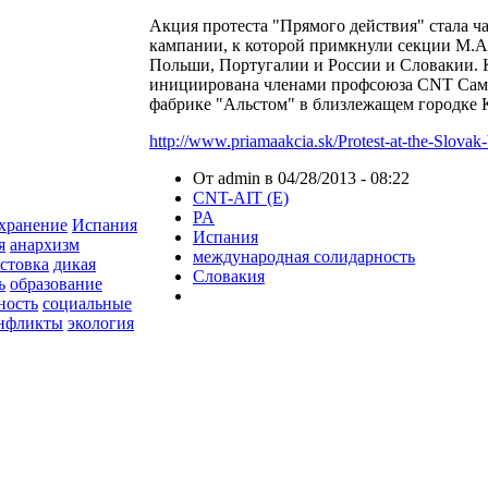
Акция протеста "Прямого действия" стала 
кампании, к которой примкнули секции М.А
Польши, Португалии и России и Словакии.
инициирована членами профсоюза CNT Само
фабрике "Альстом" в близлежащем городке К
http://www.priamaakcia.sk/Protest-at-the-Slova
От admin в 04/28/2013 - 08:22
CNT-AIT (E)
PA
хранение
Испания
Испания
я
анархизм
международная солидарность
астовка
дикая
Словакия
ь
образование
ность
социальные
онфликты
экология