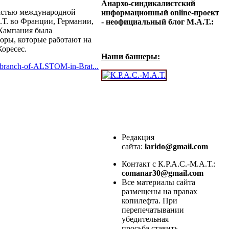
Анархо-синдикалистский
частью международной
информационный online-проект
.Т. во Франции, Германии,
- неофициальный блог М.А.Т.:
 Кампания была
ры, которые работают на
оресес.
Наши баннеры:
k-branch-of-ALSTOM-in-Brat...
Редакция
сайта:
larido@gmail.com
Контакт с К.Р.А.С.-М.А.Т.:
comanar30@gmail.com
Все материалы сайта
размещены на правах
копилефта. При
перепечатывании
убедительная
просьба ставить