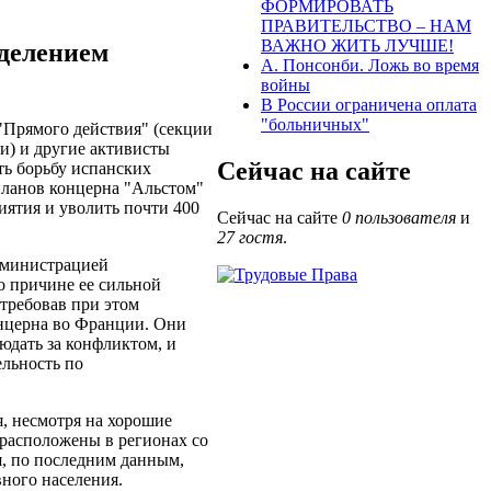
ФОРМИРОВАТЬ
ПРАВИТЕЛЬСТВО – НАМ
ВАЖНО ЖИТЬ ЛУЧШЕ!
тделением
А. Понсонби. Ложь во время
войны
В России ограничена оплата
"больничных"
"Прямого действия" (секции
и) и другие активисты
Сейчас на сайте
ь борьбу испанских
планов концерна "Альстом"
иятия и уволить почти 400
Сейчас на сайте
0 пользователя
и
27 гостя
.
администрацией
о причине ее сильной
отребовав при этом
нцерна во Франции. Они
юдать за конфликтом, и
ельность по
, несмотря на хорошие
 расположены в регионах со
я, по последним данным,
вного населения.