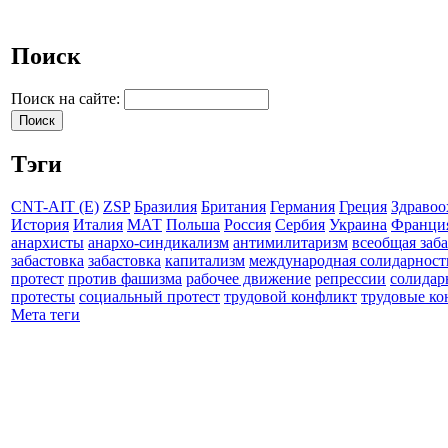
Поиск
Поиск на сайте:
Тэги
CNT-AIT (E)
ZSP
Бразилия
Британия
Германия
Греция
Здравоо
История
Италия
МАТ
Польша
Россия
Сербия
Украина
Франци
анархисты
анархо-синдикализм
антимилитаризм
всеобщая заб
забастовка
забастовка
капитализм
международная солидарност
протест
против фашизма
рабочее движение
репрессии
солидар
протесты
социальный протест
трудовой конфликт
трудовые к
Мета теги