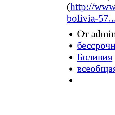
(
http://www
bolivia-57..
От admin
бессрочн
Боливия
всеобщая