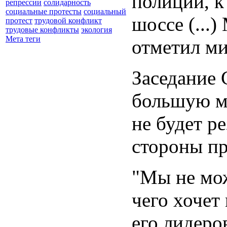
полиции, к
репрессии
солидарность
социальные протесты
социальный
шоссе (...
протест
трудовой конфликт
трудовые конфликты
экология
Мета теги
отметил ми
Заседание 
большую ма
не будет р
стороны пр
"Мы не мож
чего хочет
его лидеро