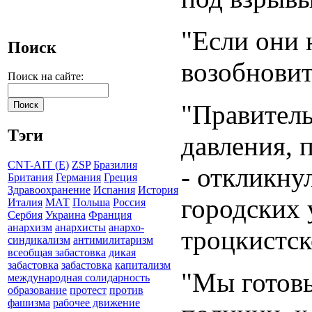
"Если они 
Поиск
возобновит
Поиск на сайте:
"Правитель
Тэги
давления, 
CNT-AIT (E)
ZSP
Бразилия
- откликну
Британия
Германия
Греция
Здравоохранение
Испания
История
городских 
Италия
МАТ
Польша
Россия
Сербия
Украина
Франция
анархизм
анархисты
анархо-
троцкистск
синдикализм
антимилитаризм
всеобщая забастовка
дикая
забастовка
забастовка
капитализм
"Мы готовы
международная солидарность
образование
протест
против
фашизма
рабочее движение