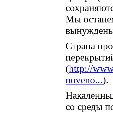
сохраняютс
Мы останем
вынуждены 
Страна про
перекрытий
(
http://www
noveno...
).
Накаленный
со среды п