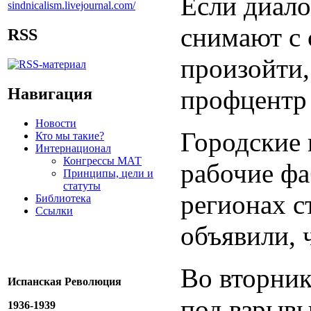
Если диало
снимают с 
RSS
произойти,
Навигация
профцентр 
Новости
Городские 
Кто мы такие?
Интернационал
Конгрессы МАТ
рабочие фа
Принципы, цели и
статуты
регионах с
Библиотека
Ссылки
объявили, 
Во вторник
Испанская Революция
под взрывы
1936-1939