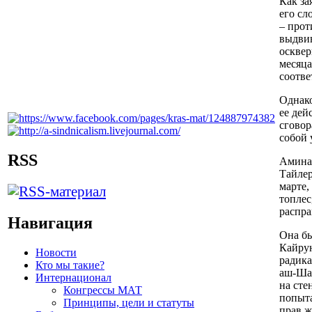
Как за
его сл
– прот
выдвин
осквер
месяца
соотве
Однако
ее дей
сговор
собой 
RSS
Амина 
Тайлер
марте,
топлес
распра
Навигация
Она бы
Кайрун
Новости
радика
Кто мы такие?
аш-Шар
Интернационал
на сте
Конгрессы МАТ
попыта
Принципы, цели и статуты
прав ж