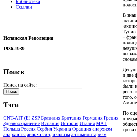
Библиотека
подос
Ссылки
В знак
актив
-акцию
Туниса
– фран
Испанская Революция
полице
девушк
1936-1939
выраж
словам
Девуш
Поиск
и две 
которы
Поиск на сайте:
были н
револ
того, 
Амине
Тэги
По оце
CNT-AIT (E)
ZSP
Бразилия
Британия
Германия
Греция
предъя
Здравоохранение
Испания
История
Италия
МАТ
общест
Польша
Россия
Сербия
Украина
Франция
анархизм
грозит
анархисты
анархо-синдикализм
антимилитаризм