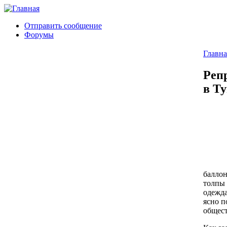
Отправить сообщение
Форумы
Главна
Реп
в Т
баллон
толпы
одежда
ясно п
общест