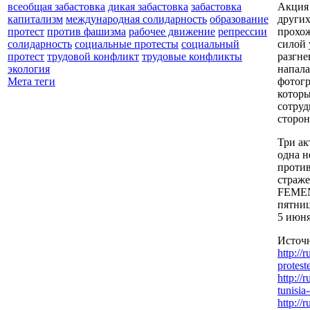
Акция
всеобщая забастовка
дикая забастовка
забастовка
других
капитализм
международная солидарность
образование
прохож
протест
против фашизма
рабочее движение
репрессии
силой 
солидарность
социальные протесты
социальный
разгне
протест
трудовой конфликт
трудовые конфликты
напала
экология
фотогр
Мета теги
которы
сотру
сторо
Три ак
одна н
против
страже
FEME
пятниц
5 июня
Источ
http://
protest
http://
tunisia
http://