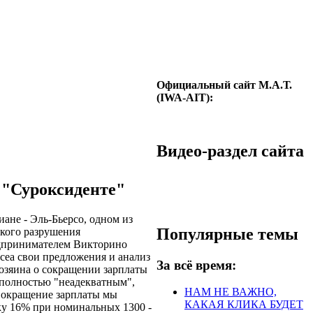
Официальный сайт М.А.Т.
(IWA-AIT):
Видео-раздел сайта
 "Суроксиденте"
ане - Эль-Бьерсо, одном из
Популярные темы
окого разрушения
едпринимателем Викторино
сеа свои предложения и анализ
За всё время:
озяина о сокращении зарплаты
 полностью "неадекватным",
НАМ НЕ ВАЖНО,
"Сокращение зарплаты мы
КАКАЯ КЛИКА БУДЕТ
ку 16% при номинальных 1300 -