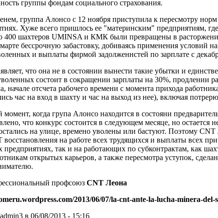
ность группы фондам социального страхования.
енем, группа Алонсо с 12 ноября приступила к пересмотру норм 
тиях. Хуже всего пришлось ее "материнским" предприятиям, гд
о 400 шахтеров UMINSA и КМК были превращены в расторжение
 марте бессрочную забастовку, добиваясь применения условий на
воленных и выплаты фирмой задолженнстей по зарплате с декаб
являет, что она не в состоянии вынести такие убытки и единст
воленных состоит в сокращении зарплаты на 30%, продлении рабо
а, начале отсчета рабочего времени с момента прихода работника
ись час на вход в шахту и час на выход из нее), включая потрерю
 момент, когда група Алонсо находится в состояни предваритель
влено, что конкурс состоится в следующем месяце, но остается 
остались на улице, времено уволены или бастуют. Поэтому CNT 
восстановления на работе всех трудящихся и выплаты всех при
 предприятиях, так и на работающих по субконтрактам, как шах
ботникам открытых карьеров, а также пересмотра уступок, сде
нимателю.
ессиональный профсоюз
CNT Леона
gomeru.wordpress.com/2013/06/07/la-cnt-ante-la-lucha-minera-del-
admin3 в 06/08/2013 - 15:16