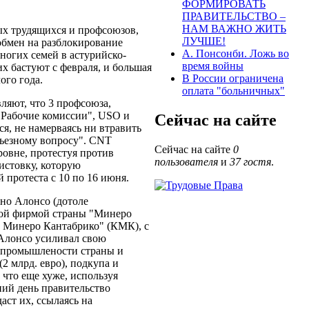
ФОРМИРОВАТЬ
ПРАВИТЕЛЬСТВО –
НАМ ВАЖНО ЖИТЬ
ых трудящихся и профсоюзов,
ЛУЧШЕ!
обмен на разблокирование
А. Понсонби. Ложь во
ногих семей в астурийско-
время войны
х бастуют с февраля, и большая
В России ограничена
ого года.
оплата "больничных"
ляют, что 3 профсоюза,
"Рабочие комиссии", USO и
Сейчас на сайте
ся, не намерваясь ни втравить
ерьезному вопросу". CNT
Сейчас на сайте
0
овне, протестуя против
пользователя
и
37 гостя
.
истовку, которую
протеста с 10 по 16 июня.
ино Алонсо (дотоле
ной фирмой страны "Минеро
о Минеро Кантабрико" (КМК), с
Алонсо усиливал свою
й промышлености страны и
 млрд. евро), подкупа и
 что еще хуже, используя
ний день правительство
аст их, ссылаясь на