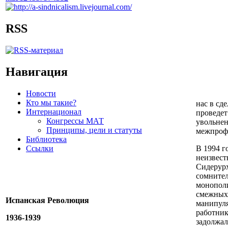
RSS
Навигация
Новости
Кто мы такие?
нас в сд
Интернационал
проведет
Конгрессы МАТ
увольнен
Принципы, цели и статуты
межпрофе
Библиотека
Ссылки
В 1994 г
неизвест
Сидерурх
сомнител
монополи
смежных 
Испанская Революция
манипуля
работник
1936-1939
задолжал