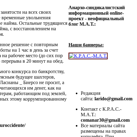
Анархо-синдикалистский
занятости на всех своих
информационный online-
е временные увольнения
проект - неофициальный
 найма. Остальные трудящиеся
блог М.А.Т.:
йма, с восстановлением на
ря.
венное решение с повторным
Наши баннеры:
ты на 1 час в день за счет
 на рабочее место (до сих пор
 перерыва в 20 минут на обед.
ного конкурса по банкротству,
неясным будущее шахтеров,
Ласианы _ Биерсо не просит, а
читающихся им денег, как на
Редакция
терам, работающим под землей,
сайта:
larido@gmail.com
ланных этому коррумпированному
Контакт с К.Р.А.С.-
М.А.Т.:
comanar30@gmail.com
suroccidente/
Все материалы сайта
размещены на правах
копилефта. При