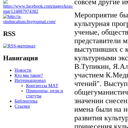
совсем другие и
Мероприятие был
культурная прог
ученые, обществ
RSS
представители м
выступивших с 
культурными экс
Навигация
В.Тупикин, Я.Ал
Новости
участием К.Медв
Кто мы такие?
Интернационал
чтений". Высту
Конгрессы МАТ
общегуманистич
Принципы, цели и
статуты
значении снесен
Библиотека
Ссылки
имена были на н
развития культу
принесения куль