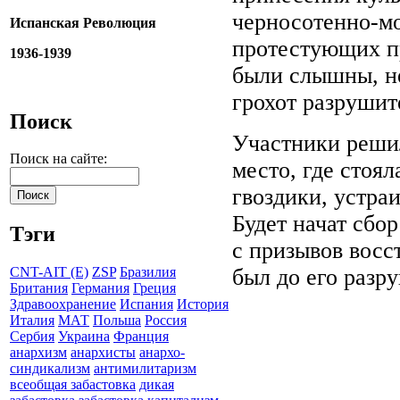
черносотенно-мо
Испанская Революция
протестующих пр
1936-1939
были слышны, н
грохот разрушит
Поиск
Участники решил
Поиск на сайте:
место, где стоял
гвоздики, устра
Будет начат сбо
Тэги
с призывов восс
был до его разр
CNT-AIT (E)
ZSP
Бразилия
Британия
Германия
Греция
Здравоохранение
Испания
История
Италия
МАТ
Польша
Россия
Сербия
Украина
Франция
анархизм
анархисты
анархо-
синдикализм
антимилитаризм
всеобщая забастовка
дикая