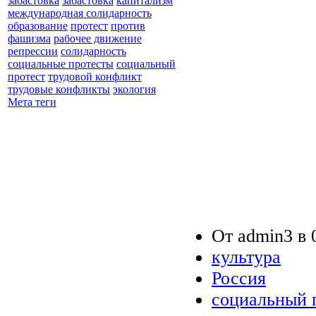
забастовка
забастовка
капитализм
международная солидарность
образование
протест
против
фашизма
рабочее движение
репрессии
солидарность
социальные протесты
социальный
протест
трудовой конфликт
трудовые конфликты
экология
Мета теги
От admin3 в 0
культура
Россия
социальный 