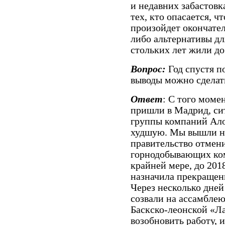
и недавних забастовк
тех, кто опасается, ч
произойдет окончател
либо альтернативы дл
стольких лет жили до
Вопрос:
Год спустя п
выводы можно сделат
Ответ
: С того моме
пришли в Мадрид, сит
группы компаний Алон
худшую. Мы вышли на
правительство отмен
горнодобывающих ком
крайней мере, до 201
назначила прекращен
Через несколько дней
созвали на ассамблею,
Баскско-леонской «Л
возобновить работу, 