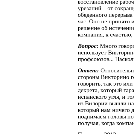
восстановление рабо
урезаний – от сокра
обеденного перерыва 
час. Оно не принято 
решение об истечение
компания, к счастью,
Вопрос
: Много говор
использует Викторин
профсоюзов... Наскол
Ответ:
Относительно
стороны Викторино го
говорить, так это или
декрета, который гар
испанского угля, и т
из Вилории вышли на 
который нам ничего д
поднимаем головы по
получая, когда компан