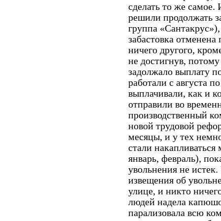
сделать то же самое. 
решили продолжать з
группа «Сантакрус»),
забастовка отменена 
ничего другого, кроме
не достигнув, потому
задолжало выплату п
работали с августа п
выплачивали, как и ко
отправили во временн
производственный ком
новой трудовой рефо
месяцы, и у тех немн
стали накапливаться 
январь, февраль), по
увольнения не истек.
извещения об увольне
улице, и никто ничег
людей надела капюшо
парализовала всю ко