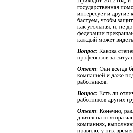
Приходит 2012 год, и 
государственная помо
интересует и другие 
бастуем, чтобы защит
как угольная, и, не 
федерации прекращают
каждый может видеть,
Вопрос
: Какова степ
профсоюзов за ситуац
Ответ
: Они всегда 
компанией и даже по
работников.
Вопрос
: Есть ли отл
работников других г
Ответ
: Конечно, ра
длится на полтора ча
компаниях, выполняю
правило, у них време