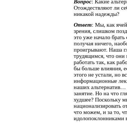
Вопрос
: Какие альте
Отождествляют ли се
никакой надежды?
Ответ
: Мы, как яче
зрения, слишком позд
это уже начало брать 
получая ничего, наоб
проигрывают. Наша гл
трудящимся, что они 
работать так, как ра
бы больше влияния, ес
этого не устали, но 
информационные лекц
наших альтернатив… О
занятие. Но на что г
худшее? Поскольку мы
национализировать отр
что можем, и за то, 
идолопоклонниками в