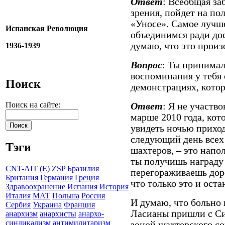
Ответ
: Всеобщая заб
зрения, пойдет на по
«Уносе». Самое лучше
Испанская Революция
объединимся ради дос
думаю, что это произ
1936-1939
Вопрос
: Ты принимал
воспоминания у тебя 
Поиск
демонстрациях, кото
Поиск на сайте:
Ответ
: Я не участво
марше 2010 года, кот
увидеть ночью прихо
следующий день всех
Тэги
шахтеров, – это напол
ты получишь награду 
CNT-AIT (E)
ZSP
Бразилия
перегораживаешь дор
Британия
Германия
Греция
что только это и оста
Здравоохранение
Испания
История
Италия
МАТ
Польша
Россия
И думаю, что больно 
Сербия
Украина
Франция
Ласианы пришли с Си
анархизм
анархисты
анархо-
синдикализм
антимилитаризм
зоной шахтерского со