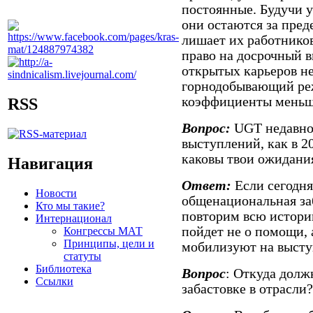
постоянные. Будучи 
они остаются за пред
лишает их работников
право на досрочный в
открытых карьеров н
горнодобывающий реж
коэффициенты меньше
RSS
Вопрос:
UGT недавно
выступлений, как в 20
каковы твои ожидани
Навигация
Ответ:
Если сегодня
Новости
общенациональная заб
Кто мы такие?
повторим всю историю
Интернационал
пойдет не о помощи, 
Конгрессы МАТ
Принципы, цели и
мобилизуют на высту
статуты
Библиотека
Вопрос
: Откуда долж
Ссылки
забастовке в отрасли?