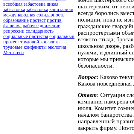
всеобщая забастовка
дикая
шахтерским, от пенси
забастовка
забастовка
капитализм
всегда боролись вмес
международная солидарность
полиции, пока не изгн
образование
протест
против
гражданские гвардей
фашизма
рабочее движение
репрессии
солидарность
распростертыми объят
социальные протесты
социальный
всякого стыда, броса
протест
трудовой конфликт
школьном дворе, раз
трудовые конфликты
экология
пулями, и длинный с
Мета теги
которые мы привыкли
безопасности.
Вопрос
: Каково теку
Какова повседневная 
Ответ
: Ситуация сл
компания намерена об
июля. Комитет сомнев
началом банкротства 
направленный правит
закрыть фирму. Поэт