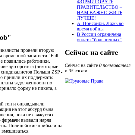
ФОРМИРОВАТЬ
ПРАВИТЕЛЬСТВО –
НАМ ВАЖНО ЖИТЬ
ЛУЧШЕ!
А. Понсонби. Ложь во
время войны
В России ограничена
Job"
оплата "больничных"
дикалисты провели вторую
Сейчас на сайте
а временной занятости "Full
тве появились работники,
Сейчас на сайте
0 пользователя
ове аутсорсинга (некоторые
и
35 гостя
.
е синдикалистов Польши ZSP -
кто пришли их поддержать:
выплаты задолженности по
приняло форму не пикета, а
ый тон и оправдывали
кция на этот абсурд была
щения, пока не свяжутся с
о фирмачи вызвали наряд
 день. Полицейские прибыли на
 вмешиваться.