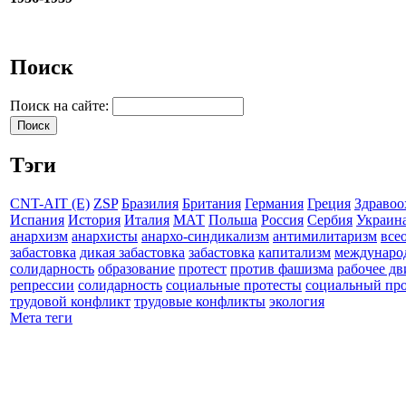
Поиск
Поиск на сайте:
Тэги
CNT-AIT (E)
ZSP
Бразилия
Британия
Германия
Греция
Здравоо
Испания
История
Италия
МАТ
Польша
Россия
Сербия
Украин
анархизм
анархисты
анархо-синдикализм
антимилитаризм
все
забастовка
дикая забастовка
забастовка
капитализм
междунаро
солидарность
образование
протест
против фашизма
рабочее д
репрессии
солидарность
социальные протесты
социальный про
трудовой конфликт
трудовые конфликты
экология
Мета теги