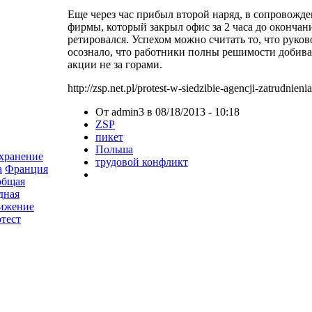
Еще через час прибыл второй наряд, в сопровожд
фирмы, который закрыл офис за 2 часа до окончан
ретировался. Успехом можно считать то, что руко
осознало, что работники полны решимости добиват
акции не за горами.
http://zsp.net.pl/protest-w-siedzibie-agencji-zatrudnienia
От admin3 в 08/18/2013 - 10:18
ZSP
пикет
Польша
хранение
трудовой конфликт
а
Франция
общая
дная
вижение
тест