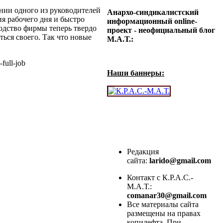
ении одного из руководителей
Анархо-синдикалистский
ия рабочего дня и быстро
информационный online-
водство фирмы теперь твердо
проект - неофициальный блог
ься своего. Так что новые
М.А.Т.:
-full-job
Наши баннеры:
Редакция
сайта:
larido@gmail.com
Контакт с К.Р.А.С.-
М.А.Т.:
comanar30@gmail.com
Все материалы сайта
размещены на правах
копилефта. При