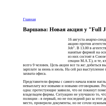
Главная
Варшава: Новая акция у "Full 
16 августа анархо-син
акцию против агентств
Job". В 13.00 в агентс
нанятые фирмой на осн
из них состоят в Союз
секции М.А.Т.), и те, 
всего 9 человек. Цель акции все та же: добиться 
зарплате за июнь и июль. На сей раз выступление 
захвата офиса.
Представители фирмы с самого начала взяли нагл
невыплату все новыми и новыми отговорками. Реа
одна: протестующие заявили, что не покинут поме
владельцем фирмы. Ситуацию не улучшило то, чт
полиции - в первый, но не последний раз за этот
место, проверили документы, но не сочли нужным