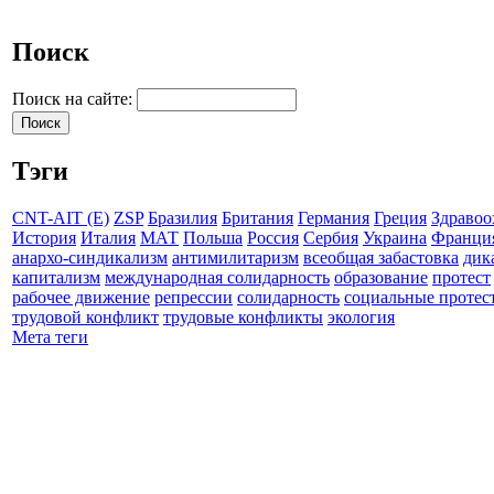
Поиск
Поиск на сайте:
Тэги
CNT-AIT (E)
ZSP
Бразилия
Британия
Германия
Греция
Здравоо
История
Италия
МАТ
Польша
Россия
Сербия
Украина
Франци
анархо-синдикализм
антимилитаризм
всеобщая забастовка
дик
капитализм
международная солидарность
образование
протест
рабочее движение
репрессии
солидарность
социальные протес
трудовой конфликт
трудовые конфликты
экология
Мета теги