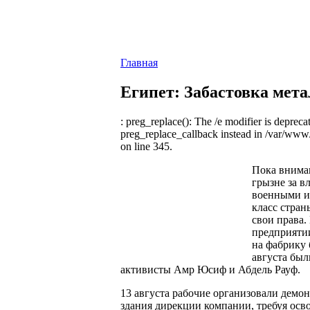
Главная
Египет: Забастовка мета
: preg_replace(): The /e modifier is depreca
preg_replace_callback instead in /var/www
on line 345.
Пока внима
грызне за в
военными и
класс стран
свои права.
предприяти
на фабрику 
августа был
активисты Амр Юсиф и Абдель Рауф.
13 августа рабочие организовали демо
здания дирекции компании, требуя ос