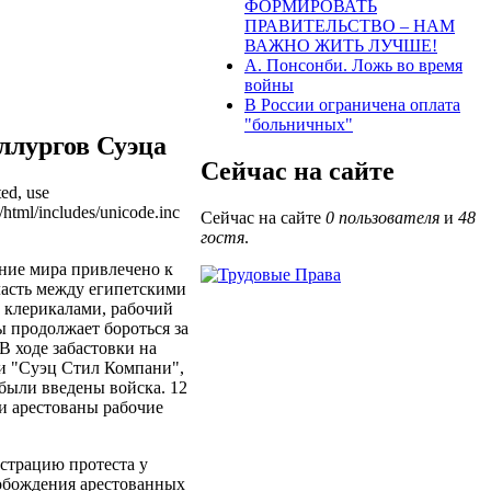
ФОРМИРОВАТЬ
ПРАВИТЕЛЬСТВО – НАМ
ВАЖНО ЖИТЬ ЛУЧШЕ!
А. Понсонби. Ложь во время
войны
В России ограничена оплата
"больничных"
ллургов Суэца
Сейчас на сайте
ted, use
/html/includes/unicode.inc
Сейчас на сайте
0 пользователя
и
48
гостя
.
ние мира привлечено к
ласть между египетскими
 клерикалами, рабочий
ы продолжает бороться за
 В ходе забастовки на
и "Суэц Стил Компани",
были введены войска. 12
и арестованы рабочие
нстрацию протеста у
вобождения арестованных