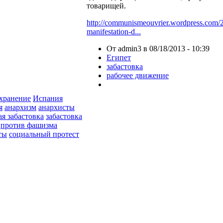
товарищей.
http://communismeouvrier.wordpress.com/
manifestation-d...
От admin3 в 08/18/2013 - 10:39
Египет
забастовка
рабочее движение
хранение
Испания
я
анархизм
анархисты
ая забастовка
забастовка
против фашизма
ты
социальный протест