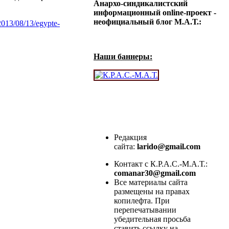
Анархо-синдикалистский
информационный online-проект -
неофициальный блог М.А.Т.:
2013/08/13/egypte-
Наши баннеры:
Редакция
сайта:
larido@gmail.com
Контакт с К.Р.А.С.-М.А.Т.:
comanar30@gmail.com
Все материалы сайта
размещены на правах
копилефта. При
перепечатывании
убедительная просьба
ставить ссылку на