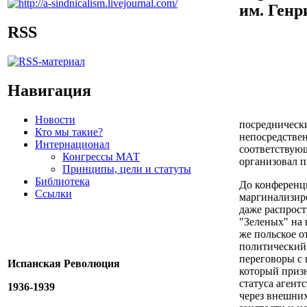
им. Генр
RSS
Навигация
Новости
посреднически
Кто мы такие?
непосредстве
Интернационал
соответствую
Конгрессы МАТ
организовал п
Принципы, цели и статуты
Библиотека
До конференц
Ссылки
маргинализиро
даже распрост
"Зеленых" на 
же польское о
политический 
переговоры с
Испанская Революция
который приз
статуса агент
1936-1939
через внешних