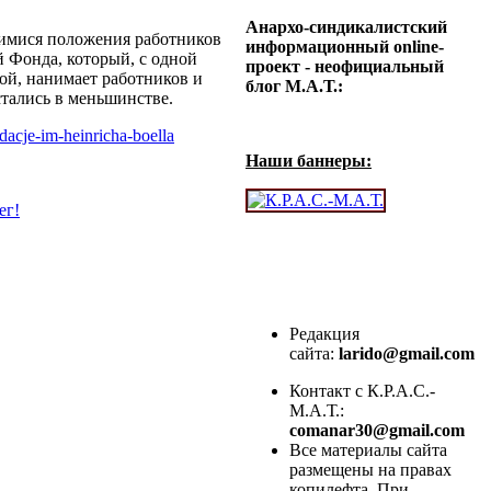
Анархо-синдикалистский
щимися положения работников
информационный online-
 Фонда, который, с одной
проект - неофициальный
ой, нанимает работников и
блог М.А.Т.:
тались в меньшинстве.
dacje-im-heinricha-boella
Наши баннеры:
ег!
Редакция
сайта:
larido@gmail.com
Контакт с К.Р.А.С.-
М.А.Т.:
comanar30@gmail.com
Все материалы сайта
размещены на правах
копилефта. При