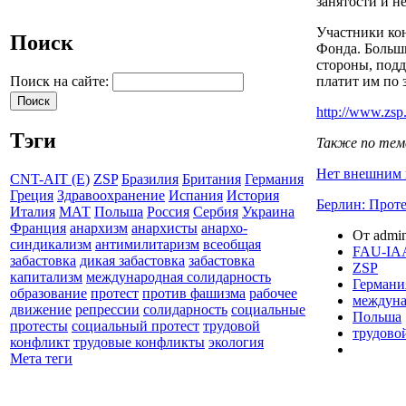
занятости и н
Участники ко
Поиск
Фонда. Больш
стороны, подд
платит им по 
Поиск на сайте:
http://www.zsp.
Тэги
Также по тем
Нет внешним 
CNT-AIT (E)
ZSP
Бразилия
Британия
Германия
Греция
Здравоохранение
Испания
История
Берлин: Проте
Италия
МАТ
Польша
Россия
Сербия
Украина
Франция
анархизм
анархисты
анархо-
От admin
синдикализм
антимилитаризм
всеобщая
FAU-IA
забастовка
дикая забастовка
забастовка
ZSP
капитализм
международная солидарность
Германи
образование
протест
против фашизма
рабочее
междуна
движение
репрессии
солидарность
социальные
Польша
протесты
социальный протест
трудовой
трудово
конфликт
трудовые конфликты
экология
Мета теги