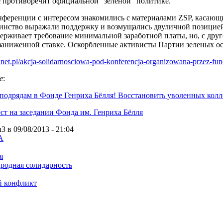
е противоречит официальной "зеленой" политике.
нференции с интересом знакомились с материалами ZSP, касаю
инство выражали поддержку и возмущались двуличной позицией
ерживает требование минимальной заработной платы, но, с друг
заниженной ставке. Оскорбленные активисты Партии зеленых ос
net.pl/akcja-solidarnosciowa-pod-konferencja-organizowana-przez-fun
е
:
подрядам в Фонде Генриха Бёлля! Восстановить уволенных колл
ст на заседании Фонда им. Генриха Бёлля
3 в 09/08/2013 - 21:04
A
я
родная солидарность
й конфликт