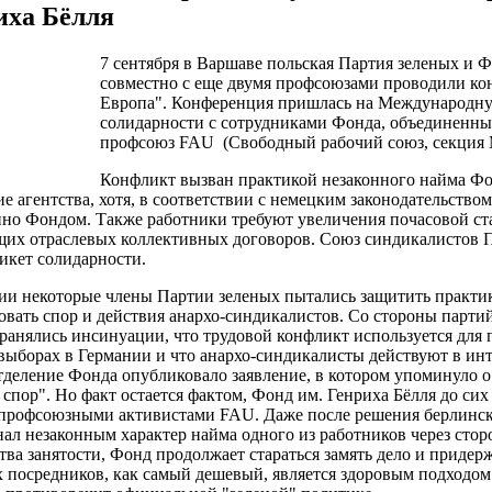
иха Бёлля
7 сентября в Варшаве польская Партия зеленых и Ф
совместно с еще двумя профсоюзами проводили к
Европа". Конференция пришлась на Международну
солидарности с сотрудниками Фонда, объединенны
профсоюз FAU (Свободный рабочий союз, секция М
Конфликт вызван практикой незаконного найма Фо
е агентства, хотя, в соответствии с немецким законодательство
нно Фондом. Также работники требуют увеличения почасовой ст
щих отраслевых коллективных договоров. Союз синдикалистов П
икет солидарности.
ии некоторые члены Партии зеленых пытались защитить практи
вать спор и действия анархо-синдикалистов. Со стороны парти
ранялись инсинуации, что трудовой конфликт используется для
выборах в Германии и что анархо-синдикалисты действуют в инт
тделение Фонда опубликовало заявление, в котором упоминуло о
спор". Но факт остается фактом, Фонд им. Генриха Бёлля до сих
 профсоюзными активистами FAU. Даже после решения берлинско
нал незаконным характер найма одного из работников через с
ства занятости, Фонд продолжает стараться замять дело и придер
 посредников, как самый дешевый, является здоровым подходом