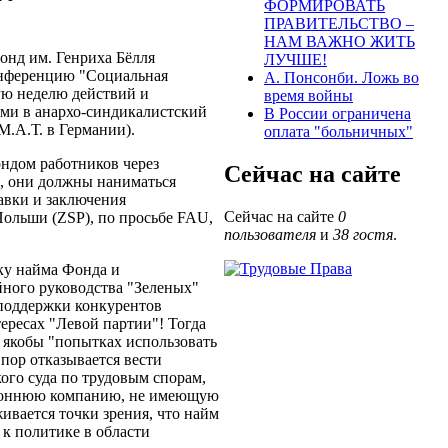
ФОРМИРОВАТЬ
ПРАВИТЕЛЬСТВО –
НАМ ВАЖНО ЖИТЬ
онд им. Генриха Бёлля
ЛУЧШЕ!
онференцию "Социальная
А. Понсонби. Ложь во
ю неделю действий и
время войны
ми в анархо-синдикалистский
В России ограничена
.А.Т. в Германии).
оплата "больничных"
ндом работников через
Сейчас на сайте
м, они должны наниматься
авки и заключения
Сейчас на сайте
0
ольши (ZSP), по просьбе FAU,
пользователя
и
38 гостя
.
ку найма Фонда и
йного руководства "Зеленых"
 поддержки конкурентов
ересах "Левой партии"! Тогда
 якобы "попытках использовать
 пор отказывается вести
го суда по трудовым спорам,
тороннюю компанию, не имеющую
живается точки зрения, что найм
 к политике в области