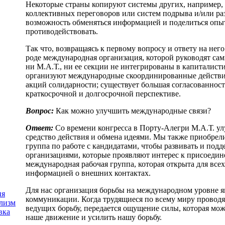
Некоторые страны копируют системы других, например, в
коллективных переговоров или систем подрыва и/или раз
возможность обменяться информацией и поделиться опы
противодействовать.
Так что, возвращаясь к первому вопросу и ответу на него
роде международная организация, которой руководят сам
ни М.А.Т., ни ее секции не интегрированы в капиталист
организуют международные скоординированные действи
акций солидарности; существует большая согласованнос
краткосрочной и долгосрочной перспективе.
Вопрос:
Как можно улучшить международные связи?
Ответ:
Со времени конгресса в Порту-Алегри М.А.Т. у
средство действия и обмена идеями. Мы также приобрели
группа по работе с кандидатами, чтобы развивать и подд
организациями, которые проявляют интерес к присоедин
международная рабочая группа, которая открыта для все
информацией о внешних контактах.
Для нас организация борьбы на международном уровне я
ия
коммуникации. Когда трудящиеся по всему миру проводя
лизм
ведущих борьбу, передается ощущение силы, которая мож
вка
наше движение и усилить нашу борьбу.