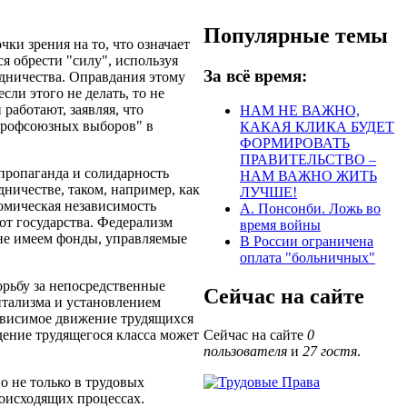
Популярные темы
ки зрения на то, что означает
я обрести "силу", используя
За всё время:
удничества. Оправдания этому
сли этого не делать, то не
 работают, заявляя, что
НАМ НЕ ВАЖНО,
"профсоюзных выборов" в
КАКАЯ КЛИКА БУДЕТ
ФОРМИРОВАТЬ
ПРАВИТЕЛЬСТВО –
 пропаганда и солидарность
НАМ ВАЖНО ЖИТЬ
дничестве, таком, например, как
ЛУЧШЕ!
омическая независимость
А. Понсонби. Ложь во
от государства. Федерализм
время войны
 не имеем фонды, управляемые
В России ограничена
оплата "больничных"
орьбу за непосредственные
Сейчас на сайте
итализма и установлением
ависимое движение трудящихся
дение трудящегося класса может
Сейчас на сайте
0
пользователя
и
27 гостя
.
 не только в трудовых
роисходящих процессах.