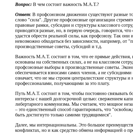
Вопрос:
В чем состоит важность М.А.Т.?
Ответ
: В профсоюзном движении существуют разные точ
слово "сила". Другие профсоюзные организации стремятс
правовые рамки, субсидии и структуры классового сотр
приводятся разные, но, в первую очередь, говорится, что е
удастся обрести реальной силы, как профсоюзу. Так они и
невозможно обходиться без зависимости, например, от 
производственные советы, субсидий и т.д.
Важность М.А.Т. состоит в том, что ее прямые действия,
основаны на собственных силах, а не на классовом сотру
профсоюзные выборы в производственные советы. Экон
обеспечивается взносами самих членов, а не субсидиями 
означает, что не мы строим централистские структуры и
профессионалами, получающими за это плату.
Путь М.А.Т. состоит в том, чтобы постоянно связывать б
интересы с нашей долгосрочной целью: свержением кап
либертарного коммунизма. Мы считаем, что мощное нез
– это единственный способ гарантировать, что "освобож
быть достигнуто только самими трудящимися".
Далее, мы интернациональны. Это большое преимущество
конфликтах, но и как средство обмена информацией о п