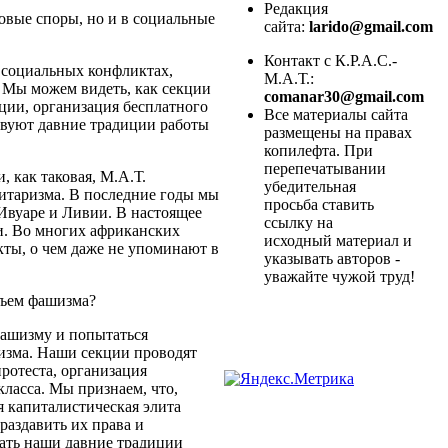
Редакция
довые споры, но и в социальные
сайта:
larido@gmail.com
Контакт с К.Р.А.С.-
а социальных конфликтах,
М.А.Т.:
. Мы можем видеть, как секции
comanar30@gmail.com
ации, организация бесплатного
Все материалы сайта
ствуют давние традиции работы
размещены на правах
копилефта. При
перепечатывании
, как таковая, М.А.Т.
убедительная
итаризма. В последние годы мы
просьба ставить
'Ивуаре и Ливии. В настоящее
ссылку на
и. Во многих африканских
исходный материал и
ты, о чем даже не упоминают в
указывать авторов -
уважайте чужой труд!
дъем фашизма?
 фашизму и попытаться
лизма. Наши секции проводят
ротеста, организация
класса. Мы признаем, что,
я капиталистическая элита
раздавить их права и
ать наши давние традиции