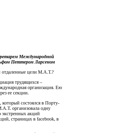
кретарем Международной
льфом Петтером Ларсеном
отдаленные цели М.А.Т.?
иация трудящихся –
еждународная организация. Ею
рез ее секции.
, который состоялся в Порту-
М.А.Т. организовала одну
 экстренных акций
ций, страницах в facebook, в