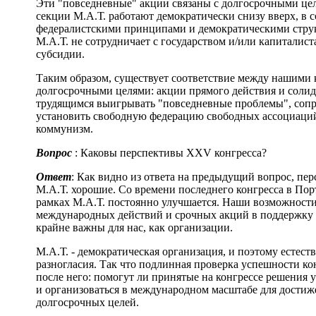
Эти "повседневные" акции связаны с долгосрочными це
секции М.А.Т. работают демократически снизу вверх, в 
федералистскими принципами и демократическими струк
М.А.Т. не сотрудничает с государством и/или капиталист
субсидии.
Таким образом, существует соответствие между нашими
долгосрочными целями: акции прямого действия и соли
трудящимся выигрывать "повседневные проблемы", сопр
установить свободную федерацию свободных ассоциаци
коммунизм.
Вопрос
: Каковы перспективы XXV конгресса?
Ответ
: Как видно из ответа на предыдущий вопрос, пе
М.А.Т. хорошие. Со времени последнего конгресса в По
рамках М.А.Т. постоянно улучшается. Наши возможност
международных действий и срочных акций в поддержку 
крайне важны для нас, как организации.
М.А.Т. - демократическая организация, и поэтому естест
разногласия. Так что подлинная проверка успешности кон
после него: помогут ли принятые на конгрессе решения 
и организоваться в международном масштабе для достиж
долгосрочных целей.