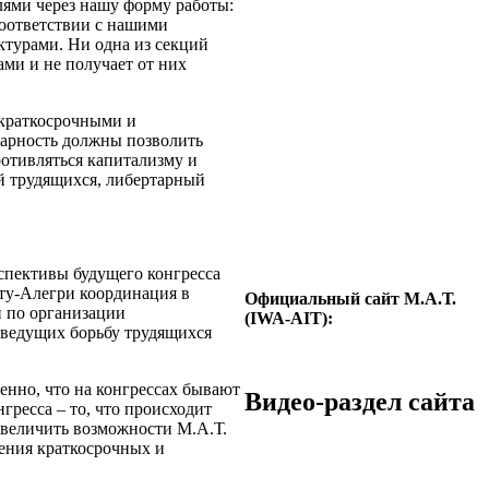
лями через нашу форму работы:
соответствии с нашими
турами. Ни одна из секций
ами и не получает от них
 краткосрочными и
дарность должны позволить
отивляться капитализму и
й трудящихся, либертарный
рспективы будущего конгресса
рту-Алегри координация в
Официальный сайт М.А.Т.
и по организации
(IWA-AIT):
ведущих борьбу трудящихся
венно, что на конгрессах бывают
Видео-раздел сайта
гресса – то, что происходит
увеличить возможности М.А.Т.
ения краткосрочных и