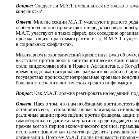
Вопрос:
Следует ли М.А.Т. вмешиваться не только в тру
конфликты?
Ответ
: Многие секции М.А.Т. участвуют в разного род
особенно если они продвигают вперед классовую борьбу
М.А.Т. участвуют в таких сферах, как соседские организ
проезда, защита прав иммигрантов и т.д. В М.А.Т. суще
в социальных конфликтах.
Милитаризм и экономический кризис идут рука об руку, и
выступает против любых капиталистических войн и мил
стали свидетелями войн в Ираке и Афганистане, в Кот-д
время продолжается кровавая гражданская война в Сири
государствах происходят непрерывные кровавые конфлик
большинстве капиталистических средств информации.
Вопрос
: Как М.А.Т. должна реагировать на недавний по
Ответ
: Идея о том, что нам необходимо противостоять
остановить его, – сновополагающая для анархо-синдика
различные акции: просвещение против фашизма, акции п
самообороны, создание альтернатив в среде трудящегося 
прежде всего в период экономического кризиса, правяща
использует фашизм как средство разделить трудящихся и 
организации. Поэтому М.А.Т. полна решимости продолж