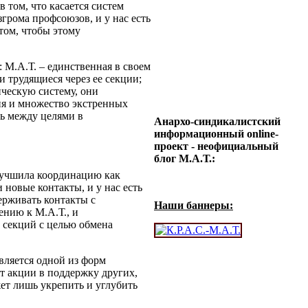
 том, что касается систем
грома профсоюзов, и у нас есть
том, чтобы этому
: М.А.Т. – единственная в своем
и трудящиеся через ее секции;
ическую систему, они
я и множество экстренных
ть между целями в
Анархо-синдикалистский
информационный online-
проект - неофициальный
блог М.А.Т.:
лучшила координацию как
 новые контакты, и у нас есть
ерживать контакты с
Наши баннеры:
ению к М.А.Т., и
х секций с целью обмена
вляется одной из форм
т акции в поддержку других,
ет лишь укрепить и углубить