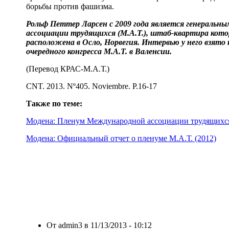
борьбы против фашизма.
Рольф Петтер Ларсен с 2009 года является генераль
ассоциации трудящихся (М.А.Т.), штаб-квартира кото
расположена в Осло, Норвегия. Интервью у него взято 
очередного конгресса М.А.Т. в Валенсии.
(Перевод КРАС-М.А.Т.)
CNT. 2013. Nº405. Noviembre. P.16-17
Также по теме:
Модена: Пленум Международной ассоциации трудящихс
Модена: Официальный отчет о пленуме М.А.Т. (2012)
От admin3 в 11/13/2013 - 10:12