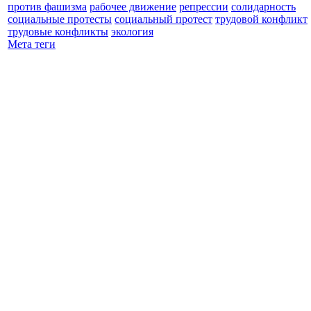
против фашизма
рабочее движение
репрессии
солидарность
социальные протесты
социальный протест
трудовой конфликт
трудовые конфликты
экология
Мета теги