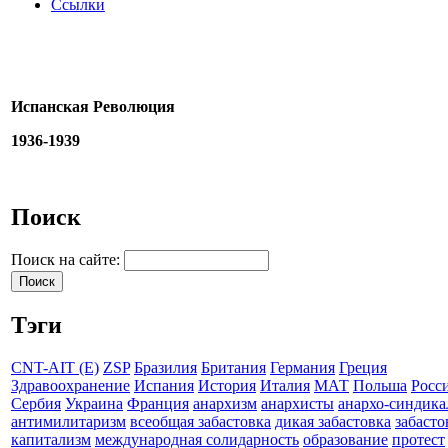
Ссылки
Испанская Революция
1936-1939
Поиск
Поиск на сайте:
Тэги
CNT-AIT (E)
ZSP
Бразилия
Британия
Германия
Греция
Здравоохранение
Испания
История
Италия
МАТ
Польша
Росс
Сербия
Украина
Франция
анархизм
анархисты
анархо-синдика
антимилитаризм
всеобщая забастовка
дикая забастовка
забасто
капитализм
международная солидарность
образование
протест