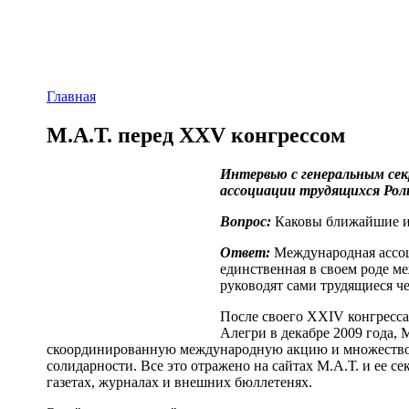
Главная
М.А.Т. перед XXV конгрессом
Интервью с генеральным се
ассоциации трудящихся Ро
Вопрос:
Каковы ближайшие и 
Ответ:
Международная ассоц
единственная в своем роде м
руководят сами трудящиеся че
После своего XXIV конгресса
Алегри в декабре 2009 года, 
скоординированную международную акцию и множество
солидарности. Все это отражено на сайтах М.А.Т. и ее сек
газетах, журналах и внешних бюллетенях.