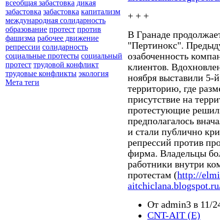
всеобщая забастовка
дикая
забастовка
забастовка
капитализм
+ + +
международная солидарность
образование
протест
против
В Гранаде продолжае
фашизма
рабочее движение
"Пертинокс". Предыд
репрессии
солидарность
озабоченность компа
социальные протесты
социальный
протест
трудовой конфликт
клиентов. Вдохновле
трудовые конфликты
экология
ноября выставили 5-й
Мета теги
территорию, где раз
присутствие на терри
протестующие решили
предполагалось внача
и стали публично кри
репрессий против пр
фирма. Владельцы бол
работники внутри ко
протестам (
http://elm
aitchiclana.blogspot.r
От admin3 в 11/2
CNT-AIT (E)