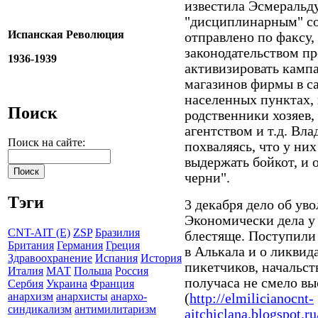
известила Эсмеральд
"дисциплинарным" с
Испанская Революция
отправлено по факсу
законодательством п
1936-1939
активизировать камп
магазинов фирмы в с
населенных пунктах, 
Поиск
родственники хозяев
агентством и т.д. Вла
Поиск на сайте:
похваляясь, что у них
выдержать бойкот, и 
черни".
Тэги
3 декабря дело об ув
Экономически дела у 
CNT-AIT (E)
ZSP
Бразилия
блестяще. Поступили
Британия
Германия
Греция
в Алькала и о ликвид
Здравоохранение
Испания
История
пикетчиков, начальст
Италия
МАТ
Польша
Россия
получаса не смело вы
Сербия
Украина
Франция
анархизм
анархисты
анархо-
(
http://elmilicianocnt-
синдикализм
антимилитаризм
aitchiclana.blogspot.ru