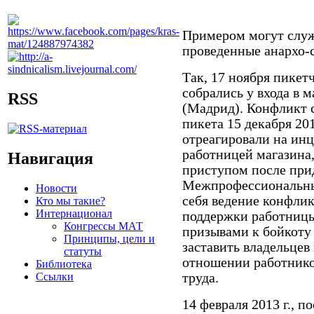
Примером могут служ
проведенные анархо-
Так, 17 ноября пикет
собрались у входа в 
RSS
(Мадрид). Конфликт 
пикета 15 декабря 20
отреагировали на инц
работницей магазина,
Навигация
приступом после при
Межпрофессиональны
Новости
себя ведение конфли
Кто мы такие?
Интернационал
поддержки работницы
Конгрессы МАТ
призывами к бойкоту 
Принципы, цели и
заставить владельцев
статуты
отношении работнико
Библиотека
Ссылки
труда.
14 февраля 2013 г., 