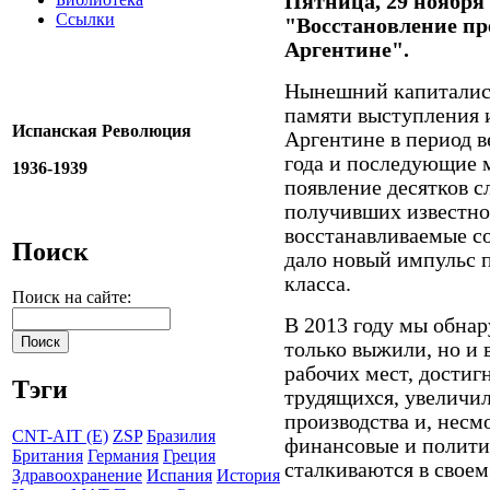
Пятница, 29 ноября
Ссылки
"Восстановление п
Аргентине".
Нынешний капиталист
памяти выступления и
Испанская Революция
Аргентине в период в
года и последующие 
1936-1939
появление десятков с
получивших известно
восстанавливаемые с
Поиск
дало новый импульс 
класса.
Поиск на сайте:
В 2013 году мы обнар
только выжили, но и 
рабочих мест, достиг
Тэги
трудящихся, увеличи
производства и, несм
CNT-AIT (E)
ZSP
Бразилия
финансовые и полити
Британия
Германия
Греция
сталкиваются в своем
Здравоохранение
Испания
История