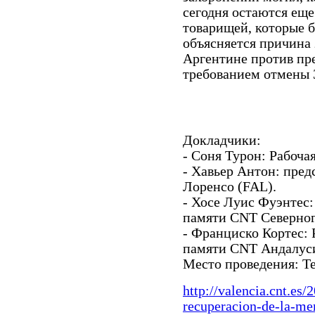
сегодня остаются ещ
товарищей, которые 
объясняется причина 
Аргентине против пр
требованием отмены З
Докладчики:
- Соня Турон: Рабоча
- Хавьер Антон: пре
Лоренсо (FAL).
- Хосе Луис Фуэнтес:
памяти CNT Северног
- Франциско Кортес: 
памяти CNT Андалуси
Место проведения: Те
http://valencia.cnt.es
recuperacion-de-la-me