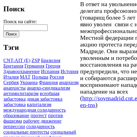
В ответ на увольнени
Поиск
делегата профсоюзн
(товарищ более 5 ле
Поиск на сайте:
явно уволен связи с 
межпрофессионально
Местной федерации 
акцию протеста пере
Тэги
Мадриде. Они вырази
уволенным и потребо
CNT-AIT (E)
ZSP
Бразилия
восстановления на р
Британия
Германия
Греция
предупредили, что н
Здравоохранение
Испания
История
Италия
МАТ
Польша
Россия
и собираются расшир
Сербия
Украина
Франция
анархизм
воспринимают нападе
анархисты
анархо-синдикализм
нападение на всех
антимилитаризм
всеобщая
(
http://sovmadrid.cnt
забастовка
дикая забастовка
en-tns
)
забастовка
капитализм
международная солидарность
образование
протест
против
фашизма
рабочее движение
репрессии
солидарность
социальные протесты
социальный