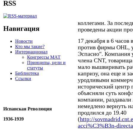
RSS
коллегами. За послед
Навигация
проведены акции про
17 декабря в 6 часов
Новости
Кто мы такие?
против фирмы OHL, у
Интернационал
Эспасио". Компания у
Конгрессы МАТ
члена CNT, товарища
Принципы, цели и
мало вышвиривать ра
статуты
капризу, она еще и з
Библиотека
Ссылки
уродливыми коммерч
исторический центр 
объясняли суть конф
компании, раздавали
немедлено вернуть н
Испанская Революция
продлился до 19.40
(
http://sovmadrid.cnt
1936-1939
acci%C3%B3n-directa-