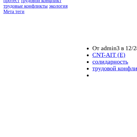
протест
трудовой конфликт
трудовые конфликты
экология
Мета теги
От admin3 в 12/2
CNT-AIT (E)
солидарность
трудовой конфл