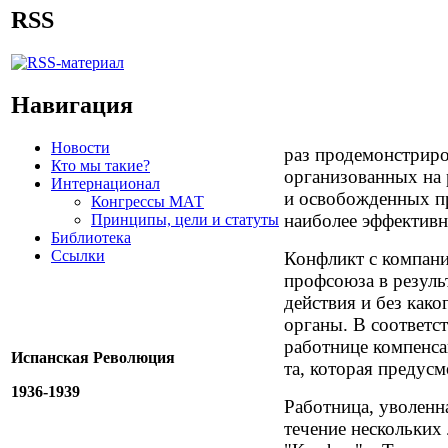
RSS
Навигация
Новости
раз продемонстриро
Кто мы такие?
организованных на 
Интернационал
и освобожденных п
Конгрессы МАТ
наиболее эффективн
Принципы, цели и статуты
Библиотека
Ссылки
Конфликт с компани
профсоюза в резуль
действия и без как
органы. В соответс
работнице компенса
Испанская Революция
та, которая предусм
1936-1939
Работница, уволенна
течение нескольких 