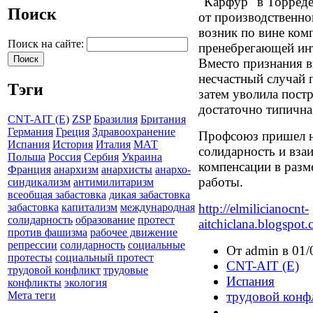
"Карфур" в Торреде
Поиск
от производственно
возник по вине ком
Поиск на сайте:
пренебрегающей инт
Вместо признания в
несчастный случай п
Тэги
затем уволила пост
достаточно типична
CNT-AIT (E)
ZSP
Бразилия
Британия
Германия
Греция
Здравоохранение
Профсоюз пришел н
Испания
История
Италия
МАТ
солидарность и вз
Польша
Россия
Сербия
Украина
компенсации в разм
Франция
анархизм
анархисты
анархо-
работы.
синдикализм
антимилитаризм
всеобщая забастовка
дикая забастовка
http://elmilicianocnt-
забастовка
капитализм
международная
солидарность
образование
протест
aitchiclana.blogspot.
против фашизма
рабочее движение
репрессии
солидарность
социальные
От admin в 01/
протесты
социальный протест
CNT-AIT (E)
трудовой конфликт
трудовые
Испания
конфликты
экология
трудовой конф
Мета теги