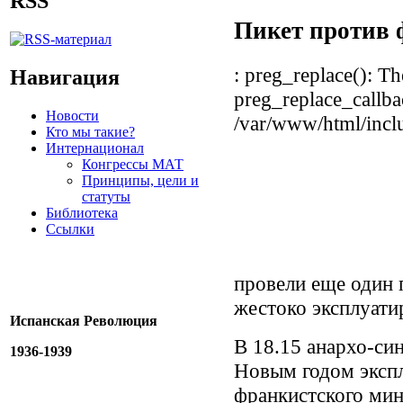
RSS
Пикет против
: preg_replace(): Th
Навигация
preg_replace_callba
Новости
/var/www/html/inclu
Кто мы такие?
Интернационал
Конгрессы МАТ
Принципы, цели и
статуты
Библиотека
Ссылки
провели еще один 
жестоко эксплуати
Испанская Революция
В 18.15 анархо-си
1936-1939
Новым годом экспл
франкистского мин