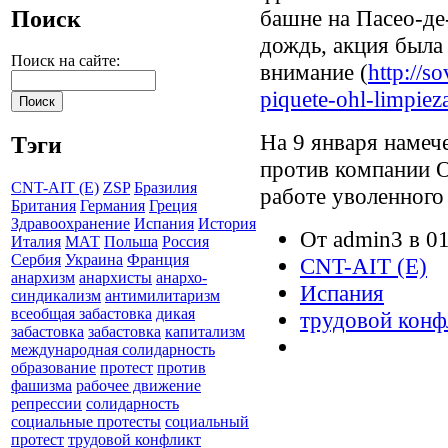
башне на Пасео-де
Поиск
дождь, акция была
Поиск на сайте:
внимание (
http://s
piquete-ohl-limpieza
На 9 января намеч
Тэги
против компании O
CNT-AIT (E)
ZSP
Бразилия
работе уволенног
Британия
Германия
Греция
Здравоохранение
Испания
История
От admin3 в 01
Италия
МАТ
Польша
Россия
Сербия
Украина
Франция
CNT-AIT (E)
анархизм
анархисты
анархо-
Испания
синдикализм
антимилитаризм
всеобщая забастовка
дикая
трудовой конф
забастовка
забастовка
капитализм
международная солидарность
образование
протест
против
фашизма
рабочее движение
репрессии
солидарность
социальные протесты
социальный
протест
трудовой конфликт