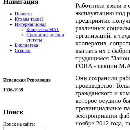
Навигация
Работники взяли в 
эксплуатацию под 
Новости
Кто мы такие?
предприятие получ
Интернационал
различных социаль
Конгрессы МАТ
организаций, а тру
Принципы, цели и
статуты
кооператив, сопро
Библиотека
выгнать их с фабри
Ссылки
трудящимся "Занона
FORA - секции М.А.
Они сохранили раб
Испанская Революция
производство. Тольк
1936-1939
гражданского и ком
которое осудило бы
провинциальные па
Поиск
эскпроприации фабр
ноябре 2012 года, 
Поиск на сайте: