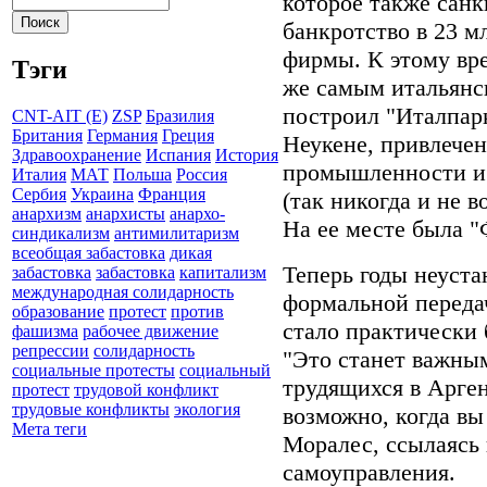
которое также сан
банкротство в 23 
фирмы. К этому вр
Тэги
же самым итальянс
построил "Италпарк
CNT-AIT (E)
ZSP
Бразилия
Британия
Германия
Греция
Неукене, привлеч
Здравоохранение
Испания
История
промышленности и 
Италия
МАТ
Польша
Россия
Сербия
Украина
Франция
(так никогда и не 
анархизм
анархисты
анархо-
На ее месте была "
синдикализм
антимилитаризм
всеобщая забастовка
дикая
Теперь годы неуст
забастовка
забастовка
капитализм
международная солидарность
формальной передач
образование
протест
против
стало практически
фашизма
рабочее движение
репрессии
солидарность
"Это станет важны
социальные протесты
социальный
трудящихся в Арген
протест
трудовой конфликт
трудовые конфликты
экология
возможно, когда вы 
Мета теги
Моралес, ссылаясь 
самоуправления.