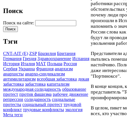
работники рассп
обстоятельствах 
Поиск
почему люди про
произошли в Исп
Поиск на сайте:
напомнить о знач
России слова как
будут ли проводи
Тэги
увольнения работ
Представители а
CNT-AIT (E)
ZSP
Бразилия
Британия
Германия
Греция
Здравоохранение
Испания
пытались помеша
История
Италия
МАТ
Польша
Россия
настойчиво. Поли
Сербия
Украина
Франция
анархизм
даже интересова
анархисты
анархо-синдикализм
"Портиноксе".
антимилитаризм
всеобщая забастовка
дикая
забастовка
забастовка
капитализм
В конце концов,
международная солидарность
образование
представитель "Т
протест
против фашизма
рабочее движение
проинформирова
репрессии
солидарность
социальные
протесты
социальный протест
трудовой
В целом, пикет 
конфликт
трудовые конфликты
экология
всех, кто участво
Мета теги