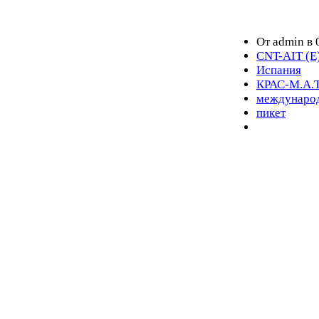
От admin в 
CNT-AIT (E
Испания
КРАС-М.А.Т
международ
пикет