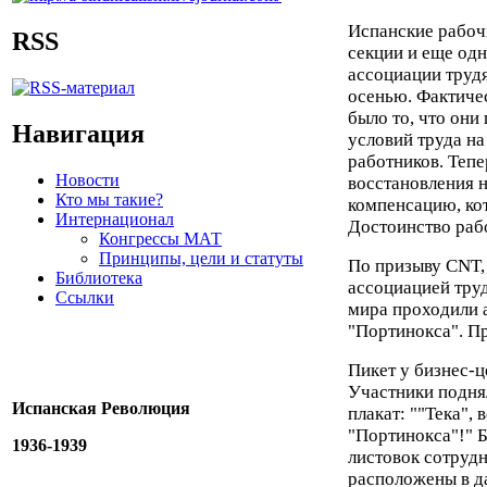
Испанские рабоч
RSS
секции и еще од
ассоциации труд
осенью. Фактиче
было то, что они
Навигация
условий труда на
работников. Тепе
Новости
восстановления н
Кто мы такие?
компенсацию, ко
Интернационал
Достоинство рабо
Конгрессы МАТ
Принципы, цели и статуты
По призыву CNT
Библиотека
ассоциацией труд
Ссылки
мира проходили 
"Портинокса". Пр
Пикет у бизнес-ц
Участники поднял
Испанская Революция
плакат: ""Тека",
"Портинокса"!" Б
1936-1939
листовок сотруд
расположены в д