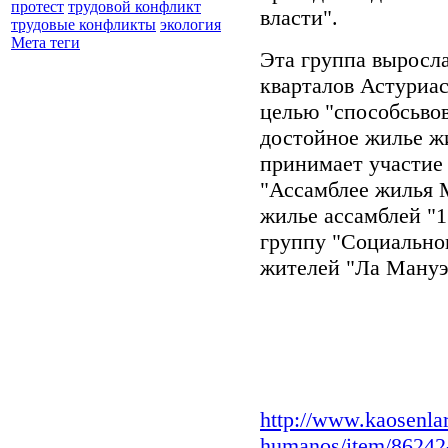
протест
трудовой конфликт
власти".
трудовые конфликты
экология
Мета теги
Эта группа выросла
кварталов Астуриас
целью "способсьвов
достойное жилье ж
принимает участие
"Ассамблее жилья М
жилье ассамблей "1
группу "Социальног
жителей "Ла Ману
http://www.kaosenlar
humanos/item/8624