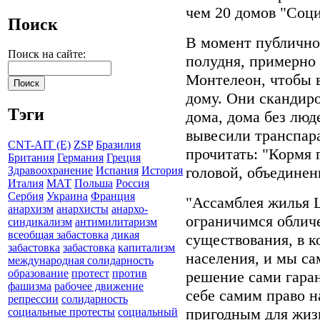
чем 20 домов "Соц
Поиск
В момент публичног
Поиск на сайте:
полудня, примерно
Монтелеон, чтобы 
дому. Они скандиро
Тэги
дома, дома без люд
вывесили транспар
CNT-AIT (E)
ZSP
Бразилия
прочитать: "Кормя
Британия
Германия
Греция
головой, объединен
Здравоохранение
Испания
История
Италия
МАТ
Польша
Россия
Сербия
Украина
Франция
"Ассамблея жилья 
анархизм
анархисты
анархо-
ограничимся облич
синдикализм
антимилитаризм
всеобщая забастовка
дикая
существования, в к
забастовка
забастовка
капитализм
населения, и мы са
международная солидарность
образование
протест
против
решение сами гара
фашизма
рабочее движение
себе самим право н
репрессии
солидарность
пригодным для жиз
социальные протесты
социальный