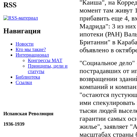
"Каиша", на Корред
RSS
момент там живут 1
прибавить еще 4, в
Мадрида": 3 из ни
Навигация
ипотеки (РАН) Валь
Британни" в Караба
Новости
объявлено в октябре
Кто мы такие?
Интернационал
Конгрессы МАТ
"Социальное дело"
Принципы, цели и
пострадавших от ип
статуты
Библиотека
возвращении здани
Ссылки
компаний и компан
"остаются пустующ
ими спекулировать 
тысяи людей выселе
Испанская Революция
гарантии самых осн
1936-1939
жилье", заявляет "
масштабах страны б